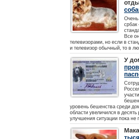
отд
соба
Очень
србак 
станд
Все о
телевизорами, но если в ста
и телевизор обычный, то в лю
У до
пров
пасп
Сотру
Россе
участ
бешен
уровень бешенства среди до
области увеличился в десять 
улучшения ситуации пока не пр
Мака
тыся