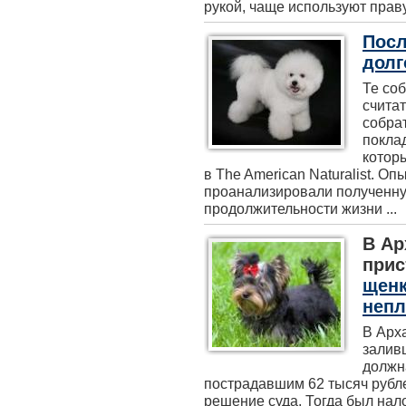
рукой, чаще используют праву
Посл
долг
Те соб
счита
собрат
покла
котор
в The American Naturalist. О
проанализировали полученную
продолжительности жизни ...
В Ар
прис
щенк
неп
В Арх
залив
должн
пострадавшим 62 тысяч рубл
решение суда. Тогда был нал