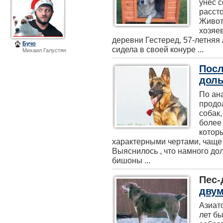
унёс с
рассто
Живот
хозяе
деревни Гестеред, 57-летняя
Бучо
сидела в своей конуре ...
Михаил Галустян
Посл
дол
По ан
продо
собак
более
котор
характерными чертами, чаще
Выяснилось , что намного до
бишоны ...
Пес-
двум
Азиатс
лет б