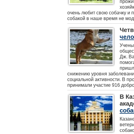
прожи
хозяйк
очень любит свою собачку и п
собакой в наше время не модн
Четв
чело
Учены
общес
Дж. Ва
помог
пришли
снижению уровня заболевани
социальной активности. В п
принимали участие 916 добров
В Ка
ака
соба
Казан
ветер
собак