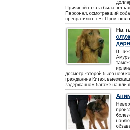
доллар
Причиной отказа была нетра
Персонал, осмотревший собак
превратили в гея. Произошло э
На т
служ
дер
В Ниж
Амурз
тамож
ирланд
досмотр которой было необхо
гражданина Китая, выезжавше
задержанном багаже нашли де
Аним
Невер
произ
болез
наблюд
обзав