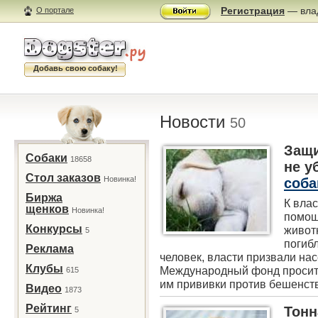
Регистрация
— влад
О портале
Добавь свою собаку!
Новости
50
Защи
Собаки
18658
не у
Стол заказов
Новинка!
соба
Биржа
К вла
щенков
Новинка!
помощ
Конкурсы
животн
5
погиб
Реклама
человек, власти призвали на
Клубы
Международный фонд просит 
615
им прививки против бешенства
Видео
1873
Рейтинг
Тон
5