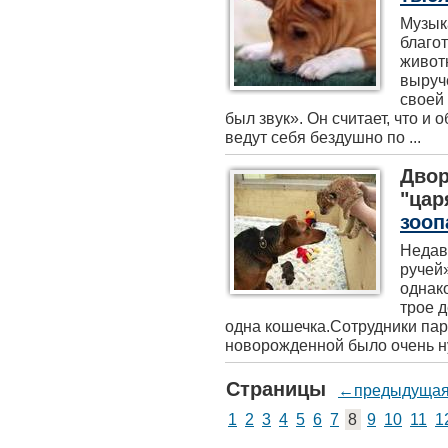
Музык
благо
живот
выруч
своей
был звук». Он считает, что и
ведут себя бездушно по ...
Двор
"ца
зооп
Недав
ручей»
однако
трое 
одна кошечка.Сотрудники парк
новорожденной было очень нуж
Страницы
←предыдуща
1
2
3
4
5
6
7
8
9
10
11
1