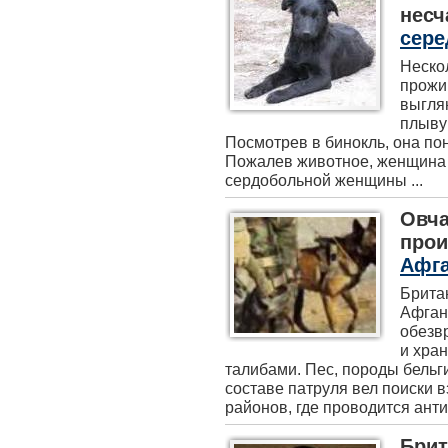
несч
сере
Неско
прожи
выглян
плыву
Посмотрев в бинокль, она пон
Пожалев животное, женщина 
сердобольной женщины ...
Овча
прои
Афга
Брита
Афган
обезв
и хра
талибами. Пес, породы бельг
составе патруля вел поиски 
районов, где проводится анти
Брит