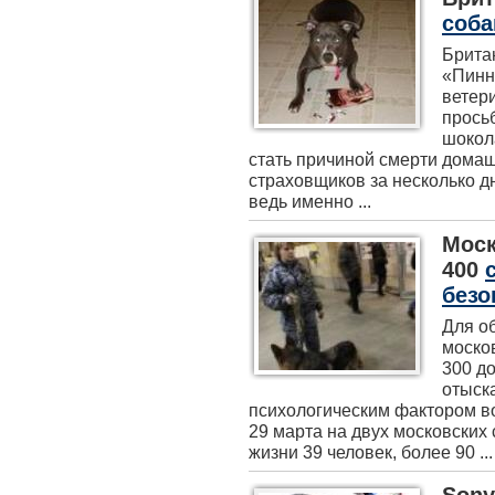
соба
Брита
«Пинн
ветер
прось
шокол
стать причиной смерти дома
страховщиков за несколько дн
ведь именно ...
Моск
400
безо
Для о
моско
300 до
отыск
психологическим фактором в
29 марта на двух московских
жизни 39 человек, более 90 ...