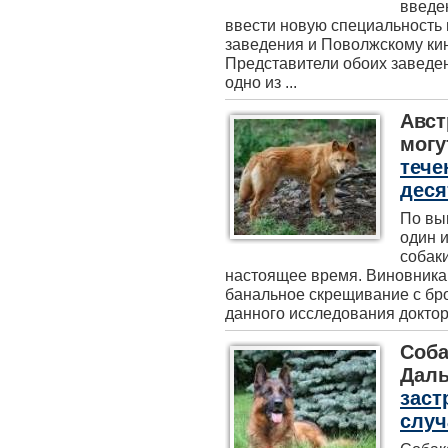
введен
ввести новую специальность 
заведения и Поволжскому ки
Представители обоих заведен
одно из ...
Авст
могу
тече
деся
По вы
один 
собаки
настоящее время. Виновник
банальное скрещивание с бр
данного исследования доктор 
Соба
Даль
заст
случ