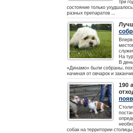
три го
состояние только ухудшалос
разных препаратов ...
Лучш
собр
Вперв
место
служе
На тур
В ден
«Динамо» были собраны, пох
начиная от овчарок и заканчив
190 
отхо
появ
Столи
поста
опред
необх
собак на территории столицы