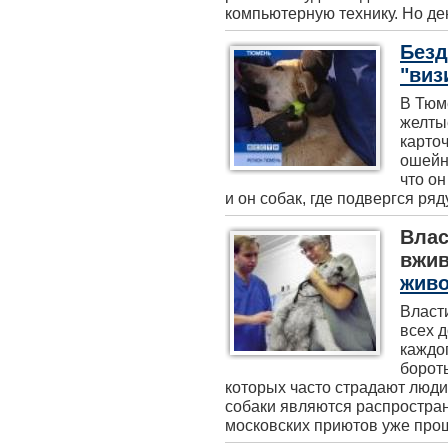
компьютерную технику. Но ден
Безд
"виз
В Тюм
желты
карточ
ошейн
что он
и он собак, где подвергся ряд
Влас
вжи
живо
Власт
всех 
каждо
борот
которых часто страдают люди
собаки являются распростра
московских приютов уже прош