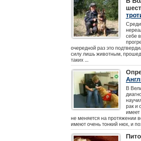
В Во
шес
трот
Среди
нереал
себе 
прогр
очередной раз это подтверди
силу лишь животным, прошед
таких ...
Опре
Англ
В Вел
диагн
научил
рак и
имеет
не меняется на протяжении вс
имеют очень тонкий нюх, и поэ
Пито