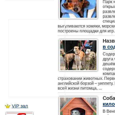
Парк 
откры
развл
развл
специ
выгуливаются хомяки, морские
построены площадки для игр. Е
Назв
в со
Содер
друга 
дешёв
содер
компа
страховании животных. Перв
английской борзой – уиппету
всей жизни питомца, ...
Соба
кило
VIP зал
В Вен