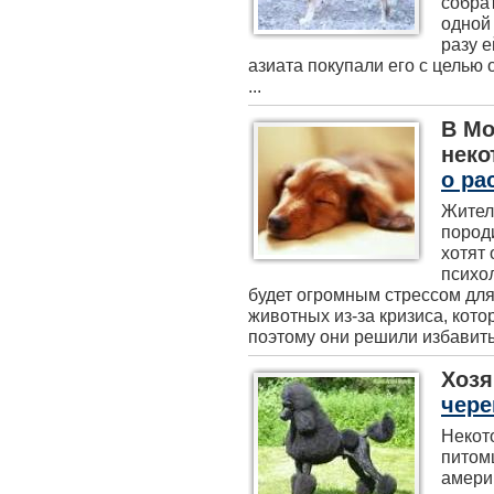
собрат
одной 
разу 
азиата покупали его с целью 
...
В Мо
неко
о ра
Жител
пород
хотят 
психо
будет огромным стрессом для
животных из-за кризиса, кот
поэтому они решили избавитьс
Хозя
чере
Некот
питом
амери