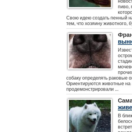
новост
пиво, 
которо
Свою идею создать пенный н
тем, что хозяину животного, бу
Фра
выню
Извест
остро
стадии
мочев
прочи
собаку определять раковые о
Ориентируются животные на з
продемонстрировали ...
Сама
живе
В бли
белос
встрет