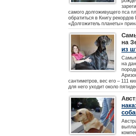
рожде
зареги
самого долгоживущего пса пл
обратиться в Книгу рекордов
«Долгожитель планеты» прина
Самы
на З
из ш
Самым
на да
пород
Аризон
сантиметров, вес его – 111 
для него уходит около пятидес
Авст
нака
соба
Австр
выпла
компе