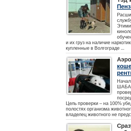
Пенз
Расши
служб
Этими
кинол
обуче
и их груз на наличие наркоти
купленные в Волгограде ...
Аэро
коше
рент
Начал
ШАБАК
прове
посре
Цель проверки – на 100% убе
полостях организма животног
владелец животного не предста
Сраз