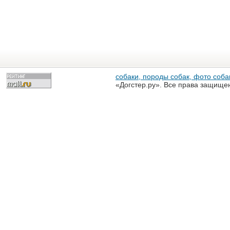
собаки, породы собак, фото собак
«Догстер.ру». Все права защище
разрешена только с письменного
«Догстер.ру»