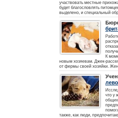
участвовать местные прихожа
будет благословлять питомцев
выделено, и специальный обря
Бюр
брит
Работ
распр
отказ
получ
К мом
новым хозяевам. Джек-рассе
от фермы своей хозяйки. Жен
Уче
лево
Иссле
что у
общих
предп
помогл
также, как люди, предпочита