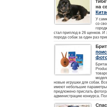
тибе
на с
Кита
У самк
со сво
город
стал приплод в 26 щенков. И 
порода собак за один раз прив
Брит
поис
фот
Брита
Produ
товаро
модел
новые игрушки для собак. Вс
имеют небольшие параметры 
предложено прислать фотогр
администрацию конкурса. Пол 
Спас