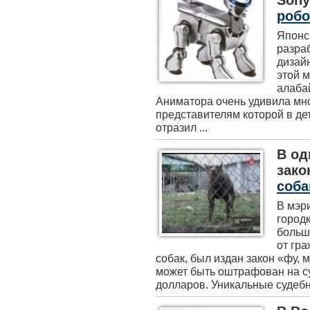
Sony
робо
Японс
разра
дизай
этой 
алабай
Аниматора очень удивила мн
представителям которой в дет
отразил ...
В од
зако
соба
В мэр
город
больш
от гр
собак, был издан закон «фу, 
может быть оштрафован на су
долларов. Уникальные судебны