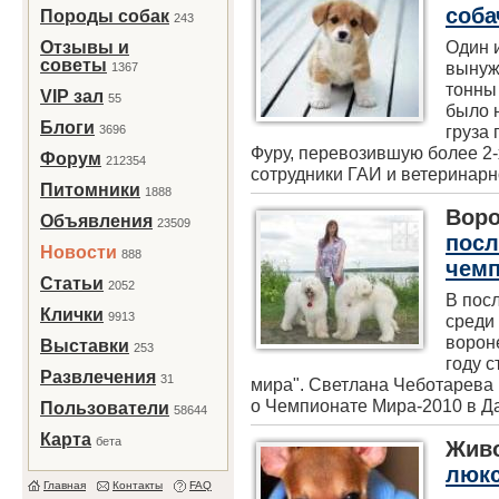
соба
Породы собак
243
Один 
Отзывы и
советы
вынуж
1367
тонны
VIP зал
55
было 
Блоги
груза 
3696
Фуру, перевозившую более 2-
Форум
212354
сотрудники ГАИ и ветеринарно
Питомники
1888
Воро
Объявления
23509
посл
Новости
888
чемп
Статьи
2052
В пос
Клички
9913
среди 
ворон
Выставки
253
году с
Развлечения
31
мира". Светлана Чеботарева 
о Чемпионате Мира-2010 в Дан
Пользователи
58644
Карта
бета
Жив
люк
Главная
Контакты
FAQ