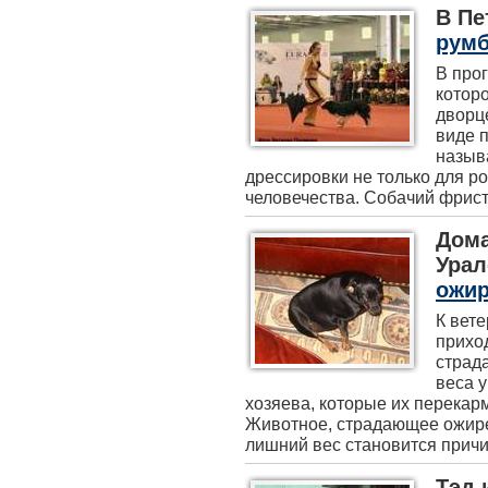
В Пе
румб
В про
котор
дворц
виде 
назыв
дрессировки не только для ро
человечества. Собачий фриста
Дома
Ура
ожи
К вет
прихо
страд
веса 
хозяева, которые их перекар
Животное, страдающее ожире
лишний вес становится причин
Тэд 