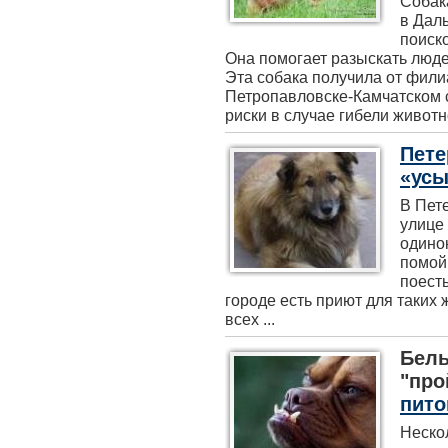
Собак
в Дал
поиск
Она помогает разыскать люд
Эта собака получила от фил
Петропавловске-Камчатском с
риски в случае гибели животн
Пете
«ус
В Пет
улице
одино
помой
поесть
городе есть приют для таких 
всех ...
Бель
"про
пит
Неско