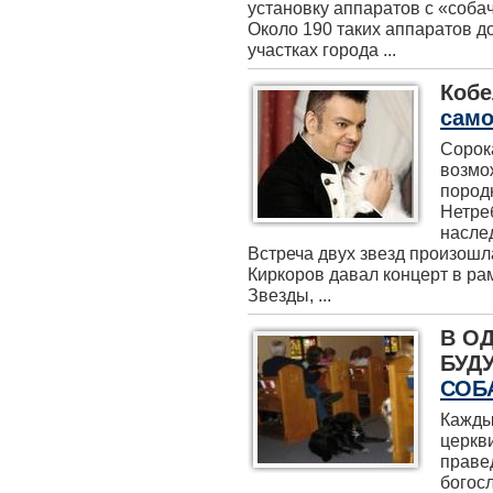
установку аппаратов с «соба
Около 190 таких аппаратов 
участках города ...
Кобе
само
Сорок
возмо
пород
Нетре
насле
Встреча двух звезд произошла
Киркоров давал концерт в рам
Звезды, ...
В О
БУД
СОБ
Кажды
церкв
праве
богос