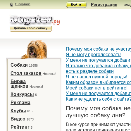
Регистрация
— влад
О портале
Добавь свою собаку!
Почему моя собака не участв
Я не могу проголосовать!
У меня не получается добави
Собаки
Я только что добавил собаку, 
18658
есть в разделе собаки
Стол заказов
Новинка!
Я не нашел нужной породы!
Биржа
Каким образом выбирается с
щенков
Новинка!
Моей собаки нет в рейтинге!
У меня не получается добави
Конкурсы
5
Как мне удалить себя с сайта
Реклама
Почему моя собака не 
Клубы
615
лучшую собаку дня?
Видео
1873
В конкурсе принимают участи
Рейтинг
5
поле история появления и ис