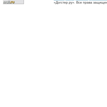
«Догстер.ру». Все права защище
разрешена только с письменного
«Догстер.ру»