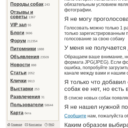
Породы собак
обязательным условием явля
243
фотографии.
Отзывы и
советы
1367
Я не могу проголосова
VIP зал
55
Голосовать можно только 1 ра
Блоги
только зарегистрированным п
3696
голосование за свою собаку
Форум
212354
У меня не получается
Питомники
1888
Обращаем ваше внимание, но
Объявления
23509
формата JPG(JPEG). Если фо
Новости
888
ошибка, попробуйте загрузит
Статьи
канале между вами и нашим 
2052
Клички
Я только что добавил 
9913
собак ее нет, но есть
Выставки
253
Развлечения
В списке новых собак появля
31
Пользователи
58644
Я не нашел нужной п
Карта
бета
Сообщите
нам, пожалуйста о
Каким образом выбира
Главная
Контакты
FAQ