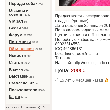
Породы собак
243
Отзывы и
советы
1367
Предлагаются к резервирова
(гладкошёрстные).
VIP зал
55
Дата рождения 25 января 201
Блоги
3696
Папа лилово-подпалый,мама 
Щенки находятся в Ярославл
Форум
212354
Подробную информацию можн
Питомники
1888
89023314558
ICQ 461866131
Объявления
23509
best_friend_pet@mail.ru
Новости
888
Татьяна
Статьи
Наш сайт http://russtoi.jimdo.c
2052
Клички
Цена:
20000
9913
Выставки
253
15 лет, 6 месяцев назад
Развлечения
31
Пользователи
58644
Карта
бета
Главная
Контакты
FAQ