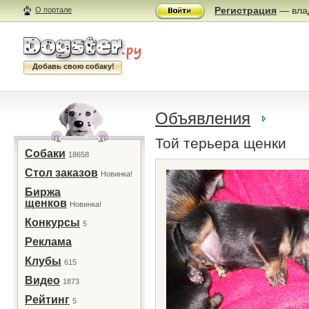
Регистрация
— влад
О портале
Добавь свою собаку!
Объявления
Той терьера щенки
Собаки
18658
Стол заказов
Новинка!
Биржа
щенков
Новинка!
Конкурсы
5
Реклама
Клубы
615
Видео
1873
Рейтинг
5