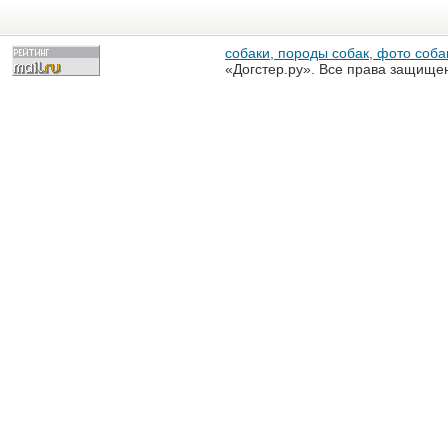
собаки, породы собак, фото собак
«Догстер.ру». Все права защище
разрешена только с письменного
«Догстер.ру»