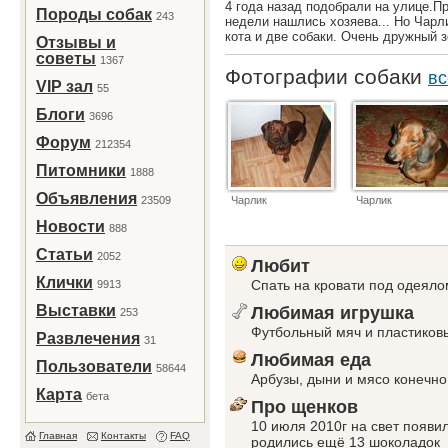
4 года назад подобрали на улице.П
Породы собак
243
недели нашлись хозяева... Но Чарли
кота и две собаки. Очень дружный 
Отзывы и
советы
1367
Фотографии собаки
вс
VIP зал
55
Блоги
3696
Форум
212354
Питомники
1888
Объявления
23509
Чарлик
Чарлик
Новости
888
Статьи
2052
Любит
Клички
Спать на кровати под одеялом
9913
Выставки
Любимая игрушка
253
Футбольный мяч и пластиков
Развлечения
31
Любимая еда
Пользователи
58644
Арбузы, дыни и мясо конечно
Карта
бета
Про щенков
10 июля 2010г на свет появи
Главная
Контакты
FAQ
родились ещё 13 шоколадок