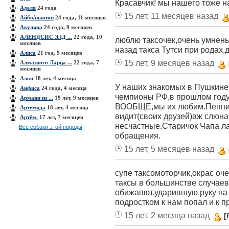
Красавчик! мы нашего тоже н
Аделя
24 года
15 лет, 11 месяцев назад
Айбо/ньютон
24 года, 11 месяцев
Акулина
24 года, 9 месяцев
АЛЕНДСИС ЭЛД ...
22 года, 10
люблю таксочек,очень умненьк
месяцев
назад такса Тутси при родах,д
Алиса
21 год, 9 месяцев
15 лет, 9 месяцев назад
Алмазного Ларца ...
22 года, 7
месяцев
Алон
18 лет, 4 месяца
У наших знакомых в Пушкине
Анфиса
24 года, 4 месяца
чемпионы РФ,в прошлом году 
Армани из ...
19 лет, 9 месяцев
ВООБЩЕ,мы их любим.Пеппи о
Артемида
18 лет, 4 месяца
видит(своих друзей)аж слюна 
Артём.
17 лет, 7 месяцев
несчастные.Старичок Чапа ла
Все собаки этой породы
обращения.
15 лет, 5 месяцев назад
супе таксомоторчик,окрас оч
таксы в большинстве случаев
обижапют.ударившую руку на
подростком к нам попал и к 
15 лет, 2 месяца назад
[