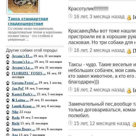
Красотулик!!!!!!!!!!!!
16 лет, 3 месяца назад
[
Такса стандартная
гладкошерстная
Со своим низко посаженным,
Красавец!Мы вот тоже нашли 
продолговатым телом и короткими
пристроили ее в хорошие руки
ногами таксы - это стойкие и
уверенные ...
ласковая. Но три собаки для 
16 лет, 2 месяца назад
Другие собаки этой породы:
[
Arcano's El ...
19 лет, 11 месяцев
Arcano's La ...
19 лет, 11 месяцев
Таксы - чудо. Такие веселые 
Arcano's La ...
19 лет, 11 месяцев
небольших собачек, мои самые
FLORIZEL` FOXES ...
16 лет, 10
кто завел животное, а кто его
месяцев
благодарен)))
Gavana Foxes' ...
19 лет, 1 месяц
Jan Pol'
18 лет, 3 месяца
16 лет, 2 месяца назад
[
Kantri Park's ...
25 лет, 5 месяцев
☯ Laima ...
20 лет, 11 месяцев
Замечательный пес,вообще та
Luntik Krasa ...
16 лет, 4 месяца
только договариваться, кома
Nike
22 года
полюбил.
Rada
19 лет, 5 месяцев
15 лет, 12 месяцев назад
Richi
15 лет, 11 месяцев
Snoop Doggy ...
18 лет, 6 месяцев
Ада
13 лет, 7 месяцев