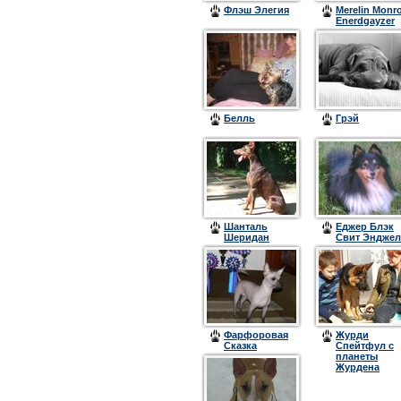
Флэш Элегия
Merelin Monr
Enerdgayzer
Белль
Грэй
Шанталь
Еджер Блэк
Шеридан
Свит Энджел
Легендорф
Фарфоровая
Журди
Сказка
Спейтфул с
Назарет
планеты
Журдена