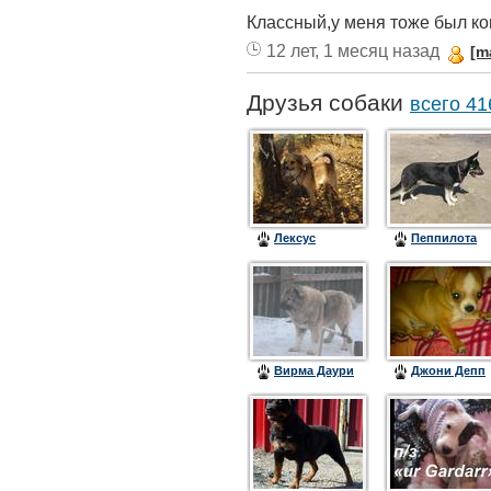
Классный,у меня тоже был ког
12 лет, 1 месяц назад
[m
Друзья собаки
всего 41
Лексус
Пеппилота
Вирма Даури
Джони Депп