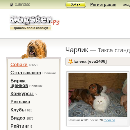
Регистрация
— влад
О портале
Добавь свою собаку!
Чарлик
— Такса стан
Елена [eva1408]
Собаки
18658
Стол заказов
Новинка!
Биржа
щенков
Новинка!
Конкурсы
5
Реклама
Клубы
615
Видео
1873
Рейтинг
4.981
после
70
голосов
Рейтинг
5