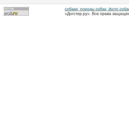
собаки, породы собак, фото собак
«Догстер.ру». Все права защище
разрешена только с письменного
«Догстер.ру»