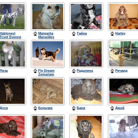
Yablonevi
Margarita
Тайра
Harley
Tcvet Everest
Marseilles
Butterfly
(Ирис)
Лиза
Fly Dream
Радалина
Ричард
Zemariam
(Того)
Дуся
Боньчик
Бари
Джой