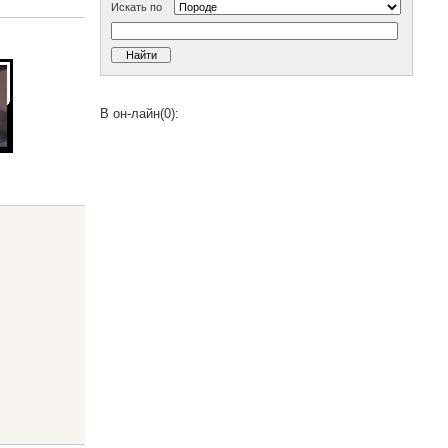
Искать по
В он-лайн(0):