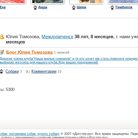
Eva
Даша
Шери
Тимберли
Юлия Томозова,
Междуреченск
38 лет, 8 месяцев
, с нами у
месяцев
Блог Юлия Томозова
1 записей
Дорогие члены клуба"Наши милые спаниели" и те кто хочет им стать.помогите опреде
выбором логотипа для нашего клуба.Жду ваших предложений.
Собаки
Комментарии
3
10
ты: 5300
собак, питомники собак, купить собаку
© 2007 «Догстер.ру». Все права защищены. Пер
 только с письменного согласия администрации сайта «Догстер.ру»