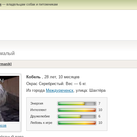
я
— владельцам собак и питомникам
 малый
rmanik]
Кобель
, 28 лет, 10 месяцев
Окрас Серебристый. Вес — 6 кг.
Из города
Междуреченск
, улица: Шахтёра
Энергия
7
Интеллект
10
Дружелюбие
6
Любовь к игре
10
осов
рёстный папа.