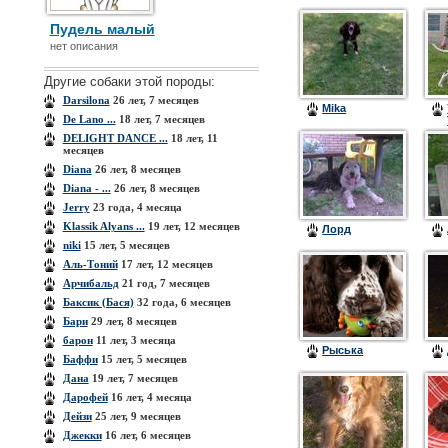
Пудель малый
нет описания
Другие собаки этой породы:
Darsilona
26 лет, 7 месяцев
Mika
De Lano ...
18 лет, 7 месяцев
DELIGHT DANCE ...
18 лет, 11
месяцев
Diana
26 лет, 8 месяцев
Diana - ...
26 лет, 8 месяцев
Jerry
23 года, 4 месяца
Klassik Alyans ...
19 лет, 12 месяцев
Лорд
niki
15 лет, 5 месяцев
Аль-Тоний
17 лет, 12 месяцев
Арчибальд
21 год, 7 месяцев
Баксик (Бася)
32 года, 6 месяцев
Бари
29 лет, 8 месяцев
барон
11 лет, 3 месяца
Рыська
Баффи
15 лет, 5 месяцев
Дана
19 лет, 7 месяцев
Дарофей
16 лет, 4 месяца
Дейзи
25 лет, 9 месяцев
Джекки
16 лет, 6 месяцев