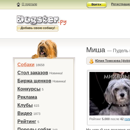
О портале
Регистраци
Добавь свою собаку!
Миша
— Пудель
Юлия Томозова [dobi
Собаки
18658
Стол заказов
Новинка!
Биржа щенков
Новинка!
Конкурсы
5
Реклама
Клубы
615
Видео
1873
Рейтинг
5.000
после
42
гол
Рейтинг
5
Породы собак
На новый год подарил к