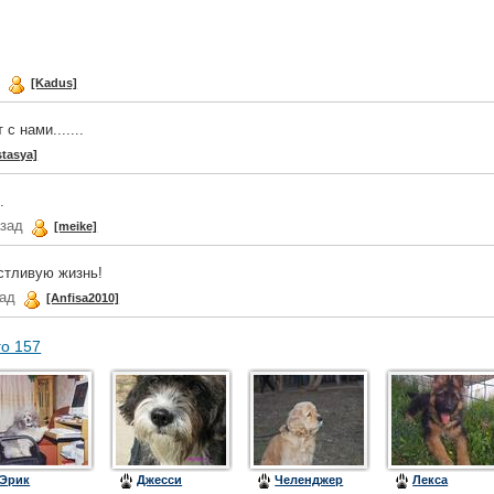
д
[Kadus]
с нами.......
stasya]
.
азад
[meike]
стливую жизнь!
зад
[Anfisa2010]
го 157
Эрик
Джесси
Челенджер
Лекса