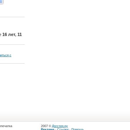
же
16 лет, 11
литься с
епечатка
2007 ©
Догстер.ру
Реклама
·
Ссылки
·
Помощь