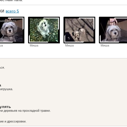
аки
всего 5
ша
Миша
Миша
Миша
ься.
а
-игрушка.
гулять
ни деревьев на прохладной травке.
ие и дрессировки.