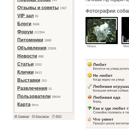
243
Отзывы и советы
1367
Фотографии соб
VIP зал
55
Блоги
3696
Форум
212354
Питомники
1888
Миша
Ми
Объявления
23509
Новости
888
Статьи
Любит
2052
Бесится на улице,купат
Клички
9913
Не любит
Выставки
Когда жарко на улице.
253
Любимая игрушк
Развлечения
31
Большая мягкая собака
Пользователи
58644
Любимая еда
Борщ.
Карта
бета
Как и где любит 
Спокойно полежать в те
Главная
Контакты
FAQ
Что умеет
Прошёл школу воспитан