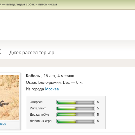
я
— владельцам собак и питомникам
K
— Джек-рассел терьер
Кобель
, 15 лет, 4 месяца
Окрас Бело-рыжий. Вес — 0 кг.
Из города
Москва
Энергия
5
Интеллект
5
Дружелюбие
5
Любовь к игре
5
осов