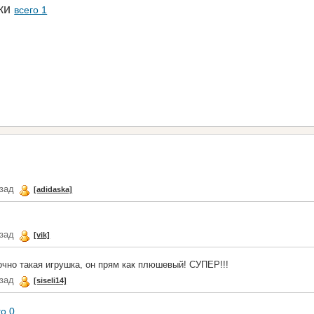
аки
всего 1
азад
[adidaska]
азад
[vik]
очно такая игрушка, он прям как плюшевый! СУПЕР!!!
азад
[siseli14]
го 0