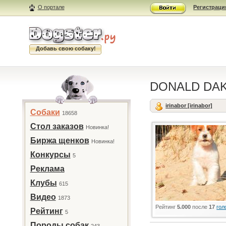
О портале
Регистраци
Добавь свою собаку!
DONALD DA
irinabor [irinabor]
Собаки
18658
Стол заказов
Новинка!
Биржа щенков
Новинка!
Конкурсы
5
Реклама
Клубы
615
Видео
1873
Рейтинг
5.000
после
17
гол
Рейтинг
5
Породы собак