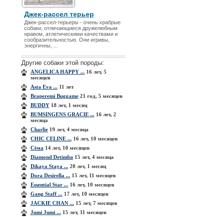
Джек-рассел терьер
Джек-рассел-терьеры - очень храбрые
собаки, отличающиеся дружелюбным
нравом, атлетическими качествами и
сообразительностью. Они игривы,
энергичны, ...
Другие собаки этой породы:
ANGELICA HAPPY ...
16 лет, 5
месяцев
Asta Eva ...
11 лет
Braperemi Buggame
21 год, 5 месяцев
BUDDY
18 лет, 1 месяц
BUMSINGENS GRACIE ...
16 лет, 2
месяца
Charlie
19 лет, 4 месяца
CHIC CELINE ...
16 лет, 10 месяцев
Cёма
14 лет, 10 месяцев
Diamond Detimba
15 лет, 4 месяца
Dikaya Staya ...
20 лет, 1 месяц
Dora Desirella ...
15 лет, 11 месяцев
Essential Star ...
16 лет, 10 месяцев
Gang Staff ...
17 лет, 10 месяцев
JACKIE CHAN ...
15 лет, 7 месяцев
Jumi Jumi ...
15 лет, 11 месяцев