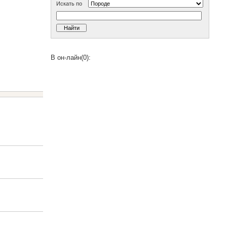
Искать по
В он-лайн(0):