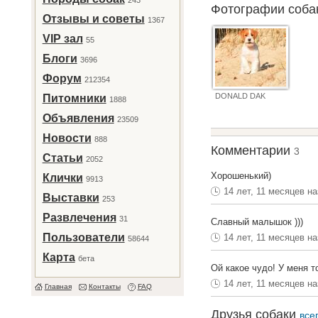
243
Фотографии соб
Отзывы и советы
1367
VIP зал
55
Блоги
3696
Форум
212354
DONALD DAK
Питомники
1888
Объявления
23509
Новости
888
Комментарии
3
Статьи
2052
Хорошенький)
Клички
9913
14 лет, 11 месяцев н
Выставки
253
Развлечения
31
Славный малышок )))
Пользователи
14 лет, 11 месяцев н
58644
Карта
бета
Ой какое чудо! У меня т
14 лет, 11 месяцев н
Главная
Контакты
FAQ
Друзья собаки
все