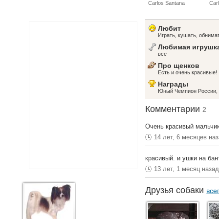
Carlos Santana
Car
Любит
Играть, кушать, обнима
Любимая игрушк
все
Про щенков
Есть и очень красивые!
Награды
Юный Чемпион России, 
Комментарии
2
Очень красивый мальчик!
14 лет, 6 месяцев на
красивый. и ушки на бан
13 лет, 1 месяц наза
Друзья собаки
все