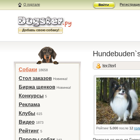
О портале
Регистраци
Добавь свою собаку!
Hundebuden`s
loy [loy]
Собаки
18658
Стол заказов
Новинка!
Биржа щенков
Новинка!
Конкурсы
5
Реклама
Клубы
615
Видео
1873
Рейтинг
5.000
после
12
гол
Рейтинг
5
Породы собак
Приехал ко мне из Герма