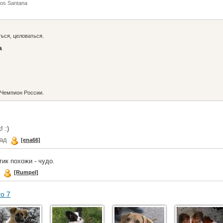
los Santana
ться, целоваться.
а
Чемпион России.
 :)
зад
[ena66]
тик похожи - чудо.
д
[Rumpel]
го 7