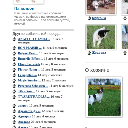
Папильон
Изящные и элегантные собачки с
ушами, по форме напоминающими
Маргоша
крылья бабочки. Тело покрыто густой,
нежной ...
Другие собаки этой породы:
ANGELCITY EMILI ...
15 лет, 7
месяцев
BON PLAISIR ...
11 лет, 9 месяцев
Жудьева
Bulgari Best ...
15 лет, 6 месяцев
Butterfly Effect ...
13 лет, 6 месяцев
Elisey Tsarevich
16 лет, 8 месяцев
О хозяине
Flower Namų ...
13 лет, 5 месяцев
Le papillon ...
13 лет, 7 месяцев
Magic Sunrise ...
12 лет, 7 месяцев
Peperuda Sebastien ...
11 лет, 6 месяцев
Tila's You ...
12 лет, 5 месяцев
T`VAREN`RA DLJA ...
16 лет, 7
месяцев
авирон
13 лет, 9 месяцев
Адамаста Ду ...
12 лет, 3 месяца
Адмирал
18 лет, 4 месяца
Акатава
20 лет, 6 месяцев
Алекса
15 лет, 2 месяца