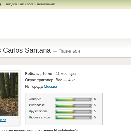
я
— владельцам собак и питомникам
 Carlos Santana
— Папильон
Кобель
, 16 лет, 11 месяцев
Окрас триколор. Вес — 4 кг.
Из города
Москва
Энергия
5
Интеллект
5
Дружелюбие
5
Любовь к игре
5
осов
нии, из известного питомника Hundebuden`s