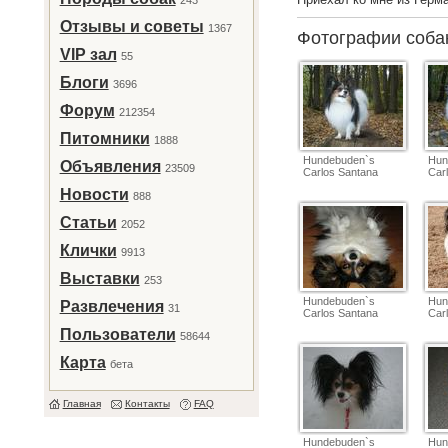
243
Отзывы и советы
1367
Фотографии соб
VIP зал
55
Блоги
3696
Форум
212354
Питомники
1888
Hundebuden`s
Hun
Объявления
23509
Carlos Santana
Car
Новости
888
Статьи
2052
Клички
9913
Выставки
253
Hundebuden`s
Hun
Развлечения
31
Carlos Santana
Car
Пользователи
58644
Карта
бета
Главная
Контакты
FAQ
Hundebuden`s
Hun