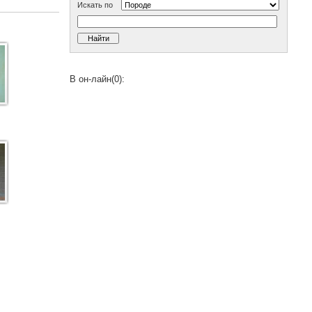
Искать по
В он-лайн(0):