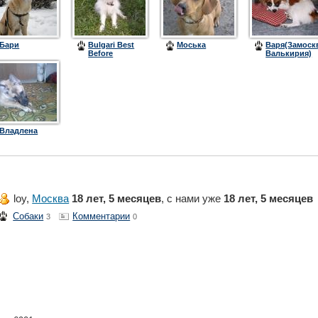
Бари
Bulgari Best
Моська
Варя(Замоск
Before
Валькирия)
Владлена
loy,
Москва
18 лет, 5 месяцев
, с нами уже
18 лет, 5 месяцев
Собаки
Комментарии
3
0