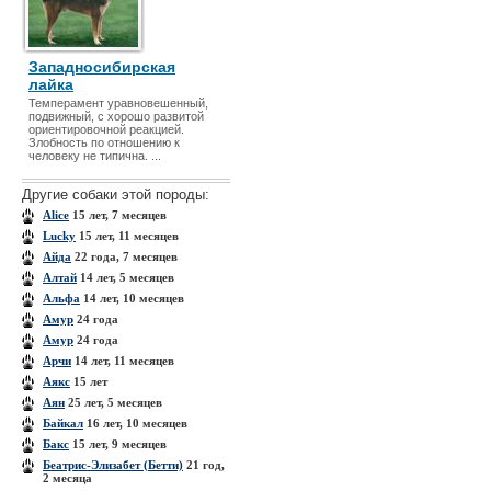
Западносибирская
лайка
Темперамент уравновешенный,
подвижный, с хорошо развитой
ориентировочной реакцией.
Злобность по отношению к
человеку не типична. ...
Другие собаки этой породы:
Aliсe
15 лет, 7 месяцев
Lucky
15 лет, 11 месяцев
Айда
22 года, 7 месяцев
Алтай
14 лет, 5 месяцев
Альфа
14 лет, 10 месяцев
Амур
24 года
Амур
24 года
Арчи
14 лет, 11 месяцев
Аякс
15 лет
Аян
25 лет, 5 месяцев
Байкал
16 лет, 10 месяцев
Бакс
15 лет, 9 месяцев
Беатрис-Элизабет (Бетти)
21 год,
2 месяца