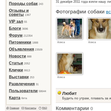
31 декабря 2011 года взяли нашу ли
Породы собак
243
Отзывы и
Фотографии собаки
вс
советы
1367
VIP зал
55
Блоги
3696
Форум
212354
Питомники
Алиса
Алиса
1888
Объявления
23509
Новости
888
Статьи
2052
Клички
9913
Выставки
Алиса
253
Развлечения
31
Пользователи
58644
Любит
Карта
Будить по утрам, плавать за и
бета
Комментарии
0
Главная
Контакты
FAQ