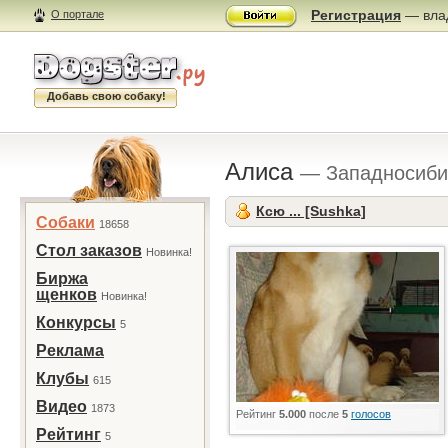
Регистрация
— влад
О портале
Добавь свою собаку!
Алиса
— Западносиби
Ксю ... [Sushka]
Собаки
18658
Стол заказов
Новинка!
Биржа
щенков
Новинка!
Конкурсы
5
Реклама
Клубы
615
Видео
1873
Рейтинг
5.000
после
5
голосов
Рейтинг
5