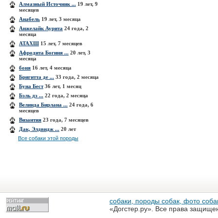
Алмазный Источник ...
19 лет, 9
месяцев
Анабель
19 лет, 3 месяца
Анжелайк Аурита
24 года, 2
месяца
АТАХШ
15 лет, 7 месяцев
Афродита Богиня ...
20 лет, 3
месяца
боня
16 лет, 4 месяца
Бригитта де ...
33 года, 2 месяца
Буна Бест
36 лет, 1 месяц
Бэль дэ ...
22 года, 2 месяца
Велинда Бирлана ...
24 года, 6
месяцев
Византия
23 года, 7 месяцев
Дак, Элдвидж ...
20 лет
Все собаки этой породы
собаки, породы собак, фото собак
«Догстер.ру». Все права защище
разрешена только с письменного