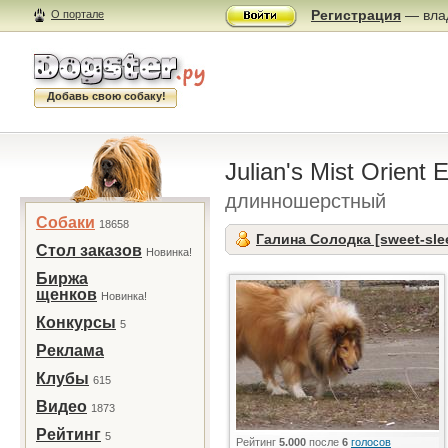
Регистрация
— влад
О портале
Добавь свою собаку!
Julian's Mist Orient
длинношерстный
Собаки
18658
Галина Солодка [sweet-sle
Стол заказов
Новинка!
Биржа
щенков
Новинка!
Конкурсы
5
Реклама
Клубы
615
Видео
1873
Рейтинг
5
Рейтинг
5.000
после
6
голосов