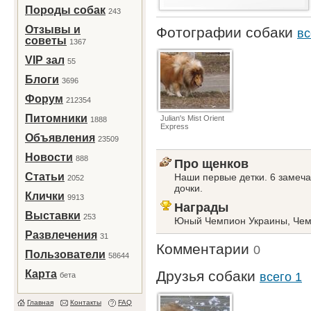
Породы собак
243
Отзывы и
Фотографии собаки
вс
советы
1367
VIP зал
55
Блоги
3696
Форум
212354
Питомники
Julian's Mist Orient
1888
Express
Объявления
23509
Новости
888
Про щенков
Статьи
Наши первые детки. 6 замеча
2052
дочки.
Клички
9913
Награды
Выставки
253
Юный Чемпион Украины, Чем
Развлечения
31
Комментарии
0
Пользователи
58644
Карта
Друзья собаки
всего 1
бета
Главная
Контакты
FAQ