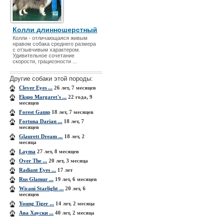
Колли длинношерстный
Колли - отличающаяся живым
нравом собака среднего размера
с отзывчивым характером.
Удивительное сочетание
скорости, грациозности ...
Другие собаки этой породы:
Clever Eyes ...
26 лет, 7 месяцев
Ekspo Margaret's ...
22 года, 9
месяцев
Forest Gamp
18 лет, 7 месяцев
Fortuna Darian ...
18 лет, 7
месяцев
Glaurett Dream ...
18 лет, 2
месяца
Layma
27 лет, 8 месяцев
Over The ...
20 лет, 3 месяца
Radiant Eyes ...
17 лет
Rus Glamur ...
19 лет, 6 месяцев
Wicani Starlight ...
20 лет, 6
месяцев
Young Tiger ...
14 лет, 2 месяца
Ава Хауски ...
40 лет, 2 месяца