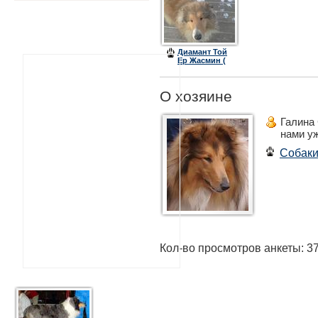
Диамант Той
Ер Жасмин (
джесси)
О хозяине
Галина
нами у
Собак
Кол-во просмотров анкеты: 3