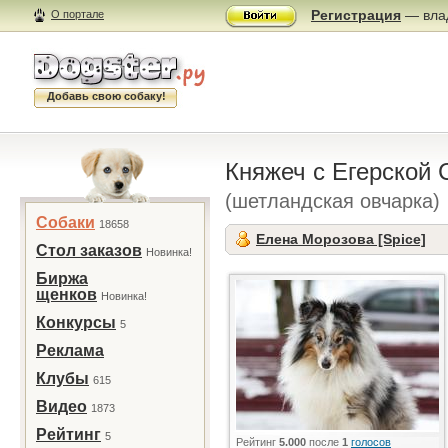
Регистрация
— влад
О портале
Добавь свою собаку!
Княжеч с Егерской 
(шетландская овчарка)
Собаки
18658
Елена Морозова [Spice]
Стол заказов
Новинка!
Биржа
щенков
Новинка!
Конкурсы
5
Реклама
Клубы
615
Видео
1873
Рейтинг
5
Рейтинг
5.000
после
1
голосов