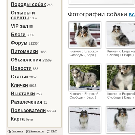
Породы собак
243
Отзывы и
Фотографии собаки
вс
советы
1367
VIP зал
55
Блоги
3696
Форум
212354
Питомники
Княжеч с Егерской
Княжеч с Егерско
1888
Слободы ( Барс )
Слободы ( Барс )
Объявления
23509
Новости
888
Статьи
2052
Клички
9913
Выставки
Княжеч с Егерской
Княжеч с Егерско
253
Слободы ( Барс )
Слободы ( Барс )
Развлечения
31
Пользователи
58644
Карта
бета
Главная
Контакты
FAQ