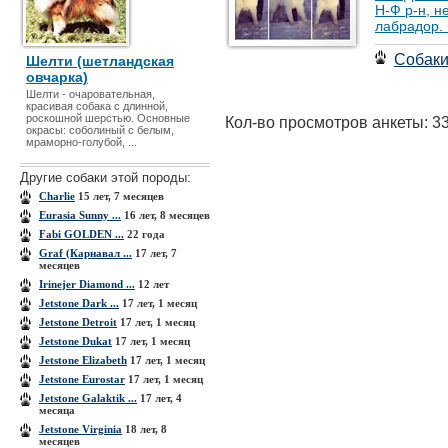
Н-Ф р-н, н
лабрадор. 
Собак
Шелти (шетландская
овчарка)
Шелти - очаровательная,
красивая собака с длинной,
роскошной шерстью. Основные
Кол-во просмотров анкеты: 3
окрасы: соболиный с белым,
мраморно-голубой, ...
Другие собаки этой породы:
Charlie
15 лет, 7 месяцев
Eurasia Sunny ...
16 лет, 8 месяцев
Fabi GOLDEN ...
22 года
Graf (Карнавал ...
17 лет, 7
месяцев
Irinejer Diamond ...
12 лет
Jetstone Dark ...
17 лет, 1 месяц
Jetstone Detroit
17 лет, 1 месяц
Jetstone Dukat
17 лет, 1 месяц
Jetstone Elizabeth
17 лет, 1 месяц
Jetstone Eurostar
17 лет, 1 месяц
Jetstone Galaktik ...
17 лет, 4
месяца
Jetstone Virginia
18 лет, 8
месяцев