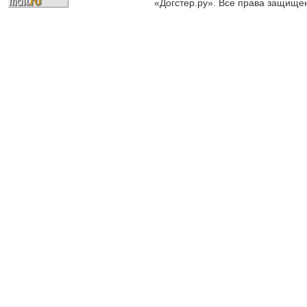
«Догстер.ру». Все права защище
разрешена только с письменного
«Догстер.ру»