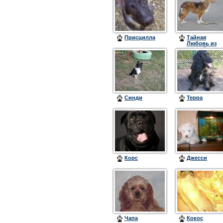
Присцилла
Тайная
Любовь из
Старой Шуи
(Лисси)
Синди
Терра
Корс
Джесси
Чапа
Кокос