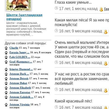
Глаза какие умные...
17 лет, 1 месяц назад
[z
Шелти (шетландская
овчарка)
Какая милая пёса! Я за нее п
Шелти - очаровательная,
пожалуйста!
красивая собака с длинной,
роскошной шерстью. Основные
16 лет, 9 месяцев назад
окрасы: соболиный с белым,
мраморно-голубой, ...
Очень милый мальчик! Интере
Другие собаки этой породы:
У меня шелти ростом 49 см, а 
Charlie
15 лет, 7 месяцев
Один раз (первый и последни
Eurasia Sunny ...
16 лет, 8 месяцев
сказали, что мы слишком бол
Fabi GOLDEN ...
22 года
Graf (Карнавал ...
17 лет, 7
16 лет, 8 месяцев назад
месяцев
Irinejer Diamond ...
12 лет
У нас не рост, а ростик по с
Jetstone Dark ...
17 лет, 1 месяц
всё время делали замечание,
Jetstone Detroit
17 лет, 1 месяц
любимый!
Jetstone Dukat
17 лет, 1 месяц
Jetstone Elizabeth
17 лет, 1 месяц
16 лет, 8 месяцев назад
Jetstone Eurostar
17 лет, 1 месяц
Jetstone Galaktik ...
17 лет, 4
месяца
Какой красивый пёс!
Jetstone Virginia
18 лет, 7
16 лет, 7 месяцев назад
месяцев