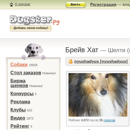
Регистрация
— влад
О портале
Добавь свою собаку!
Брейв Хат
— Шелти (
nyushadyus [nyushadyus]
Собаки
18658
Стол заказов
Новинка!
Биржа
щенков
Новинка!
Конкурсы
5
Реклама
Клубы
615
Видео
1873
Рейтинг
4.972
после
35
голосов
Рейтинг
5