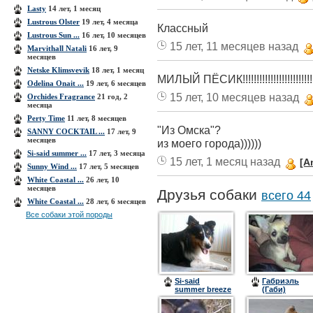
Lasty
14 лет, 1 месяц
Lustrous Olster
19 лет, 4 месяца
Классный
Lustrous Sun ...
16 лет, 10 месяцев
15 лет, 11 месяцев назад
Marvithall Natali
16 лет, 9
месяцев
Netske Klimsvevik
18 лет, 1 месяц
МИЛЫЙ ПЁСИК!!!!!!!!!!!!!!!!!!!!!!!!!!!!!!!!
Odelina Onait ...
19 лет, 6 месяцев
15 лет, 10 месяцев назад
Orchides Fragrance
21 год, 2
месяца
Perty Time
11 лет, 8 месяцев
"Из Омска"?
SANNY COCKTAIL ...
17 лет, 9
месяцев
из моего города))))))
Si-said summer ...
17 лет, 3 месяца
15 лет, 1 месяц назад
[A
Sunny Wind ...
17 лет, 5 месяцев
White Coastal ...
26 лет, 10
месяцев
Друзья собаки
всего 44
White Coastal ...
28 лет, 6 месяцев
Все собаки этой породы
Si-said
Габриэль
summer breeze
(Габи)
(Бриз)