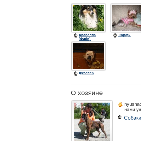
Арабелла
Тэффи
(Фиби)
Джаспер
О хозяине
nyusha
нами у
Собак