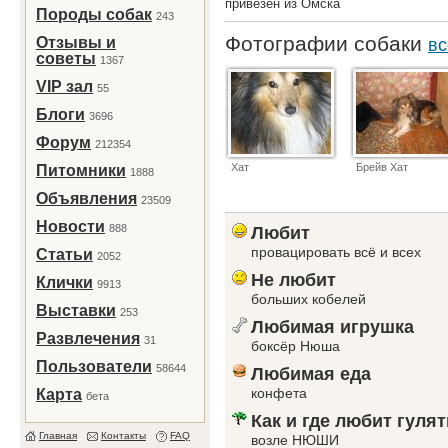
привезён из Омска
Породы собак
243
Фотографии собаки
Отзывы и
вс
советы
1367
VIP зал
55
Блоги
3696
Форум
212354
Хат
Брейв Хат
Питомники
1888
Объявления
23509
Новости
888
Любит
провацировать всё и всех
Статьи
2052
Не любит
Клички
9913
больших кобелей
Выставки
253
Любимая игрушка
Развлечения
31
боксёр Нюша
Пользователи
58644
Любимая еда
конфета
Карта
бета
Как и где любит гулят
Главная
Контакты
FAQ
возле НЮШИ