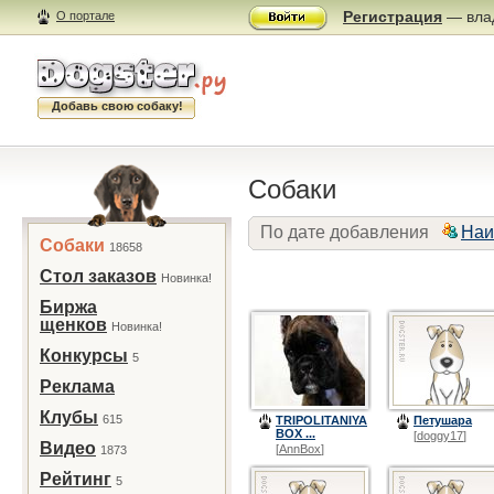
Регистрация
— влад
О портале
Добавь свою собаку!
Собаки
По дате добавления
Наи
Собаки
18658
Стол заказов
Новинка!
Биржа
щенков
Новинка!
Конкурсы
5
Реклама
Клубы
615
TRIPOLITANIYA
Петушара
BOX ...
[
doggy17
]
Видео
[
AnnBox
]
1873
Рейтинг
5