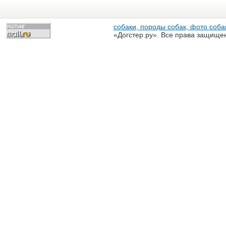
собаки, породы собак, фото собак
«Догстер.ру». Все права защище
разрешена только с письменного
«Догстер.ру»