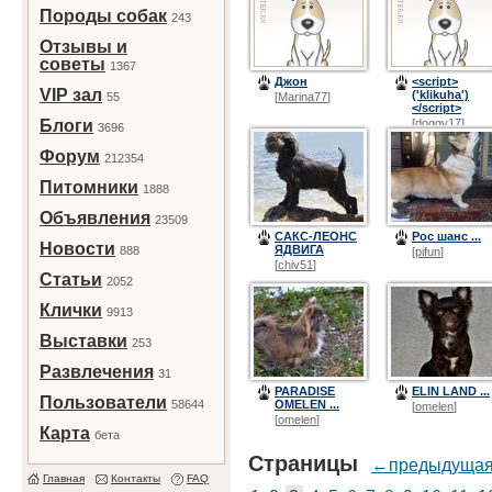
Породы собак
243
Отзывы и
советы
1367
Джон
<script>
VIP зал
('klikuha')
55
[
Marina77
]
</script>
Блоги
[
doggy17
]
3696
Форум
212354
Питомники
1888
Объявления
23509
САКС-ЛЕОНС
Рос шанс ...
Новости
ЯДВИГА
888
[
pifun
]
[
chiv51
]
Статьи
2052
Клички
9913
Выставки
253
Развлечения
31
PARADISE
ELIN LAND ...
Пользователи
58644
OMELEN ...
[
omelen
]
[
omelen
]
Карта
бета
Страницы
←предыдуща
Главная
Контакты
FAQ