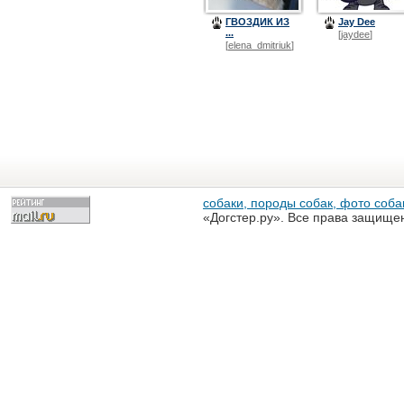
ГВОЗДИК ИЗ
Jay Dee
...
[
jaydee
]
[
elena_dmitriuk
]
собаки, породы собак, фото собак
«Догстер.ру». Все права защище
разрешена только с письменного
«Догстер.ру»