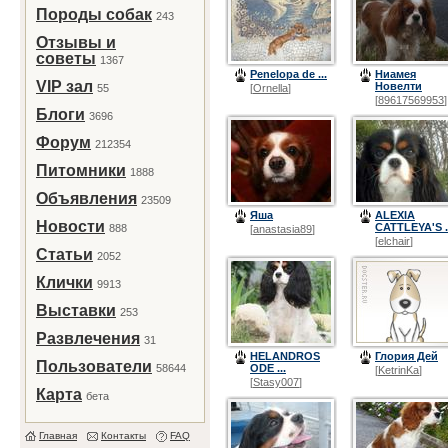
Породы собак
243
Отзывы и
советы
1367
Penelopa de ...
Ниамея
VIP зал
Новелти
55
[
Ornella
]
[
89617569953
]
Блоги
3696
Форум
212354
Питомники
1888
Объявления
23509
Яша
ALEXIA
Новости
CATTLEYA'S .
888
[
anastasia89
]
[
elchair
]
Статьи
2052
Клички
9913
Выставки
253
Развлечения
31
HELANDROS
Глория Дей
Пользователи
58644
ODE ...
[
KetrinKa
]
[
Stasy007
]
Карта
бета
Главная
Контакты
FAQ