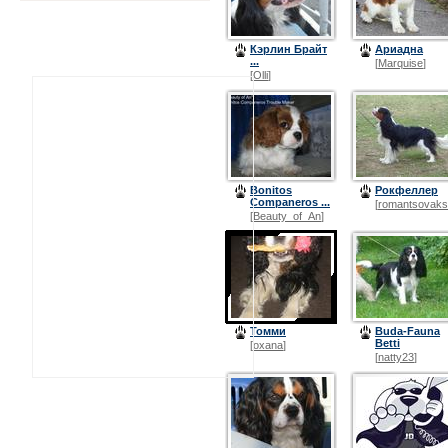
Кэрлин Брайт
Ариадна
...
[
Marquise
]
[
Olli
]
Bonitos
Рокфеллер
Companeros ...
[
romantsovaks
[
Beauty_of_An
]
Томми
Buda-Fauna
Betti
[
oxana
]
[
natty23
]