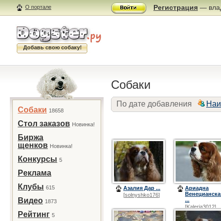
Регистрация
— влад
О портале
Добавь свою собаку!
Собаки
По дате добавления
Наи
Собаки
18658
Стол заказов
Новинка!
Биржа
щенков
Новинка!
Конкурсы
5
Реклама
Клубы
615
Азалия Дар ...
Ариадна
Венецианска
[
solnyshko176
]
Видео
...
1873
[
Kaleria3012
]
Рейтинг
5