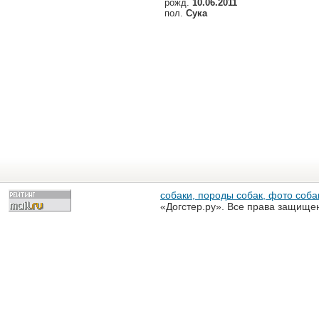
рожд.
10.06.2011
пол.
Сука
собаки, породы собак, фото собак
«Догстер.ру». Все права защище
разрешена только с письменного
«Догстер.ру»