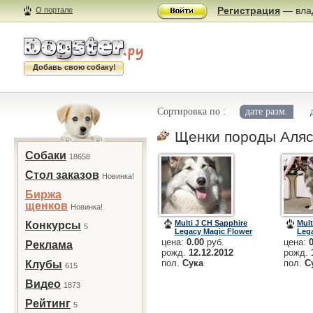
Регистрация
— влад
О портале
Добавь свою собаку!
Сортировка по :
дате разм.
Щенки породы Аляс
Собаки
18658
Стол заказов
Новинка!
Биржа
щенков
Новинка!
Multi J CH Sapphire
Mult
Конкурсы
5
Legacy Magic Flower
Leg
цена:
0.00
руб.
цена:
Реклама
рожд.
12.12.2012
рожд.
пол.
Сука
пол.
С
Клубы
615
Видео
1873
Рейтинг
5