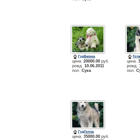
ГудБирна
Гот
цена:
20000.00
руб.
цена:
рожд.
10.06.2011
рожд.
пол.
Сука
пол.
С
ГудГелла
цена:
35000.00
руб.