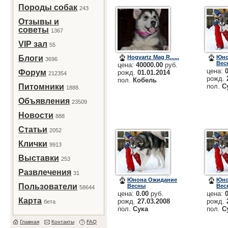
Породы собак
243
Отзывы и
советы
1367
VIP зал
55
Блоги
Hogvartz Mag R......
Юно
3696
Вес
цена:
40000.00
руб.
цена:
Форум
рожд.
01.01.2014
212354
рожд.
пол.
Кобель
Питомники
пол.
С
1888
Объявления
23509
Новости
888
Статьи
2052
Клички
9913
Выставки
253
Развлечения
31
Юнона Ожидание
Юно
Пользователи
Весны
Вес
58644
цена:
0.00
руб.
цена:
Карта
рожд.
27.03.2008
рожд.
бета
пол.
Сука
пол.
С
Главная
Контакты
FAQ