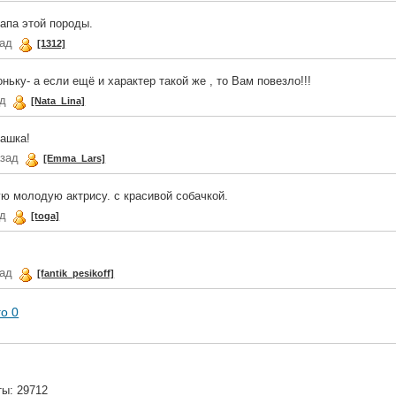
папа этой породы.
зад
[1312]
ьку- а если ещё и характер такой же , то Вам повезло!!!
ад
[Nata_Lina]
ашка!
азад
[Emma_Lars]
ую молодую актрису. с красивой собачкой.
ад
[toga]
зад
[fantik_pesikoff]
го 0
ты: 29712