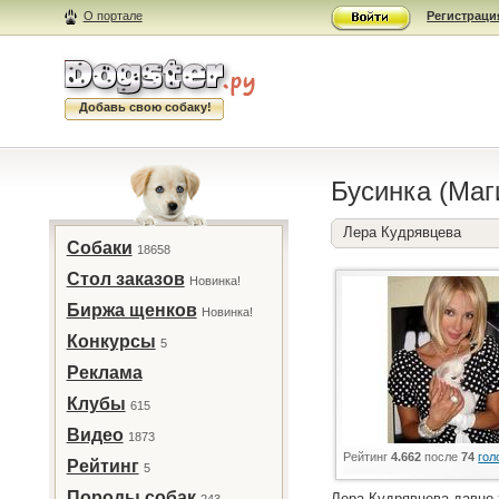
О портале
Регистраци
Добавь свою собаку!
Бусинка (Маг
Лера Кудрявцева
Собаки
18658
Стол заказов
Новинка!
Биржа щенков
Новинка!
Конкурсы
5
Реклама
Клубы
615
Видео
1873
Рейтинг
4.662
после
74
гол
Рейтинг
5
Породы собак
Лера Кудрявцева давно 