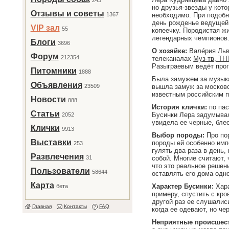
243
но друзья-звезды у кото
Отзывы и советы
1367
необходимо. При подобн
день рожденье ведущей 
VIP зал
55
копеечку. Породистая жи
легендарных чемпионов
Блоги
3696
О хозяйке:
Вале́рия Ль
Форум
212354
телеканалах
Муз-тв, ТН
Разыграевым ведёт прог
Питомники
1888
Была замужем за музык
Объявления
23509
вышла замуж за московс
известным российским 
Новости
888
История клички:
по пас
Статьи
Бусинки Лера задумывала
2052
увидела ее черные, блес
Клички
9913
Выбор породы:
Про пор
Выставки
породы ей особенно имп
253
гулять два раза в день
Развлечения
31
собой. Многие считают, 
что это реальное решен
Пользователи
58644
оставлять его дома одно
Карта
Характер Бусинки:
Хара
бета
примеру, спустить с кро
другой раз ее слушалис
Главная
Контакты
FAQ
когда ее одевают, но че
Неприятные происшес