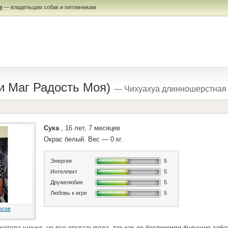
я
— владельцам собак и питомникам
и Маг Радость Моя)
— Чихуахуа длинношерстная
Сука
, 16 лет, 7 месяцев
Окрас белый. Вес — 0 кг.
Энергия
5
Интеллект
5
Дружелюбие
5
Любовь к игре
5
осов
хотела щенка, но все откладывала, так как ее беспокоили будущие забот