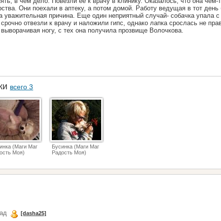
нять, в чем дело. Повезли ее к врачу в клинику. Оказалось, что она чем-
ства. Они поехали в аптеку, а потом домой. Работу ведущая в тот день
ла уважительная причина. Еще один неприятный случай- собачка упала с
срочно отвезли к врачу и наложили гипс, однако лапка срослась не пра
 выворачивая ногу, с тех она получила прозвище Волочкова.
аки
всего 3
инка (Маги Маг
Бусинка (Маги Маг
ость Моя)
Радость Моя)
зад
[dasha25]