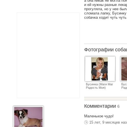
а она никак не могла по
и ей нужны разные лекар
прогуляла, но у нее бы
сломала лапку, Бусинку 
собачка ходит чуть чуть
Фотографии соб
Бусинка (Маги Маг
Бус
Радость Моя)
Рад
Комментарии
6
Маленькое чудо!
15 лет, 9 месяцев на