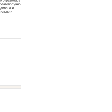
то отравилась
 благополучно
 дивана и
вильно и