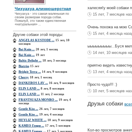
халесяя!у моей собаки 
Чихуахуа длинношерстная
Чихуахуа - это самая маленькая по
15 лет, 7 месяцев на
своим размерам порода собак.
Пожалуй, это также единственная
«натуральная» ...
Очень похожа на мою Сон
15 лет, 4 месяца наз
Другие собаки этой породы:
ANGELAS KUSTODE ...
15 лет, 10
месяцев
ыыыыыыыыы...Буся мил
Bai Kuin ...
20 лет, 1 месяц
14 лет, 10 месяцев н
Bai Kuin ...
19 лет
Baltic Delight ...
18 лет, 3 месяца
приятно видеть известн
Biatriss
15 лет
13 лет, 4 месяца наз
Bridgit Terra ...
14 лет, 9 месяцев
Cherry
18 лет, 1 месяц
DANKEROS LAV ...
16 лет, 9 месяцев
Просто чудо!!! :)
ELIN LAND ...
8 лет, 8 месяцев
10 лет, 5 месяцев на
ELIN LAND ...
11 лет, 2 месяца
FRANTSUAZA MONRO ...
19 лет, 4
Друзья собаки
месяца
все
Gentle Kiss ...
26 лет, 7 месяцев
Gentle Kiss ...
19 лет, 4 месяца
HEYLIZ WHITE ...
10 лет, 9 месяцев
KAMEO Генри ...
17 лет, 5 месяцев
Кол-во просмотров анке
KAMEO Генрих ...
17 лет, 5 месяцев