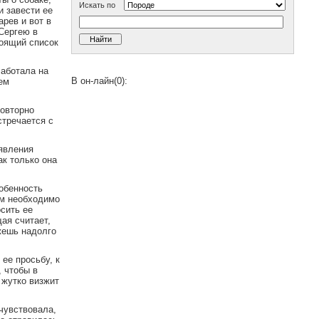
Искать по
и завести ее
рев и вот в
 Сергею в
тоящий список
Работала на
В он-лайн(0):
еем
Повторно
стречается с
оявления
ак только она
собенность
ым необходимо
осить ее
ая считает,
жешь надолго
ее просьбу, к
, чтобы в
 жутко визжит
чувствовала,