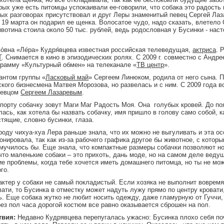
рых уже есть питомцы успокаивали ее-говорили, что собака это радость 
ых разговорах присутствовал и друг Леры знаменитый певец Сергей Лаза
19 марта он подарил ее щенка. Волосатое чудо, надо сказать, влетело
вотина стоила около 50 тыс. рублей, ведь родословная у Бусинки - нас
.
во́вна «Ле́ра» Кудря́вцева известная российская телеведущая,
актриса
. 
Т
. Снимается в кино в эпизодических ролях. С 2009 г. совместно с Андр
рамму «Культурный обмен» на телеканале «
ТВ центр
».
антом группы «
Ласковый май
» Сергеем Линюком, родила от него сына. 
кого бизнесмена Матвея Морозова, но развелась и с ним. С 2009 года в
певцом
Сергеем Лазаревым
.
порту собачку зовут Маги Маг Радость Моя. Она голубых кровей. До п
сь, как хотела бы назвать собачку, имя пришло в голову само собой, к
тящие, словно бусинки, глаза.
оду чихуа-хуа Лера раньше знала, что их можно не выгуливать и эта о
онировала, так как из-за рабочего графика другое бы животное, с котор
, мучилось бы. Еще знала, что компактные размеры собачки позволяют н
что маленькие собаки – это прихоть, дань моде, но на самом деле ведущ
ие проблемы, когда тебе хочется иметь домашнего питомца, но ты не мо
го.
ктер у собаки не самый покладистый. Если хозяка не выполнит вовремя 
вати, то Бусинка в отместку может надуть лужу прямо по центру кровати
ь. Еще собака жутко не любит носить одежду, даже гламурную от Гуччи,
рез пол часа дорогой костюм все равно оказывается сброшен на пол.
твия:
Недавно Кудрявцева перепугалась ужасно: Бусинка плохо себя по