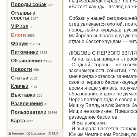
mag=sobaki&title=page_num
Породы собак
243
«Бассет-хаунд» - взгляд на жи
Отзывы и
советы
Собаки у нашей сегодняшней 
1367
отец увлекается охотой, поэт
VIP зал
55
пород: лайка, курцхаар, русс
Блоги
Майорова выбрала другую по
3696
отдано бассет-хаундам — чит
Форум
212354
Питомники
ЛЮБОВЬ С ПЕРВОГО ВЗГЛ
1888
- Анна, как вы пришли к про
Объявления
23509
- С одной стороны – «его вел
Новости
закономерность событий, к т
888
мне всегда хотелось занимат
Статьи
2052
своего первого бассет-хаунда
Клички
9913
время я ещё училась, получ
образование и даже не думал
Выставки
253
Через полтора года я соверш
Развлечения
31
Мишку Баллу, и влюбилась без
Миши не возникает. Пришлось
Пользователи
58644
разведение бассетов.
Карта
бета
- И Вы выбрали...
- Я выбрала бассетов, так к
Главная
Контакты
FAQ
Юным Чемпионом России, по 