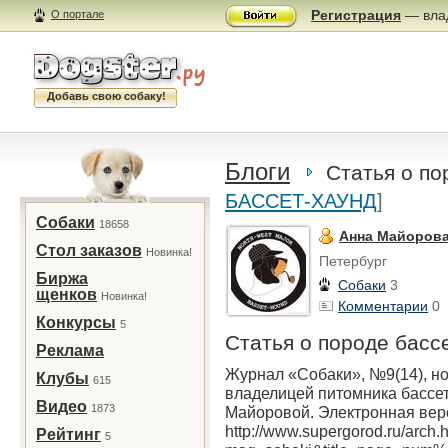
Регистрация
— влад
О портале
Добавь свою собаку!
Блоги
Статья о по
БАССЕТ-ХАУНД
]
Собаки
18658
Анна Майорова 
Стол заказов
Новинка!
Петербург
Биржа
Собаки
3
щенков
Новинка!
Комментарии
0
Конкурсы
5
Статья о породе басс
Реклама
Журнал «Собаки», №9(14), ноя
Клубы
615
владелицей питомника бассет
Видео
1873
Майоровой. Электронная вер
http://www.supergorod.ru/arch.
Рейтинг
5