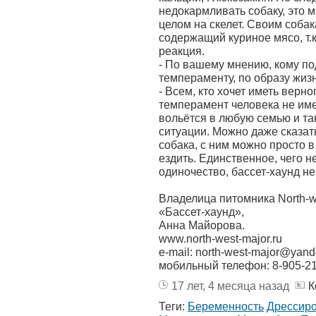
недокармливать собаку, это м
целом на скелет. Своим собак
содержащий куриное мясо, т.
реакция.
- По вашему мнению, кому под
темпераменту, по образу жиз
- Всем, кто хочет иметь верно
темперамент человека не име
вольётся в любую семью и та
ситуации. Можно даже сказать
собака, с ним можно просто в 
ездить. Единственное, чего 
одиночество, бассет-хаунд н
Владелица питомника North-w
«Бассет-хаунд»,
Анна Майорова.
www.north-west-major.ru
e-mail: north-west-major@yand
мобильный телефон: 8-905-21
17 лет, 4 месяца назад
К
Теги:
Беременность
Дрессир