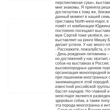
перспективная сука», выставк
мне знакомы. Я приняла реш
достигнутом к тому же, близ
данный момент в нашей семь
приставка North-west-major, 
помёт от комбинации Юджина
постоянно посещают выставки
муж Сергей тоже увлёкся, он
выставляет на ринге Мишку Б
делает успехи. У нас много п
- Расскажите, пожалуйста, о 
- День рождения питомника –
но достижений у нас хватает,
собак на выставках в России
высокопородных щенков поро
организация монопородной в
приглашением иностранных с
занимающихся этой породой.
известной российской группы
бассет-хаундов. Но главной и
west-major является разведе
здоровых собак, а также попу
эта порода многогранна и ин
- Сколько собак в Вашем пит