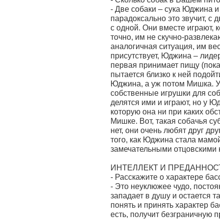
- Две собаки – сука Юджина и
парадоксально это звучит, с 
с одной. Они вместе играют, 
точно, им не скучно-развлека
аналогичная ситуация, им вес
присутствует, Юджина – лиде
первая принимает пищу (пока
пытается близко к ней подойт
Юджина, а уж потом Мишка. У 
собственные игрушки для соба
делятся ими и играют, но у 
которую она ни при каких обс
Мишке. Вот, такая собачья с
нет, они очень любят друг дру
того, как Юджина стала мамо
замечательными отцовскими 
ИНТЕЛЛЕКТ И ПРЕДАННОС
- Расскажите о характере бас
- Это неуклюжее чудо, посто
западает в душу и остается т
понять и принять характер ба
есть, получит безграничную 