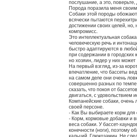
послушание, а это, поверьте, 
Порода поразила меня своим
Собаки этой породы обожают
всячески пытаются перехитри
достижении своих целей, но, 
компромисс.
Это интеллектуальная собака
человеческую речь и интонаци
быстро адаптируются в любой
при содержании в городских 
но хозяин, лидер у них может
На первый взгляд, из-за коро
впечатление, что бассеты ве
на самом деле они очень лов
совершенно разных по темпе
сказать, что покоя от бассет
двигаться, с удовольствием 
Компанейские собаки, очень 
своей персоне.
- Как Вы выбираете корм для
- Корм, кормовые добавки и 
веса собаки. У бассет-хаундо
конечности (ноги), поэтому о
кальций, Глюкозамин. Не сле