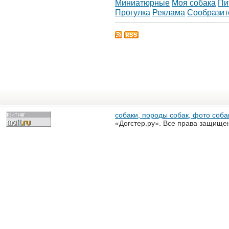
Миниатюрные
Моя собака
Пи
Прогулка
Реклама
Сообразит
собаки, породы собак, фото собак
«Догстер.ру». Все права защище
разрешена только с письменного
«Догстер.ру»