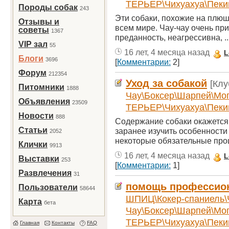
ТЕРЬЕР\Чихуахуа\Пеки
Породы собак
243
Эти собаки, похожие на плю
Отзывы и
всем мире. Чау-чау очень пр
советы
1367
преданность, неагрессивна, ..
VIP зал
55
16 лет, 4 месяца назад
L
Блоги
3696
[
Комментарии:
2]
Форум
212354
Уход за собакой
[Кл
Питомники
1888
Чау\Боксер\Шарпей\Мо
Объявления
23509
ТЕРЬЕР\Чихуахуа\Пеки
Новости
888
Содержание собаки окажется 
Статьи
заранее изучить особенности
2052
некоторые обязательные проц
Клички
9913
16 лет, 4 месяца назад
L
Выставки
253
[
Комментарии:
1]
Развлечения
31
помощь профессион
Пользователи
58644
ШПИЦ\Кокер-спаниель\
Карта
бета
Чау\Боксер\Шарпей\Мо
ТЕРЬЕР\Чихуахуа\Пеки
Главная
Контакты
FAQ