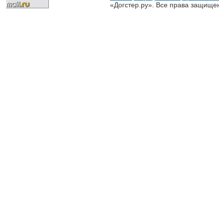
«Догстер.ру». Все права защище
разрешена только с письменного
«Догстер.ру»