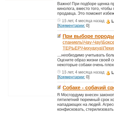
Важно! При подборе щенка п
кинолога, вместо того, чтоб
продавца. Это поможет избежа
16 лет, 4 месяца назад
L
[
Комментарии:
0]
При выборе породы .
спаниель\Чау-Чау\Бокс
ТЕРЬЕР\Чихуахуа\Пеки
....необходимо учитывать бо
Оцените образ жизни своей с
некоторые собаки очень плохо
16 лет, 4 месяца назад
L
[
Комментарии:
0]
Собаке - собачий с
В Мосгордуму внесен законо
пятилетний тюремный срок хо
нападающих на людей. Агре
конфисковать, стерилизовать .