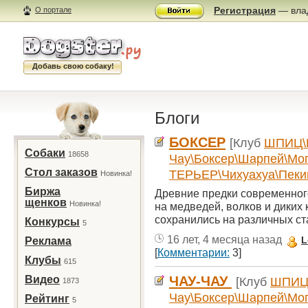
Регистрация
— влад
О портале
Добавь свою собаку!
Блоги
БОКСЕР
[Клуб
ШПИЦ\К
Собаки
18658
Чау\Боксер\Шарпей\Мо
Стол заказов
ТЕРЬЕР\Чихуахуа\Пеки
Новинка!
Биржа
Древние предки современног
щенков
Новинка!
на медведей, волков и диких
сохранились на различных ста
Конкурсы
5
16 лет, 4 месяца назад
L
Реклама
[
Комментарии:
3]
Клубы
615
Видео
ЧАУ-ЧАУ
[Клуб
ШПИЦ\
1873
Чау\Боксер\Шарпей\Мо
Рейтинг
5