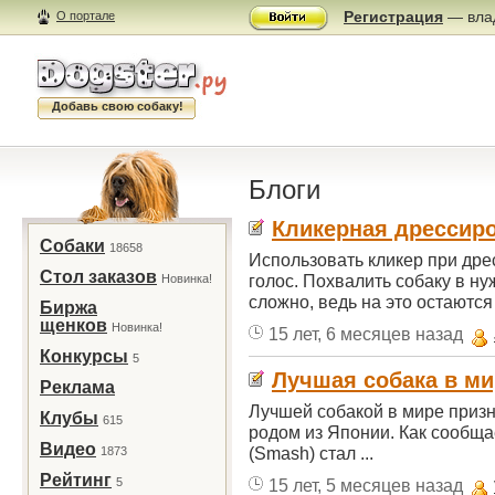
Регистрация
— влад
О портале
Добавь свою собаку!
Блоги
Кликерная дрессир
Собаки
18658
Использовать кликер при дре
Стол заказов
голос. Похвалить собаку в н
Новинка!
сложно, ведь на это остаются .
Биржа
щенков
Новинка!
15 лет, 6 месяцев назад
Конкурсы
5
Лучшая собака в ми
Реклама
Лучшей собакой в мире приз
Клубы
615
родом из Японии. Как сообща
Видео
(Smash) стал ...
1873
Рейтинг
5
15 лет, 5 месяцев назад