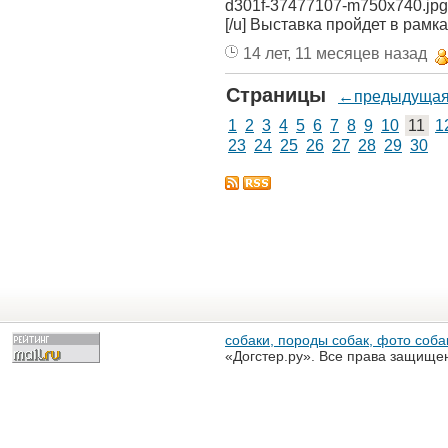
d301f-37477107-m750x740.jpg[/
[/u] Выставка пройдет в ра
14 лет, 11 месяцев назад
Страницы
←предыдуща
1
2
3
4
5
6
7
8
9
10
11
1
23
24
25
26
27
28
29
30
собаки, породы собак, фото собак
«Догстер.ру». Все права защище
разрешена только с письменного
«Догстер.ру»