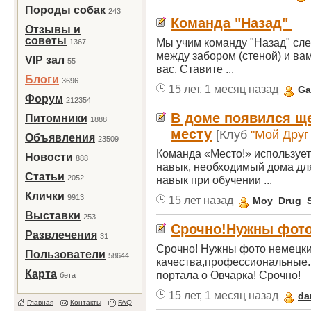
Породы собак
243
Команда "Назад"
Отзывы и
советы
Мы учим команду "Назад" сл
1367
между забором (стеной) и вам
VIP зал
55
вас. Ставите ...
Блоги
3696
15 лет, 1 месяц назад
Ga
Форум
212354
В доме появился ще
Питомники
1888
месту
[Клуб
"Мой Дру
Объявления
23509
Команда «Место!» используетс
Новости
888
навык, необходимый дома для
Статьи
2052
навык при обучении ...
Клички
9913
15 лет назад
Moy_Drug_
Выставки
253
Срочно!Нужны фото
Развлечения
31
Срочно! Нужны фото немецки
Пользователи
58644
качества,профессиональные.
Карта
портала о Овчарка! Срочно!
бета
15 лет, 1 месяц назад
da
Главная
Контакты
FAQ