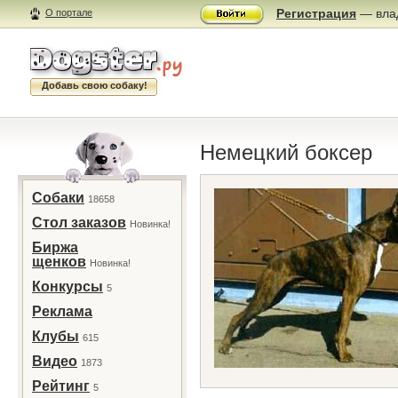
Регистрация
— влад
О портале
Добавь свою собаку!
Немецкий боксер
Собаки
18658
Стол заказов
Новинка!
Биржа
щенков
Новинка!
Конкурсы
5
Реклама
Клубы
615
Видео
1873
Рейтинг
5