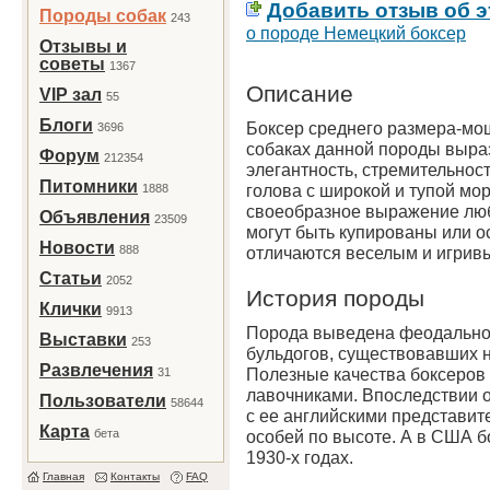
Добавить отзыв об э
Породы собак
243
о породе Немецкий боксер
Отзывы и
советы
1367
Описание
VIP зал
55
Блоги
Боксер среднего размера-мо
3696
собаках данной породы выраз
Форум
212354
элегантность, стремительнос
Питомники
голова с широкой и тупой мо
1888
своеобразное выражение люб
Объявления
23509
могут быть купированы или о
Новости
888
отличаются веселым и игрив
Статьи
2052
История породы
Клички
9913
Порода выведена феодальной
Выставки
253
бульдогов, существовавших н
Развлечения
Полезные качества боксеров
31
лавочниками. Впоследствии 
Пользователи
58644
с ее английскими представи
Карта
бета
особей по высоте. А в США б
1930-х годах.
Главная
Контакты
FAQ