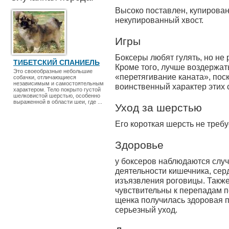
Высоко поставлен, купирован,
некупированный хвост.
Игры
Боксеры любят гулять, но не 
ТИБЕТСКИЙ СПАНИЕЛЬ
Кроме того, лучше воздержат
Это своеобразные небольшие
«перетягивание каната», по
собачки, отличающиеся
независимым и самостоятельным
воинственный характер этих 
характером. Тело покрыто густой
шелковистой шерстью, особенно
выраженной в области шеи, где ...
Уход за шерстью
Его короткая шерсть не требу
Здоровье
у боксеров наблюдаются слу
деятельности кишечника, сер
изъязвления роговицы. Также
чувствительны к перепадам по
щенка получилась здоровая п
серьезный уход.