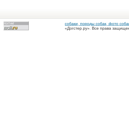
собаки, породы собак, фото собак
«Догстер.ру». Все права защище
разрешена только с письменного
«Догстер.ру»