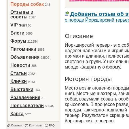
Породы собак
243
Отзывы и
Добавить отзыв об э
советы
1367
о породе Йоркширский терье
VIP зал
55
Блоги
3696
Описание
Форум
212354
Йоркширский терьер - это со
Питомники
1888
наделенная живым и игривым
прямая и длинная, полность
Объявления
23509
светлая на груди. У них дли
Новости
888
морде квадратную форму.
Статьи
2052
История породы
Клички
9913
Место возникновения породы
Выставки
253
ния). Местные шахтеры, зан
Развлечения
31
собак, вздумали создать осо
крысолова. В процессе разв
Пользователи
58644
породы, как черно-подпалый 
Карта
бета
терьер. Результатом скрещи
йоркширских терьеров.
Главная
Контакты
FAQ