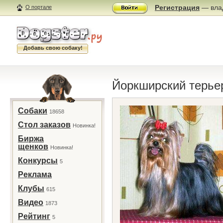
Регистрация
— влад
О портале
Добавь свою собаку!
Йоркширский терье
Собаки
18658
Стол заказов
Новинка!
Биржа
щенков
Новинка!
Конкурсы
5
Реклама
Клубы
615
Видео
1873
Рейтинг
5