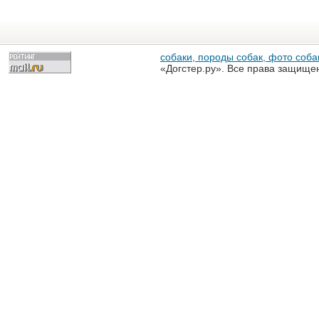
собаки, породы собак, фото собак
«Догстер.ру». Все права защище
разрешена только с письменного
«Догстер.ру»