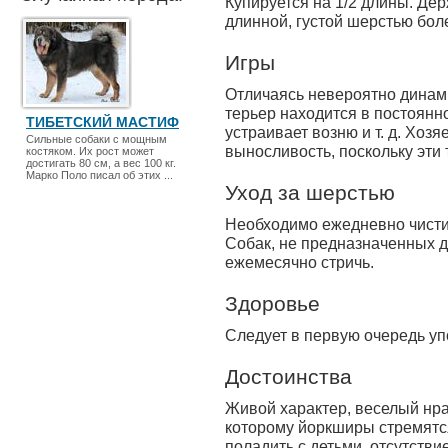
Купируется на 1/2 длины. Де
длинной, густой шерстью боле
Игры
Отличаясь невероятно динам
терьер находится в постоянно
ТИБЕТСКИЙ МАСТИФ
устраивает возню и т. д. Хоз
Сильные собаки с мощным
выносливость, поскольку эти
костяком. Их рост может
достигать 80 см, а вес 100 кг.
Марко Поло писал об этих ...
Уход за шерстью
Необходимо ежедневно чисти
Собак, не предназначенных д
ежемесячно стричь.
Здоровье
Следует в первую очередь уп
Достоинства
Живой характер, веселый нра
которому йоркширы стремятс
поладить с детьми, отсутстви