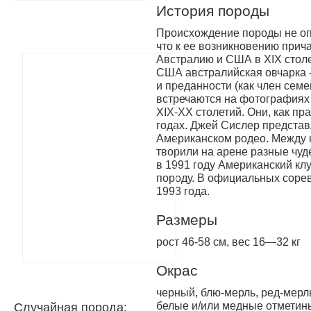
История породы
Происхождение породы не опр
что к ее возникновению прич
Австралию и США в XIX столе
США австралийская ов­чарка -
и преданности (как член семе
встречаются на фотографиях 
XIX-XX столе­тий. Они, как пр
годах. Джей Сислер представ
Американском родео. Между н
творили на арене раз­ные чуд
в 1991 году Американский кл
породу. В официальных сорев
1993 года.
Размеры
рост 46-58 см, вес 16—32 кг
Окрас
черный, блю-мерль, ред-мерль
белые и/или медные отметин
Случайная порода: