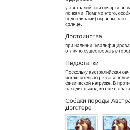
у австралий­ской овчарки во
почками. Помимо этого, особ
подпалинами) окрасом плохс
солнце.
Достоинства
при наличии "квалифицирован
отлично существовать в горо
Недостатки
Поскольку австралийская овча
исключительно резва и подви
физической нагрузке. В прот
находит выход во вне (собака 
Собаки породы Австра
Догстере