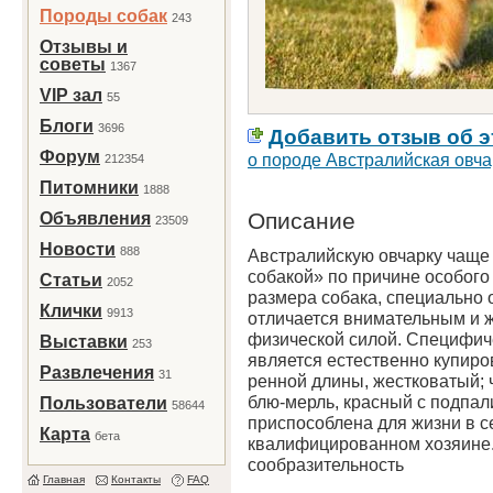
Породы собак
243
Отзывы и
советы
1367
VIP зал
55
Блоги
3696
Добавить отзыв об э
Форум
о породе Австралийская овча
212354
Питомники
1888
Описание
Объявления
23509
Новости
888
Австралийскую овчарку чаще
собакой» по причине особого
Статьи
2052
размера собака, специально 
Клички
9913
отличается вни­мательным и 
физической силой. Специфич
Выставки
253
является естественно купиро
Развлечения
31
ренной длины, жестковатый; 
блю-мерль, красный с подпа­
Пользователи
58644
приспо­соблена для жизни в с
Карта
бета
квалифицированном хозяине
сообразительность
Главная
Контакты
FAQ