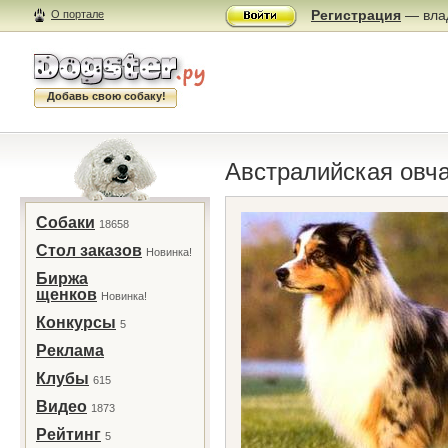
Регистрация
— влад
О портале
Добавь свою собаку!
Австралийская овч
Собаки
18658
Стол заказов
Новинка!
Биржа
щенков
Новинка!
Конкурсы
5
Реклама
Клубы
615
Видео
1873
Рейтинг
5