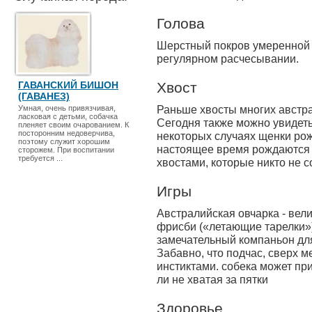
Голова
Шерстный покров уме­ренной 
регулярном расчесывании.
ГАВАНСКИЙ БИШОН
Хвост
(ГАВАНЕЗ)
Раньше хвосты многих австра
Умная, очень привязчивая,
ласковая с детьми, собачка
Сегодня также можно увидеть 
пленяет своим очарованием. К
посторонним недоверчива,
некоторых случаях щенки рож
поэтому служит хорошим
настоящее время рождаются
сторожем. При воспитании
требуется ...
хвостами, которые никто не с
Игры
Австралий­ская овчарка - ве
фрисби («летающие тарелки»)
замечательный компаньон дл
Забавно, что подчас, сверх
инстиктами. собека может при
ли не хватая за пятки
Здоровье