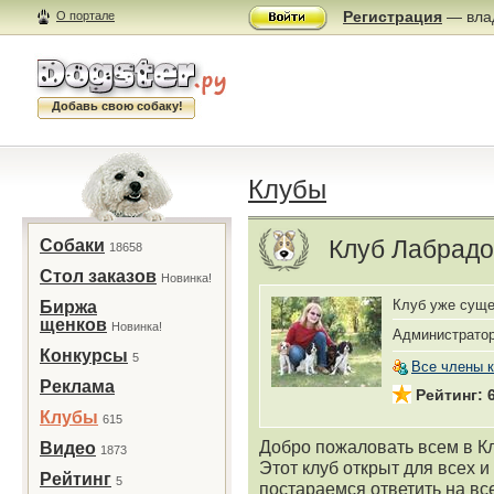
Регистрация
— влад
О портале
Добавь свою собаку!
Клубы
Клуб Лабрадо
Собаки
18658
Стол заказов
Новинка!
Клуб уже суще
Биржа
щенков
Новинка!
Администрато
Конкурсы
5
Все члены 
Реклама
Рейтинг: 
Клубы
615
Добро пожаловать всем в К
Видео
1873
Этот клуб открыт для всех 
Рейтинг
5
постараемся ответить на в