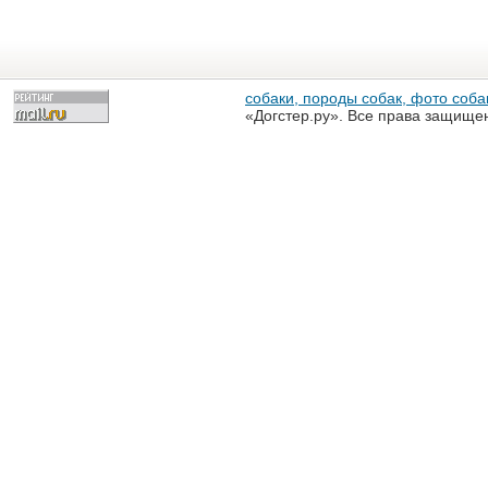
собаки, породы собак, фото собак
«Догстер.ру». Все права защище
разрешена только с письменного
«Догстер.ру»