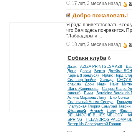
17 лет, 3 месяца назад
S
Добро пожаловать!
Я рада приветствовать Всех у
что Вам здесь понравится. 
"Лабрадоры и ...
18 лет, 2 месяца назад
S
Собаки клуба
6
Джек
AZIZA PRINТSESA AZII
Дар
Дана
Дарси
Берта
Джеймс БО
Карма (Грандуся)
Ирбис Норд Ста
Сильвер Трейси
Хильда
СНОУ ВЭ
chak.ru/
Дори
Инди
Найт
Митю
Шанс Женивьева
Санроз Лаэрс У
гавани)
Ричи
Byraldina Barakuda D
Алина Маракеш Лилу
Бир Солхат
Солнечный Ангел Сириус
Гламурн
Гламурная Глория Самурай Таврии
✿Багира✿
★Бєк★
Лилу
Жюлье
DE'LANOCHE BLUES MELODY
Hel
SPRING
HELANDROS PALOMA B
Ветер Из Серебристой Гавани