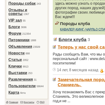
здесь можно узнать о прод
Породы собак
243
других пород, наших друзей)
Отзывы и
фотографии своих любимцев
советы
1367
Вас ждем!!!
VIP зал
55
Породы клуба
Блоги
3696
КАВАЛЕР-КИНГ-ЧАРЛЬЗ СП
Форум
212354
Блоги клуба
3
Питомники
1888
Объявления
Теперь у нас свой са
23509
Новости
888
Рады сообщить Вам, что мы о
персональный сайт : www.del
Статьи
2052
посетителям!
Клички
9913
14 лет, 8 месяцев назад
Выставки
253
Замечательная поро
Развлечения
31
Спаниель.
Пользователи
58644
Хочу познакомить Вас с прек
Карта
бета
Спаниель. Это великолепное 
год,и не ...
Главная
Контакты
FAQ