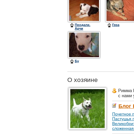
Продали.
Гера
Арчи
Бу
О хозяине
Римма 
с нами
Блог
Почетное 
Пастушья 
Великобри
сложенная с