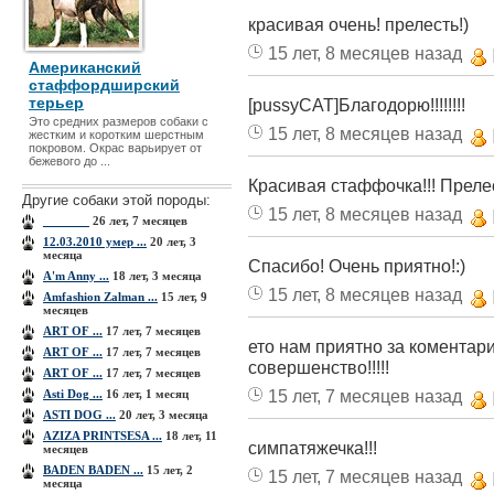
красивая очень! прелесть!)
15 лет, 8 месяцев назад
Американский
стаффордширский
терьер
[pussyCAT]Благодорю!!!!!!!!
Это средних размеров собаки с
15 лет, 8 месяцев назад
жестким и коротким шерстным
покровом. Ок­рас варьирует от
бежевого до ...
Красивая стаффочка!!! Прелес
Другие собаки этой породы:
15 лет, 8 месяцев назад
_______
26 лет, 7 месяцев
12.03.2010 умер ...
20 лет, 3
месяца
Спасибо! Очень приятно!:)
A'm Anny ...
18 лет, 3 месяца
15 лет, 8 месяцев назад
Amfashion Zalman ...
15 лет, 9
месяцев
ART OF ...
17 лет, 7 месяцев
ето нам приятно за коментари
ART OF ...
17 лет, 7 месяцев
совершенство!!!!!
ART OF ...
17 лет, 7 месяцев
15 лет, 7 месяцев назад
Asti Dog ...
16 лет, 1 месяц
ASTI DOG ...
20 лет, 3 месяца
AZIZA PRINТSESA ...
18 лет, 11
симпатяжечка!!!
месяцев
BADEN BADEN ...
15 лет, 2
15 лет, 7 месяцев назад
месяца