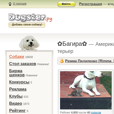
Регистрация
— влад
О портале
Добавь свою собаку!
✿Багира✿
— Америк
терьер
Собаки
18658
Римма Пилипенко [Rimma_
Стол заказов
Новинка!
Биржа
щенков
Новинка!
Конкурсы
5
Реклама
Клубы
615
Видео
1873
Рейтинг
5
Рейтинг
4.800
после
40
голосов