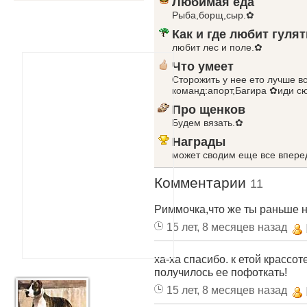
Любимая еда
Рыба,борщ,сыр.✿
Как и где любит гулят
любит лес и поле.✿
Что умеет
Сторожить у нее ето лучше вс
команд:апорт,Багира ✿иди сю
Про щенков
Будем вязать.✿
Награды
может сводим еще все впере
Комментарии
11
Риммочка,что же ты раньше н
15 лет, 8 месяцев назад
ха-ха спасибо. к етой крассо
получилось ее пофоткать!
15 лет, 8 месяцев назад