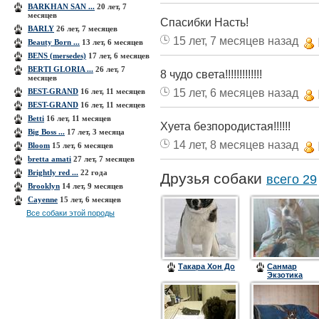
BARKHAN SAN ...
20 лет, 7
месяцев
Спасибки Насть!
BARLY
26 лет, 7 месяцев
15 лет, 7 месяцев назад
Beauty Born ...
13 лет, 6 месяцев
BENS (mersedes)
17 лет, 6 месяцев
BERTI GLORIA ...
26 лет, 7
8 чудо света!!!!!!!!!!!!!
месяцев
15 лет, 6 месяцев назад
BEST-GRAND
16 лет, 11 месяцев
BEST-GRAND
16 лет, 11 месяцев
Betti
16 лет, 11 месяцев
Хуета безпородистая!!!!!!
Big Boss ...
17 лет, 3 месяца
14 лет, 8 месяцев назад
Bloom
15 лет, 6 месяцев
bretta amati
27 лет, 7 месяцев
Brightly red ...
22 года
Друзья собаки
всего 29
Brooklyn
14 лет, 9 месяцев
Cayenne
15 лет, 6 месяцев
Все собаки этой породы
Такара Хон До
Санмар
Экзотика
Эджи