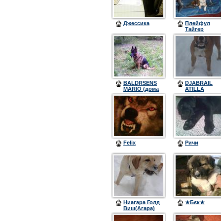
Джессика
Плейфул
Тайгер
Кристмас
Сюрпрайз
(Митя)
BALDRSENS
DJABRAIL
MARIO (дома
ATILLA
Марик или
STRAYK
Маруся)
Felix
Ричи
Ниагара Голд
★Бєк★
Виш(Агара)