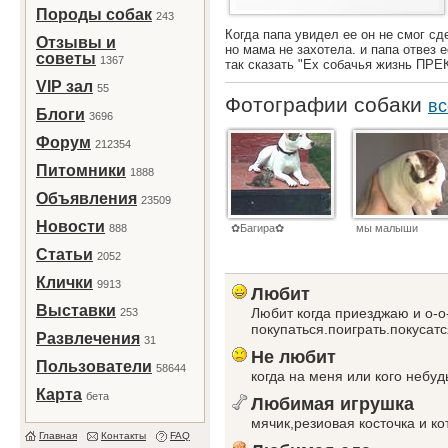
Породы собак
243
Когда папа увидел ее он не смог сд
Отзывы и
но мама не захотела. и папа отвез 
советы
1367
так сказать "Ех собачья жизнь П
VIP зал
55
Фотографии собаки
вс
Блоги
3696
Форум
212354
Питомники
1888
Объявления
23509
Новости
888
✿Багира✿
мы малыши
Статьи
2052
Клички
9913
Любит
Выставки
Любит когда приезджаю и о-о
253
покупаться.поиграть.покусатс
Развлечения
31
Не любит
Пользователи
58644
когда на меня или кого небу
Карта
бета
Любимая игрушка
мячик,резиовая косточка и к
Главная
Контакты
FAQ