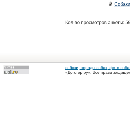
Собак
Кол-во просмотров анкеты: 5
собаки, породы собак, фото собак
«Догстер.ру». Все права защище
разрешена только с письменного
«Догстер.ру»