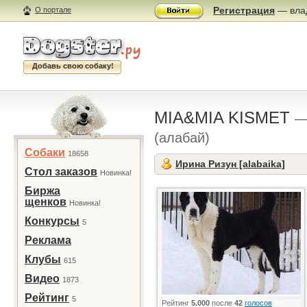
Регистрация
— влад
О портале
Добавь свою собаку!
MIA&MIA KISMET
—
(алабай)
Собаки
18658
Ирина Ризун [alabaika]
Стол заказов
Новинка!
Биржа
щенков
Новинка!
Конкурсы
5
Реклама
Клубы
615
Видео
1873
Рейтинг
5
Рейтинг
5.000
после
42
голосов