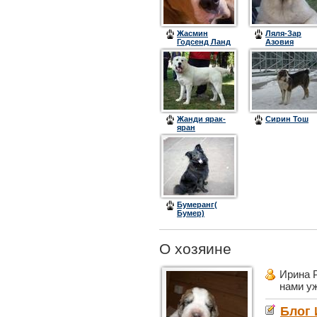
Жасмин
Ляля-Зар
Годсенд Ланд
Азовия
К
Жанди ярак-
Сирин Тош
яран
Бумеранг(
Бумер)
О хозяине
Ирина 
нами у
Блог 