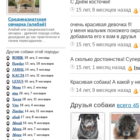
С Днём косточки!
15 лет, 8 месяцев назад
Среднеазиатская
овчарка (алабай)
очень красивая девочка !!!
Алабай или среднеазиатская
у меня мальчик похожего окр
овчарка - древняя порода coбак,
добавила его к вам в друзья
дошедшая до нас практически в
своем первозданном ...
15 лет, 5 месяцев назад
Другие собаки этой породы:
BOBIK
18 лет, 2 месяца
А сколько достоинства! Супер
Hagdar
15 лет, 10 месяцев
15 лет, 1 месяц назад
[r
JAMAL
14 лет, 3 месяца
KACTA
13 лет, 11 месяцев
Красивая собака! А какой у н
LEXUS
16 лет, 9 месяцев
Mона
13 лет, 2 месяца
14 лет, 9 месяцев назад
sina
26 лет, 7 месяцев
Taran
18 лет, 11 месяцев
Друзья собаки
всего 45
Vito
18 лет, 4 месяца
Zlatdar
14 лет, 11 месяцев
абай
17 лет, 8 месяцев
Абрай
16 лет, 9 месяцев
Абрек
20 лет, 7 месяцев
Абрек
18 лет, 7 месяцев