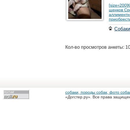
[size=200]
щенков Сре
аллиментн
приобрести
Собак
Кол-во просмотров анкеты: 1
собаки, породы собак, фото собак
«Догстер.ру». Все права защище
разрешена только с письменного
«Догстер.ру»