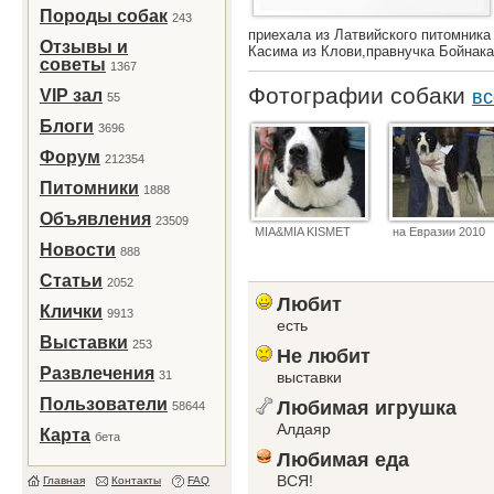
Породы собак
243
приехала из Латвийского питомник
Отзывы и
Касима из Клови,правнучка Бойнак
советы
1367
Фотографии собаки
VIP зал
вс
55
Блоги
3696
Форум
212354
Питомники
1888
Объявления
23509
MIA&MIA KISMET
на Евразии 2010
Новости
888
Статьи
2052
Любит
Клички
9913
есть
Выставки
253
Не любит
Развлечения
31
выставки
Пользователи
Любимая игрушка
58644
Алдаяр
Карта
бета
Любимая еда
ВСЯ!
Главная
Контакты
FAQ