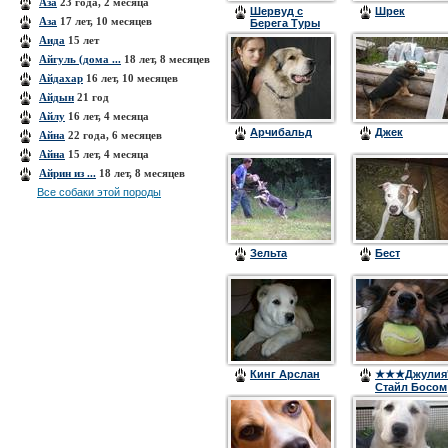
Аза
23 года, 2 месяца
Шервуд с
Шрек
Аза
17 лет, 10 месяцев
Берега Туры
Аида
15 лет
Айгуль (дома ...
18 лет, 8 месяцев
Айдахар
16 лет, 10 месяцев
Айдын
21 год
Айлу
16 лет, 4 месяца
Арчибальд
Джек
Айна
22 года, 6 месяцев
Айна
15 лет, 4 месяца
Айрин из ...
18 лет, 8 месяцев
Все собаки этой породы
Зельта
Бест
Кинг Арслан
★★★Джулия
Стайл Босом
Френд
(Лаки)★★★