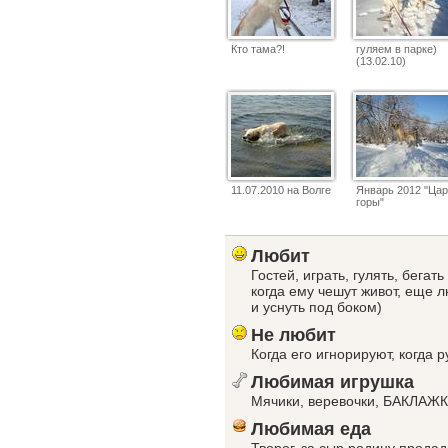
Кто тама?!
гуляем в парке)
(13.02.10)
11.07.2010 на Волге
Январь 2012 "Ца
горы"
Любит
Гостей, играть, гулять, бегат
когда ему чешут живот, еще л
и уснуть под боком)
Не любит
Когда его игнорируют, когда р
Любимая игрушка
Мячики, веревочки, БАКЛАЖК
Любимая еда