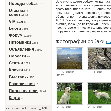
Всю жизнь хотел собаку, когда наст
Породы собак
243
хотел немца или хаски, однако когд
сразу влюбился в него) В нашем го
Отзывы и
результате долгих поисков договор
советы
1367
объявление, что она щенка привезет
10.10.09 в вагоне поезда я увидел е
VIP зал
55
выглядывающее из коробки. Теперь
пес, которого я люблю больше всег
Блоги
3696
форуме - поклонников ретриверов ww
Форум
212354
Фотографии собаки
вс
Питомники
1888
Объявления
23509
Новости
888
Статьи
2053
Клички
9913
13.06.2010 на
12.04.2010
Волге)
Выставки
253
Развлечения
31
Пользователи
58644
Карта
бета
26.05.2010
26.05.2010
Главная
Контакты
FAQ