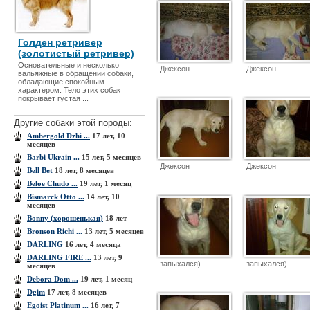
Голден ретривер
(золотистый ретривер)
Основательные и несколько
Джексон
Джексон
вальяжные в обращении собаки,
обладающие спокойным
характером. Тело этих собак
покрывает густая ...
Другие собаки этой породы:
Ambergold Dzhi ...
17 лет, 10
месяцев
Barbi Ukrain ...
15 лет, 5 месяцев
Джексон
Джексон
Bell Bet
18 лет, 8 месяцев
Beloe Chudo ...
19 лет, 1 месяц
Bismarck Otto ...
14 лет, 10
месяцев
Bonny (хорошенькая)
18 лет
Bronson Richi ...
13 лет, 5 месяцев
DARLING
16 лет, 4 месяца
DARLING FIRE ...
13 лет, 9
запыхался)
запыхался)
месяцев
Debora Dom ...
19 лет, 1 месяц
Dgim
17 лет, 8 месяцев
Egoist Platinum ...
16 лет, 7