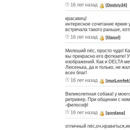
16 лет назад
[Dmitriy34]
красавец!
интересное сочетание яркие у
встречала такого раньше, хот
16 лет назад
[lilasol]
Милеший пёс, просто чудо! К
вы прекрасно его фоткаете! У
изображений. Как и DELTA меч
Люсенька, да и только, не ж
всех благ!
16 лет назад
[murLen4ek
Великолепная собака! у моег
ретривер. При общении с ним
-философ!
16 лет назад
[gordana]
отличный пёс,оч.нравиться,и