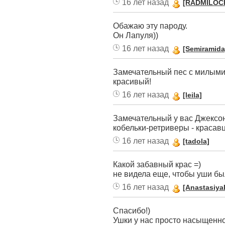
16 лет назад
[RADMILOC
Обажаю эту пароду.
Он Лапуля))
16 лет назад
[Semiramida
Замечательный пес с милыми
красивый!
16 лет назад
[leila]
Замечательный у вас Джексон
кобельки-ретриверы - красав
16 лет назад
[tadola]
Какой забавный крас =)
не видела еще, чтобы уши был
16 лет назад
[Anastasiya
Спасибо!)
Ушки у нас просто насыщенног