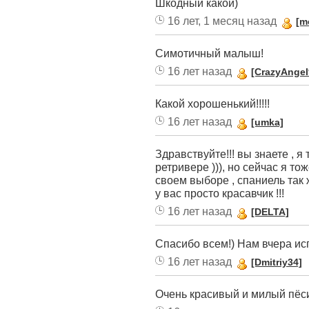
Шкодный какой)
16 лет, 1 месяц назад
[m
Симотичный малыш!
16 лет назад
[CrazyAngel
Какой хорошенький!!!!!
16 лет назад
[umka]
Здравствуйте!!! вы знаете , 
ретривере ))), но сейчас я т
своем выборе , спаниель так
у вас просто красавчик !!!
16 лет назад
[DELTA]
Спасибо всем!) Нам вчера ис
16 лет назад
[Dmitriy34]
Очень красивый и милый пёсик