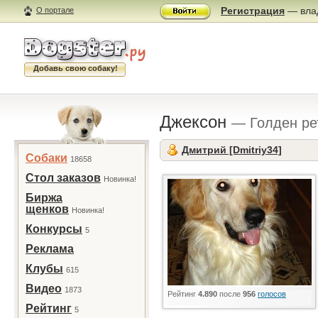
Регистрация
— влад
О портале
Добавь свою собаку!
Джексон
— Голден ре
Дмитрий [Dmitriy34]
Собаки
18658
Стол заказов
Новинка!
Биржа
щенков
Новинка!
Конкурсы
5
Реклама
Клубы
615
Видео
1873
Рейтинг
4.890
после
956
голосов
Рейтинг
5