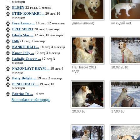
месяцев
ELISEY
22 года, 1 месяц
ETIEN KONAKRI ...
20 лет, 10
месяцев
Feya Lesnoy ...
16 лет, 12 месяцев
давай мячик!)
ну кидай же!
FREE SPIRIT
20 лет, 3 месяца
Gloria Star ...
12 лет, 10 месяцев
Hilli
21 год, 2 месяца
KANRIT DALI ...
18 лет, 4 месяца
Kuper Jolly ...
12 лет, 3 месяца
Ladiolly Zarevic ...
17 лет, 3
месяца
На Новом 2011
18.02.2010
NAZONLAYT KRYM ...
18 лет, 4
году
месяца
Patty Delight ...
19 лет, 2 месяца
PENELOPA IZ ...
19 лет, 10
месяцев
Poitrine De ...
14 лет
Все собаки этой породы
20.03.10
17.03.10