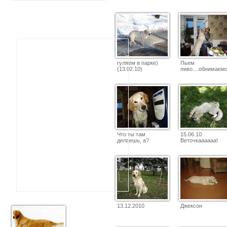
гуляем в парке)
Пьем
(13.02.10)
пиво....обнимаемс
Что ты там
15.06.10
делаешь, а?
Веточкаааааа!
13.12.2010
Джексон