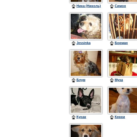
Ника (Николь)
Симон
Jessinka
Борман
Блум
Муха
Кунак
Керри