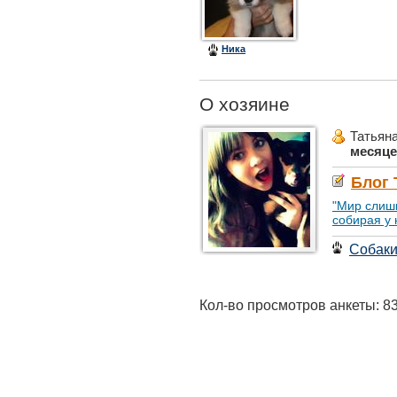
Ника
О хозяине
Татьян
месяц
Блог 
"Мир слишк
собирая у 
Собак
Кол-во просмотров анкеты: 8