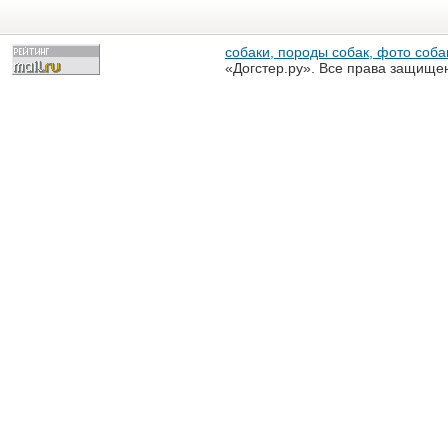
собаки, породы собак, фото собак
«Догстер.ру». Все права защище
разрешена только с письменного
«Догстер.ру»