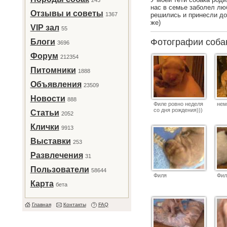
243
нас в семье заболел лю
Отзывы и советы
1367
решились и принесли до
же)
VIP зал
55
Фотографии соб
Блоги
3696
Форум
212354
Питомники
1888
Объявления
23509
Новости
888
Филе ровно неделя
нем
со дня рождения)))
Статьи
2052
Клички
9913
Выставки
253
Развлечения
31
Пользователи
58644
Филя
Фил
Карта
бета
Главная
Контакты
FAQ