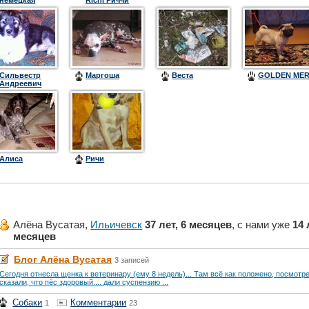
немецкая
Richi Риччи
овчарка
Сильвестр
Маргоша
Веста
GOLDEN MER
Андреевич
Алиса
Ричи
Алёна Вусатая,
Ильичевск
37 лет, 6 месяцев
, с нами уже
14 
месяцев
Блог Алёна Вусатая
3 записей
Сегодня отнесла щенка к ветеринару (ему 8 недель)... Там всё как положено, посмотр
сказали, что пёс здоровый.... дали суспензию ...
Собаки
Комментарии
1
23