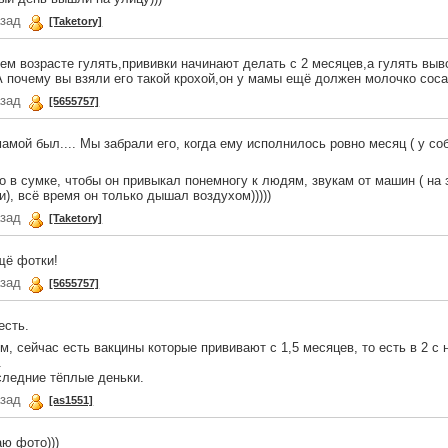
азад
[Taketory]
нем возрасте гулять,прививки начинают делать с 2 месяцев,а гулять выв
А почему вы взяли его такой крохой,он у мамы ещё должен молочко соса
азад
[5655757]
мамой был.... Мы забрали его, когда ему исполнилось ровно месяц ( у со
о в сумке, чтобы он привыкал понемногу к людям, звукам от машин ( на 
и), всё время он только дышал воздухом)))))
азад
[Taketory]
щё фотки!
азад
[5655757]
есть.
м, сейчас есть вакцины которые прививают с 1,5 месяцев, то есть в 2 с
.
следние тёплые деньки.
азад
[as1551]
ю фото)))