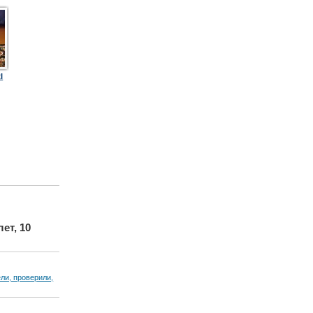
I
лет, 10
ели, проверили,