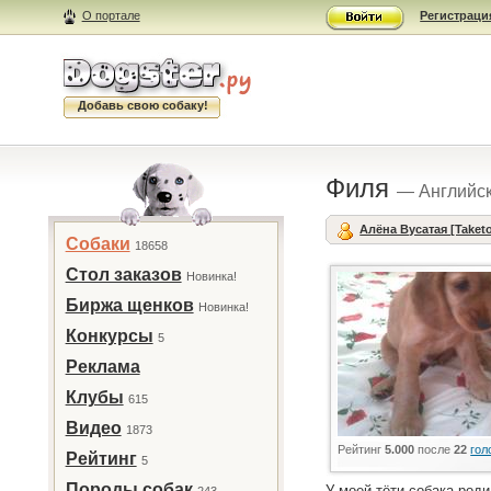
О портале
Регистраци
Добавь свою собаку!
Филя
— Английск
Алёна Вусатая [Taketo
Собаки
18658
Стол заказов
Новинка!
Биржа щенков
Новинка!
Конкурсы
5
Реклама
Клубы
615
Видео
1873
Рейтинг
5.000
после
22
гол
Рейтинг
5
Породы собак
У моей тёти собака роди