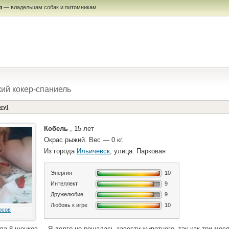
я
— владельцам собак и питомникам
ий кокер-спаниель
ry]
Кобель
, 15 лет
Окрас рыжий. Вес — 0 кг.
Из города
Ильичевск
, улица: Парковая
Энергия
10
Интеллект
9
Дружелюбие
9
Любовь к игре
10
осов
ла 8 щенков.... Я долго не решалась завести животного, так как три мес