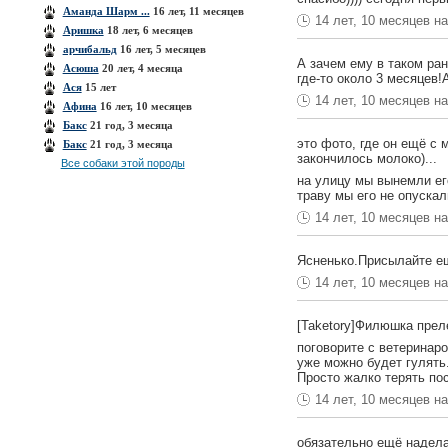
Аманда Шарм ...
16 лет, 11 месяцев
14 лет, 10 месяцев н
Аришка
18 лет, 6 месяцев
арчибальд
16 лет, 5 месяцев
А зачем ему в таком ра
Асюша
20 лет, 4 месяца
где-то около 3 месяцев!
Ася
15 лет
14 лет, 10 месяцев н
Афина
16 лет, 10 месяцев
Бакс
21 год, 3 месяца
это фото, где он ещё с 
Бакс
21 год, 3 месяца
закончилось молоко)...
Все собаки этой породы
на улицу мы вынемли ег
траву мы его не опускал
14 лет, 10 месяцев н
Ясненько.Присылайте е
14 лет, 10 месяцев н
[Taketory]Филюшка прел
поговорите с ветеринаро
уже можно будет гулять
Просто жалко терять по
14 лет, 10 месяцев н
обязательно ещё надела