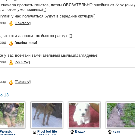
 сначала прогнать глистов, потом ОБЯЗАТЕЛЬНО ошейник от блох (они у 
, а потом уже прививка(((
гулки у нас получаться будут в середине октября((
азад
[Taketory]
, что эти лапочки так быстро растут (((
азад
[marina_mng]
же у вас всё-таки замечательный мылыш!Загляденье!
азад
[5655757]
азад
[Taketory]
го 13
Ральф,
Prod fod life
Бадди
кузя