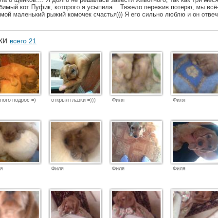
бимый кот Пуфик, которого я усыпила... Тяжело пережив потерю, мы всё
мой маленький рыжий комочек счастья))) Я его сильно люблю и он отве
аки
всего 21
ного подрос =)
открыл глазки =)))
Филя
Филя
я
Филя
Филя
Филя