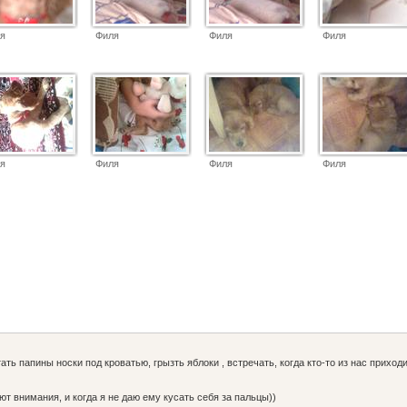
я
Филя
Филя
Филя
я
Филя
Филя
Филя
тать папины носки под кроватью, грызть яблоки , встречать, когда кто-то из нас приходи
ют внимания, и когда я не даю ему кусать себя за пальцы))