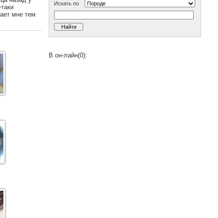
Искать по
-таки
чает мне тем
В он-лайн(0):