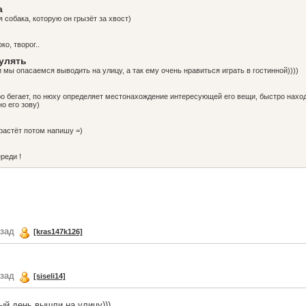
а
 собака, которую он грызёт за хвост)
ко, творог..
гулять
и мы опасаемся выводить на улицу, а так ему очень нравиться играть в гостинной))))
ро бегает, по нюху определяет местонахождение интересующей его вещи, быстро наход
о его зову)
драстёт потом напишу =)
ереди !
азад
[kras147k126]
азад
[siseli14]
вый день вышли на улицу)))