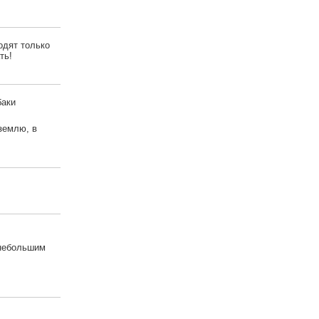
одят только
ть!
баки
землю, в
 небольшим