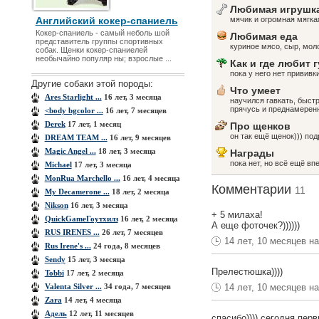
Любимая игрушк
Английский кокер-спаниель
мячик и огромная мягкая
Кокер-спаниель - самый неболь шой
Любимая еда
представитель группы спортивных
куриное мясо, сыр, моло
собак. Щенки кокер-спаниелей
необычайно популяр ны; взрослые ...
Как и где любит 
пока у него нет прививк
Другие собаки этой породы:
Что умеет
Ares Starlight ...
16 лет, 3 месяца
научился гавкать, быст
прячусь и преднамеренн
<body bgcolor ...
16 лет, 7 месяцев
Derek
17 лет, 1 месяц
Про щенков
он так ещё щенок))) по
DREAM TEAM ...
16 лет, 9 месяцев
Magic Angel ...
18 лет, 3 месяца
Награды
пока нет, но всё ещё вп
Michael
17 лет, 3 месяца
MonRua Marchello ...
16 лет, 4 месяца
Комментарии
11
My Decamerone ...
18 лет, 2 месяца
Nikson
16 лет, 3 месяца
+ 5 милаха!
QuiсkGameГоутхилз
16 лет, 2 месяца
А еще фоточек?))))))
RUS IRENES ...
26 лет, 7 месяцев
14 лет, 10 месяцев н
Rus Irene's ...
24 года, 8 месяцев
Sendy
15 лет, 3 месяца
Прелестюшка))))
Tobbi
17 лет, 2 месяца
Valenta Silver ...
34 года, 7 месяцев
14 лет, 10 месяцев н
Zara
14 лет, 4 месяца
Адель
12 лет, 11 месяцев
спасибо)))) сегодня пер