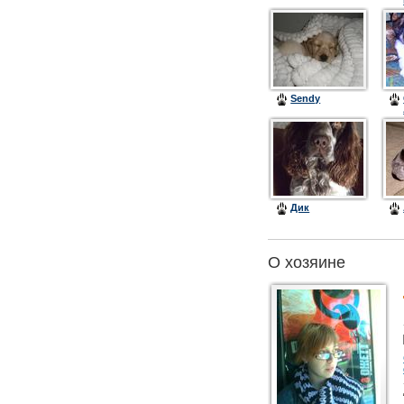
Sendy
Дик
О хозяине