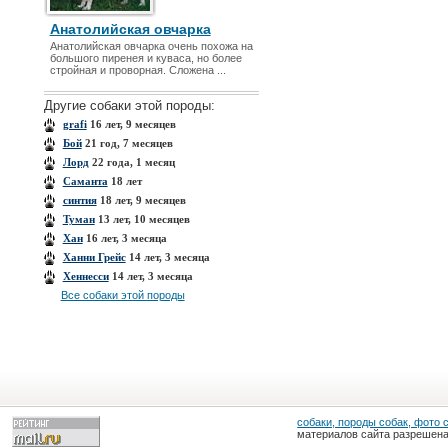
Анатолийская овчарка
Анатолийская овчарка очень похожа на
большого пиренея и куваса, но более
стройная и проворная. Сложена ...
Другие собаки этой породы:
grafi
16 лет, 9 месяцев
Бой
21 год, 7 месяцев
Лорд
22 года, 1 месяц
Саманта
18 лет
синтия
18 лет, 9 месяцев
Туман
13 лет, 10 месяцев
Хан
16 лет, 3 месяца
Ханни Грейс
14 лет, 3 месяца
Хеннесси
14 лет, 3 месяца
Все собаки этой породы
собаки, породы собак, фото 
материалов сайта разрешена