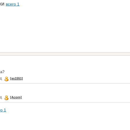
аки
всего 1
ка?
ад
[as1551]
ад
[Acorn]
го 1