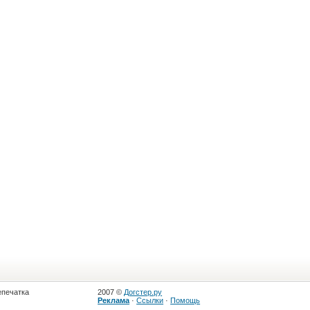
епечатка
2007 ©
Догстер.ру
Реклама
·
Ссылки
·
Помощь