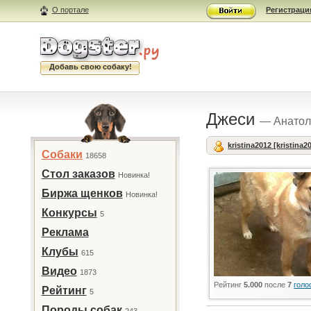
О портале
Регистраци
Добавь свою собаку!
Джеси
— Анатол
kristina2012 [kristina2
Собаки
18658
Стол заказов
Новинка!
Биржа щенков
Новинка!
Конкурсы
5
Реклама
Клубы
615
Видео
1873
Рейтинг
5.000
после
7
голо
Рейтинг
5
Породы собак