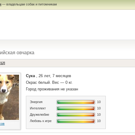
я
— владельцам собак и питомникам
ийская овчарка
012]
Сука
, 26 лет, 7 месяцев
Окрас белый. Вес — 0 кг.
Город проживания не указан
Энергия
10
Интеллект
10
Дружелюбие
10
Любовь к игре
10
сов