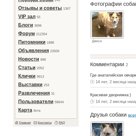
243
Фотографии соб
Отзывы и советы
1367
VIP зал
55
Блоги
3696
Форум
212354
Джеси
Питомники
1888
Объявления
23509
Новости
888
Комментарии
2
Статьи
2052
Где анаталийская овчар
Клички
9913
14 лет, 2 месяца наз
Выставки
253
Развлечения
31
Красивая дворняжка:)
Пользователи
14 лет, 2 месяца наз
58644
Карта
бета
Друзья собаки
все
Главная
Контакты
FAQ