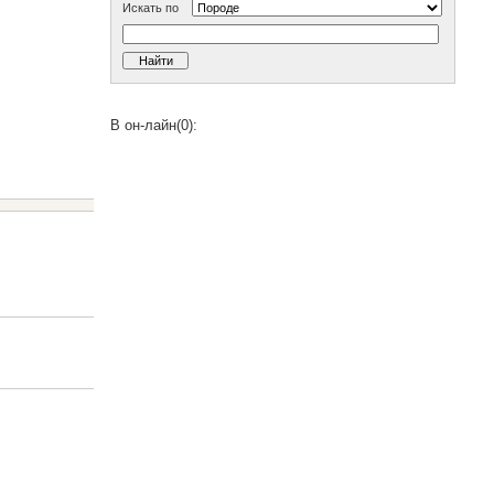
Искать по
В он-лайн(0):