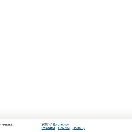
епечатка
2007 ©
Догстер.ру
Реклама
·
Ссылки
·
Помощь