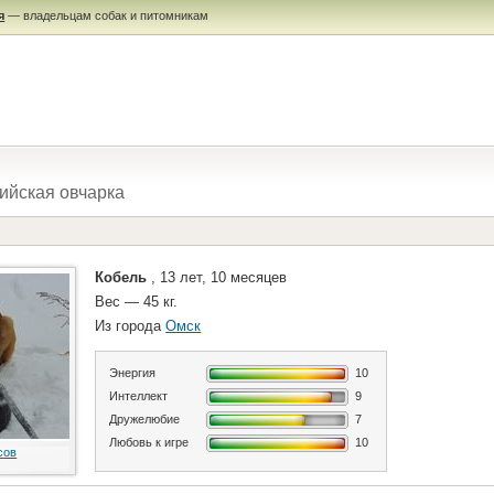
я
— владельцам собак и питомникам
ийская овчарка
Кобель
, 13 лет, 10 месяцев
Вес — 45 кг.
Из города
Омск
Энергия
10
Интеллект
9
Дружелюбие
7
Любовь к игре
10
сов