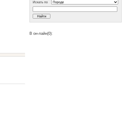
Искать по
В он-лайн(0):