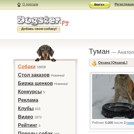
О портале
Регистраци
Добавь свою собаку!
Туман
— Анатол
Оксана [OksanaL]
Собаки
18658
Стол заказов
Новинка!
Биржа щенков
Новинка!
Конкурсы
5
Реклама
Клубы
615
Видео
1873
Рейтинг
5.000
после
2
голо
Рейтинг
5
Породы собак