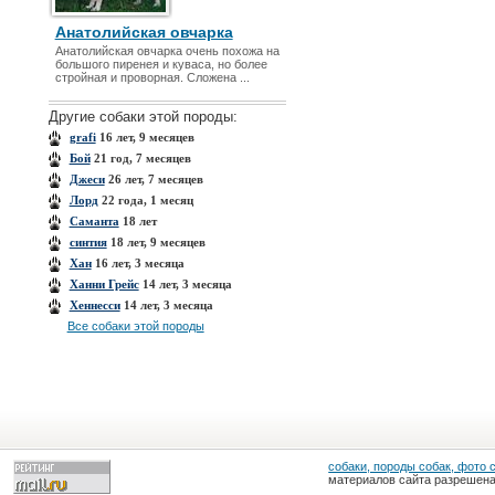
Анатолийская овчарка
Анатолийская овчарка очень похожа на
большого пиренея и куваса, но более
стройная и проворная. Сложена ...
Другие собаки этой породы:
grafi
16 лет, 9 месяцев
Бой
21 год, 7 месяцев
Джеси
26 лет, 7 месяцев
Лорд
22 года, 1 месяц
Саманта
18 лет
синтия
18 лет, 9 месяцев
Хан
16 лет, 3 месяца
Ханни Грейс
14 лет, 3 месяца
Хеннесси
14 лет, 3 месяца
Все собаки этой породы
собаки, породы собак, фото 
материалов сайта разрешена