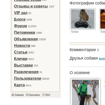
243
Фотографии соб
Отзывы и советы
1367
VIP зал
55
Блоги
3696
Форум
212354
Туман
Тум
Питомники
1888
Объявления
23509
Новости
888
Комментарии
0
Статьи
2052
Друзья собаки
все
Клички
9913
Выставки
253
Развлечения
О хозяине
31
Пользователи
58644
Карта
бета
Главная
Контакты
FAQ