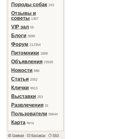
Породы собак
243
Отзывы и
советы
1367
VIP зал
55
Блоги
3696
Форум
212354
Питомники
1888
Объявления
23509
Новости
888
Статьи
2052
Клички
9913
Выставки
253
Развлечения
31
Пользователи
58644
Карта
бета
Главная
Контакты
FAQ