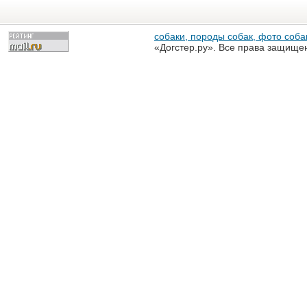
собаки, породы собак, фото собак
«Догстер.ру». Все права защище
разрешена только с письменного
«Догстер.ру»