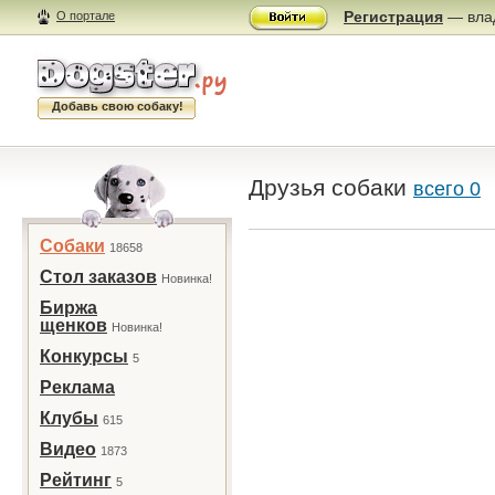
Регистрация
— влад
О портале
Добавь свою собаку!
Друзья собаки
всего 0
Собаки
18658
Стол заказов
Новинка!
Биржа
щенков
Новинка!
Конкурсы
5
Реклама
Клубы
615
Видео
1873
Рейтинг
5