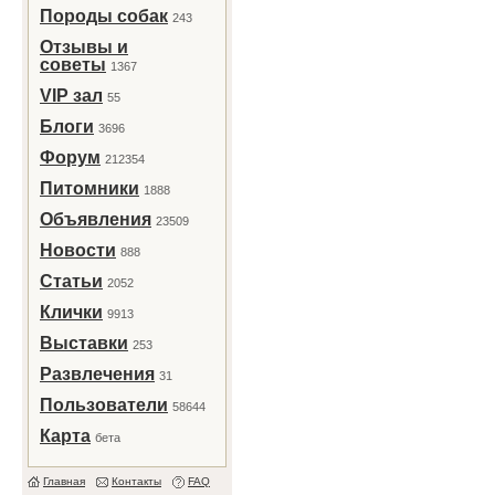
Породы собак
243
Отзывы и
советы
1367
VIP зал
55
Блоги
3696
Форум
212354
Питомники
1888
Объявления
23509
Новости
888
Статьи
2052
Клички
9913
Выставки
253
Развлечения
31
Пользователи
58644
Карта
бета
Главная
Контакты
FAQ