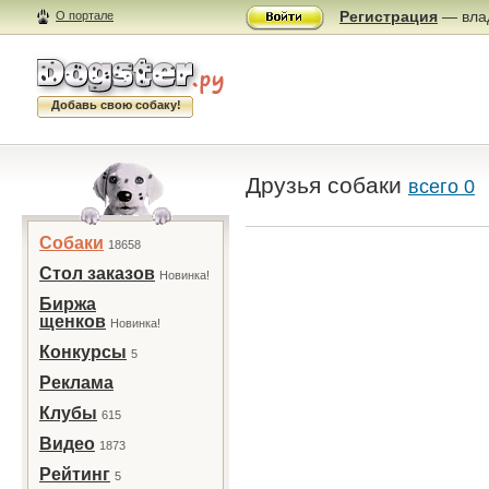
Регистрация
— влад
О портале
Добавь свою собаку!
Друзья собаки
всего 0
Собаки
18658
Стол заказов
Новинка!
Биржа
щенков
Новинка!
Конкурсы
5
Реклама
Клубы
615
Видео
1873
Рейтинг
5