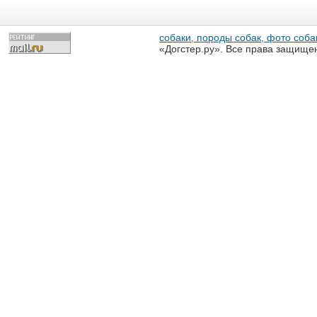
собаки, породы собак, фото собак
«Догстер.ру». Все права защище
разрешена только с письменного
«Догстер.ру»