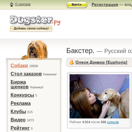
Регистрация
— влад
О портале
Добавь свою собаку!
Бакстер.
— Русский о
Олеся Дэнвер [Euphoria]
Собаки
18658
Стол заказов
Новинка!
Биржа
щенков
Новинка!
Конкурсы
5
Реклама
Клубы
615
Видео
1873
Рейтинг
4.914
после
566
голосов
Рейтинг
5