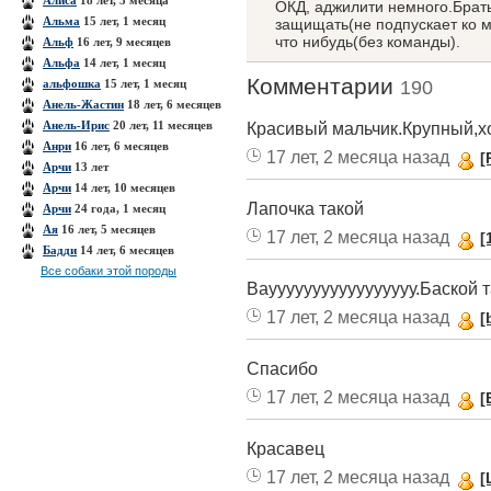
Алиса
18 лет, 3 месяца
ОКД, аджилити немного.Брать
Альма
15 лет, 1 месяц
защищать(не подпускает ко мн
что нибудь(без команды).
Альф
16 лет, 9 месяцев
Альфа
14 лет, 1 месяц
Комментарии
альфошка
15 лет, 1 месяц
190
Анель-Жастин
18 лет, 6 месяцев
Анель-Ирис
20 лет, 11 месяцев
Красивый мальчик.Крупный,х
Анри
16 лет, 6 месяцев
17 лет, 2 месяца назад
[
Арчи
13 лет
Арчи
14 лет, 10 месяцев
Лапочка такой
Арчи
24 года, 1 месяц
Ая
16 лет, 5 месяцев
17 лет, 2 месяца назад
[
Бадди
14 лет, 6 месяцев
Все собаки этой породы
Ваууууууууууууууууу.Баской та
17 лет, 2 месяца назад
[
Спасибо
17 лет, 2 месяца назад
[
Красавец
17 лет, 2 месяца назад
[