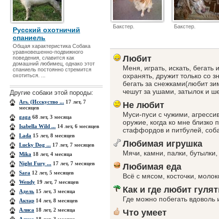
Бакстер.
Бакстер.
Русский охотничий
спаниель
Общая характеристика Собака
уравновешенно-подвижного
Любит
поведения, славится как
домашний любимец, однако этот
Меня, играть, искать, бегать 
спаниель постоянно стремится
охранять, дружит только со 
охотиться. ...
бегать за снежками(любит зим
чешут за ушами, затылок и ш
Другие собаки этой породы:
Ars. (Исскуство ...
17 лет, 7
Не любит
месяцев
Муси-пуси с чужими, агресси
gaga
68 лет, 3 месяца
оружие, когда ко мне близко 
Isabella Wild ...
14 лет, 6 месяцев
стаффордов и питбулей, соба
Lada
15 лет, 8 месяцев
Любимая игрушка
Lucky Dog ...
17 лет, 7 месяцев
Мячи, камни, палки, бутылки,
Mika
18 лет, 4 месяца
Night Fury ...
17 лет, 7 месяцев
Любимая еда
Sara
12 лет, 5 месяцев
Всё с мясом, косточки, молоко
Wendy
19 лет, 7 месяцев
Как и где любит гулят
Адель
15 лет, 3 месяца
Где можно побегать вдоволь 
Актар
14 лет, 8 месяцев
Алиса
18 лет, 2 месяца
Что умеет