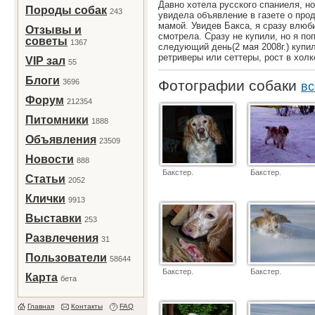
Давно хотела русского спаниеля, н
Породы собак
243
увидела объявление в газете о про
мамой. Увидев Бакса, я сразу влюб
Отзывы и
смотрела. Сразу не купили, но я по
советы
1367
следующий день(2 мая 2008г.) купил
ретриверы или сеттеры, рост в холк
VIP зал
55
Блоги
3696
Фотографии собаки
вс
Форум
212354
Питомники
1888
Объявления
23509
Новости
888
Бакстер.
Бакстер.
Статьи
2052
Клички
9913
Выставки
253
Развлечения
31
Пользователи
58644
Бакстер.
Бакстер.
Карта
бета
Главная
Контакты
FAQ