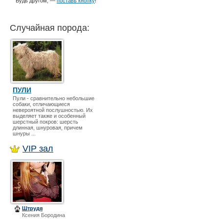
Будь другом, —
поставь кнопку
!
Случайная порода:
ПУЛИ
Пули - сравнительно небольшие
собаки, отличающиеся
невероятной послушностью. Их
выделяет также и особенный
шерстный покров: шерсть
длинная, шнуровая, причем
шнуры ...
VIP зал
Штрудя
Ксения Бородина