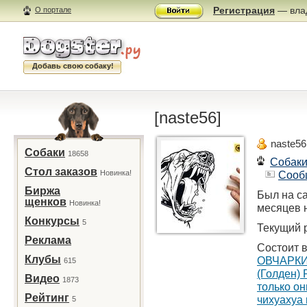
Регистрация
— влад
О портале
Добавь свою собаку!
[naste56]
naste56
Собаки
18658
Собак
Стол заказов
Новинка!
Сооб
Биржа
Был на са
щенков
Новинка!
месяцев 
Конкурсы
5
Текущий р
Реклама
Состоит в
Клубы
ОВЧАРКИ
615
(Голден
Видео
1873
только он
Рейтинг
чихуахуа 
5