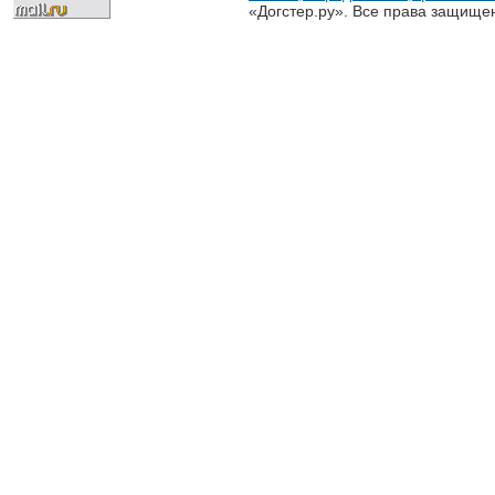
«Догстер.ру». Все права защище
разрешена только с письменного
«Догстер.ру»