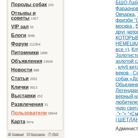
БШО,Лабр
Породы собак
243
Фараонов
Отзывы и
Овчарка
,
советы
1367
фризби 
москва
,
VIP зал
55
друг чело
Блоги
3696
КОТОРЫЕ
НЕМЕЦК
Форум
212354
все =)
,
Кл
Питомники
1888
Золотист
золотой с
Объявления
23509
,
клуб кит
Новости
888
веков - 
Статьи
собак «Д
2052
Объедине
Клички
9913
Легендар
Выставки
верный,н
253
любителе
Развлечения
31
чудо свет
Пользователи
·°•·°•·°•
58644
| ШЕТЛА
Карта
бета
Админист
Главная
Контакты
FAQ