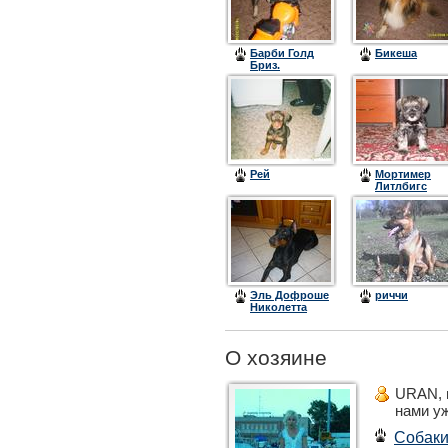
Барби Голд
Бикеша
Бриз.
Рей
Мортимер
Литлбигс
Эль Дофроше
риччи
Николетта
О хозяине
URAN, 
нами у
Собак