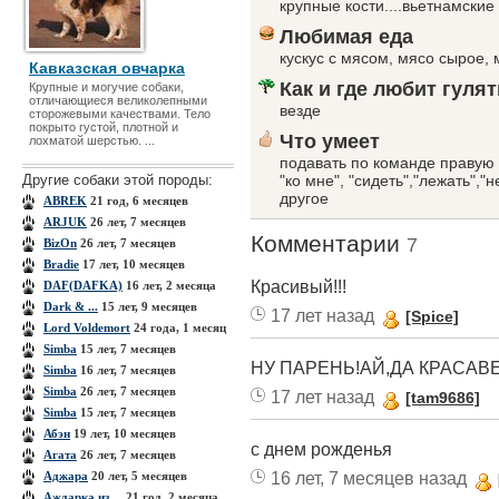
крупные кости....вьетнамские
Любимая еда
кускус с мясом, мясо сырое, 
Кавказская овчарка
Как и где любит гулят
Крупные и могучие собаки,
отличающиеся великолепными
везде
сторожевыми качествами. Тело
покрыто густой, плотной и
Что умеет
лохматой шерстью. ...
подавать по команде правую 
Другие собаки этой породы:
"ко мне", "сидеть","лежать","
другое
ABREK
21 год, 6 месяцев
ARJUK
26 лет, 7 месяцев
Комментарии
7
BizOn
26 лет, 7 месяцев
Bradie
17 лет, 10 месяцев
Красивый!!!
DAF(DAFKA)
16 лет, 2 месяца
Dark & ...
15 лет, 9 месяцев
17 лет назад
[Spice]
Lord Voldemort
24 года, 1 месяц
Simba
15 лет, 7 месяцев
НУ ПАРЕНЬ!АЙ,ДА КРАСАВ
Simba
16 лет, 7 месяцев
Simba
26 лет, 7 месяцев
17 лет назад
[tam9686]
Simba
15 лет, 7 месяцев
Абэн
19 лет, 10 месяцев
с днем рожденья
Агата
26 лет, 7 месяцев
16 лет, 7 месяцев назад
Аджара
20 лет, 5 месяцев
Аждарка из ...
21 год, 2 месяца