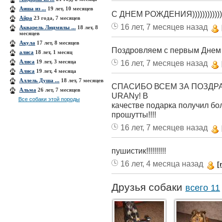
Аиша из ...
19 лет, 10 месяцев
С ДНЕМ РОЖДЕНИЯ)))))))))))))
Айра
23 года, 7 месяцев
16 лет, 7 месяцев назад
Акварель Людмилы ...
18 лет, 8
месяцев
Акула
17 лет, 8 месяцев
Поздровляем с первым Днем
алиса
18 лет, 1 месяц
Алиса
19 лет, 3 месяца
16 лет, 7 месяцев назад
Алиса
19 лет, 4 месяца
Аллель Душа ...
18 лет, 7 месяцев
СПАСИБО ВСЕМ ЗА ПОЗДРАВ
Альма
26 лет, 7 месяцев
URANу! В
Все собаки этой породы
качестве подарка получил бо
прошутты!!!!
16 лет, 7 месяцев назад
пушистик!!!!!!!!!!
16 лет, 4 месяца назад
[
Друзья собаки
всего 11