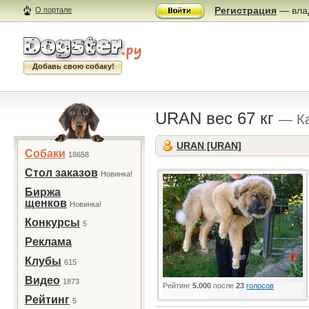
Регистрация
— влад
О портале
Добавь свою собаку!
URAN вес 67 кг
— Ка
URAN [URAN]
Собаки
18658
Стол заказов
Новинка!
Биржа
щенков
Новинка!
Конкурсы
5
Реклама
Клубы
615
Видео
1873
Рейтинг
5.000
после
23
голосов
Рейтинг
5