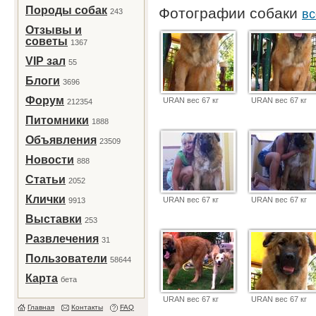
Породы собак
Фотографии собаки
243
вс
Отзывы и
советы
1367
VIP зал
55
Блоги
3696
Форум
URAN вес 67 кг
URAN вес 67 кг
212354
Питомники
1888
Объявления
23509
Новости
888
Статьи
2052
Клички
URAN вес 67 кг
URAN вес 67 кг
9913
Выставки
253
Развлечения
31
Пользователи
58644
Карта
бета
URAN вес 67 кг
URAN вес 67 кг
Главная
Контакты
FAQ