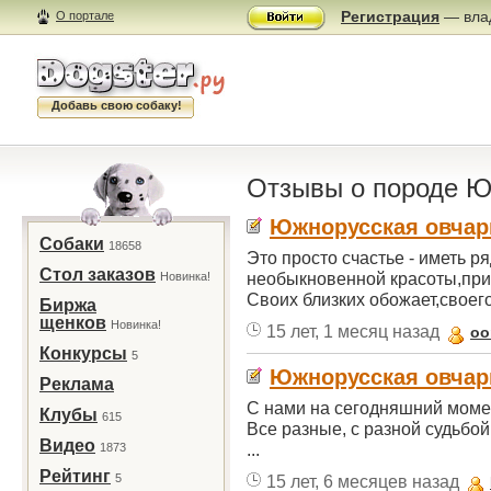
Регистрация
— влад
О портале
Добавь свою собаку!
Отзывы о породе Ю
Южнорусская овчар
Собаки
18658
Это просто счастье - иметь р
Стол заказов
необыкновенной красоты,при
Новинка!
Своих близких обожает,своего
Биржа
щенков
Новинка!
15 лет, 1 месяц назад
oo
Конкурсы
5
Южнорусская овчар
Реклама
С нами на сегодняшний момен
Клубы
615
Все разные, с разной судьбо
Видео
...
1873
Рейтинг
5
15 лет, 6 месяцев назад