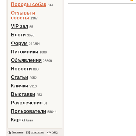
Породы собак
243
Отзывы и
советы
1367
VIP зал
55
Блоги
3696
Форум
212354
Питомники
1888
Объявления
23509
Новости
888
Статьи
2052
Клички
9913
Выставки
253
Развлечения
31
Пользователи
58644
Карта
бета
Главная
Контакты
FAQ