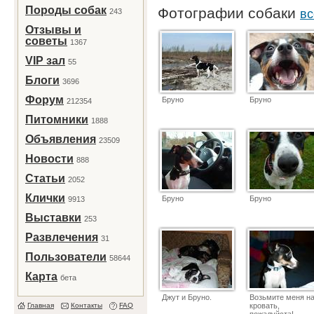
Породы собак
Фотографии собаки
243
вс
Отзывы и
советы
1367
VIP зал
55
Блоги
3696
Форум
Бруно
Бруно
212354
Питомники
1888
Объявления
23509
Новости
888
Статьи
2052
Клички
Бруно
Бруно
9913
Выставки
253
Развлечения
31
Пользователи
58644
Карта
бета
Джут и Бруно.
Возьмите меня н
Главная
Контакты
FAQ
кровать,