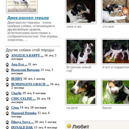
Джек-рассел терьер
Джек-рассел-терьеры - очень
храбрые собаки, отличающиеся
зева-а-аю
это моё
дружелюбным нравом,
атлетическими качествами и
сообразительностью. Они игривы,
энергичны, ...
Другие собаки этой породы:
ANGELICA HAPPY ...
16 лет, 5
месяцев
Asta Eva ...
11 лет
Встречаю новый
А вот и подарочки
Braperemi Buggame
21 год, 5
год!
месяцев
BUDDY
18 лет, 1 месяц
BUMSINGENS GRACIE ...
16 лет,
2 месяца
Charlie
19 лет, 4 месяца
CHIC CELINE ...
16 лет, 10
месяцев
Cёма
14 лет, 10 месяцев
на даче
Бруно
Diamond Detimba
15 лет, 4
месяца
Dikaya Staya ...
20 лет, 1 месяц
Любит
DONALD DAK
15 лет, 4 месяца