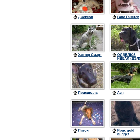
Джексон
Ганс Ганстер
Хантер Смарт
ОЛДБЛЮЗ
ИДЕАЛ (ДЭЛ
Присцилла
Ася
Питон
Ирис gold
nugget