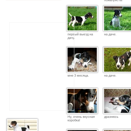
пожалуйста!
первый выезд на
на даче.
дачу.
мне 3 месяца.
на даче.
Ну, очень вкусная
дразнюсь
коробка!