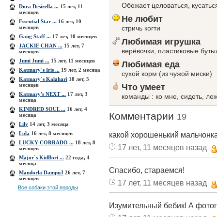
Обожает целоваться, кусаться
Dora Desirella ...
15 лет, 11
месяцев
Не любит
Essential Star ...
16 лет, 10
месяцев
стричь когти
Gang Staff ...
17 лет, 10 месяцев
Любимая игрушка
JACKIE CHAN ...
15 лет, 7
верёвочки, пластиковые буты
месяцев
Jumi Jumi ...
15 лет, 11 месяцев
Любимая еда
Katmary`s Iris ...
19 лет, 2 месяца
сухой корм (из чужой миски)
Katmary`s Kalahari
18 лет, 5
месяцев
Что умеет
Katmary's NEXT ...
17 лет, 3
команды : ко мне, сидеть, ле
месяца
KINDRED SOUL ...
16 лет, 4
Комментарии
месяца
19
Lily
14 лет, 3 месяца
Lola
16 лет, 8 месяцев
какой хорошенький мальчонка
LUCKY CORRADO ...
18 лет, 8
17 лет, 11 месяцев назад
месяцев
Major`s KidBori ...
22 года, 4
месяца
Спасибо, стараемся!
Mandorla DampuJ
26 лет, 7
месяцев
17 лет, 11 месяцев назад
Все собаки этой породы
Изумительный бебик! А фотогра