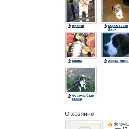
Франки
Кэрол Тикки
Джон
Кнопа
Аника (Нюра
Фортуна Стар
(Хлоя)
О хозяине
densya
уже
17 