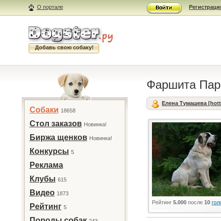
О портале
Регистраци
Добавь свою собаку!
Фаршита Пар
Елена Тумашева [hott
Собаки
18658
Стол заказов
Новинка!
Биржа щенков
Новинка!
Конкурсы
5
Реклама
Клубы
615
Видео
1873
Рейтинг
5.000
после
10
гол
Рейтинг
5
Породы собак