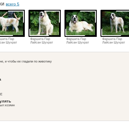
аки
всего 5
шита Пар
Фаршита Пар
Фаршита Пар
Фаршита Пар
сан Шухрат
Лайсан Шухрат
Лайсан Шухрат
Лайсан Шухрат
не, и чтобы ее гладили по животику
а
ШЕ
гулять
был хозяин