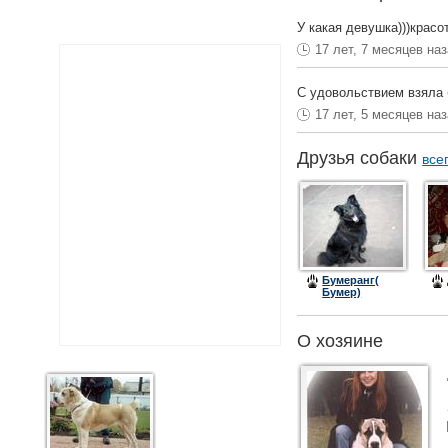
У какая девушка)))красо
17 лет, 7 месяцев на
С удовольствием взяла 
17 лет, 5 месяцев на
Друзья собаки
все
Бумеранг(
Бумер)
О хозяине