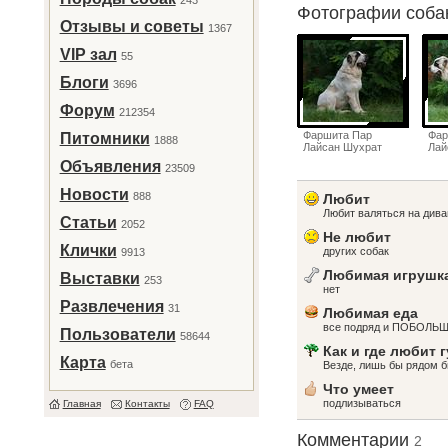
243
Фотографии соб
Отзывы и советы
1367
VIP зал
55
Блоги
3696
Форум
212354
Фаршита Пар
Фар
Питомники
1888
Лайсан Шухрат
Лай
Объявления
23509
Новости
888
Любит
Любит валяться на дива
Статьи
2052
Не любит
Клички
других собак
9913
Любимая игрушк
Выставки
253
нет
Развлечения
31
Любимая еда
все подряд и ПОБОЛЬ
Пользователи
58644
Как и где любит 
Карта
бета
Везде, лишь бы рядом 
Что умеет
подлизываться
Главная
Контакты
FAQ
Комментарии
2