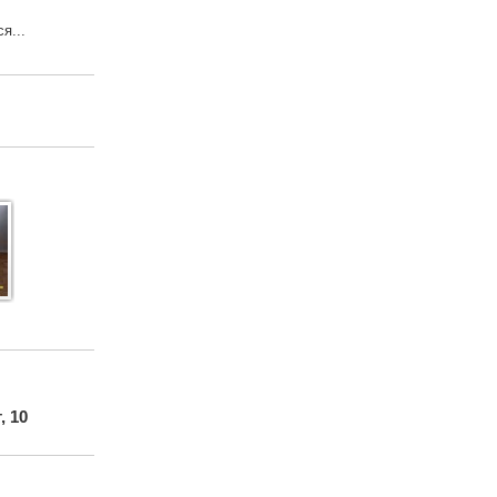
я...
, 10