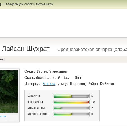
я
— владельцам собак и питомникам
 Лайсан Шухрат
— Среднеазиатская овчарка (алаба
es]
Сука
, 19 лет, 9 месяцев
Окрас бело-палевый. Вес — 65 кг.
Из города
Москва
, улица: Широкая, Район: Кубинка
Энергия
5
Интеллект
10
Дружелюбие
2
Любовь к игре
5
осов