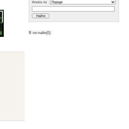
Искать по
В он-лайн(0):