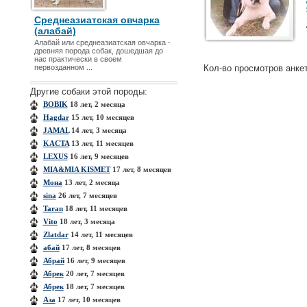
Среднеазиатская овчарка
(алабай)
Алабай или среднеазиатская овчарка -
древняя порода coбак, дошедшая до
нас практически в своем
первозданном ...
Кол-во просмотров анке
Другие собаки этой породы:
BOBIK
18 лет, 2 месяца
Hagdar
15 лет, 10 месяцев
JAMAL
14 лет, 3 месяца
KACTA
13 лет, 11 месяцев
LEXUS
16 лет, 9 месяцев
MIA&MIA KISMET
17 лет, 8 месяцев
Mона
13 лет, 2 месяца
sina
26 лет, 7 месяцев
Taran
18 лет, 11 месяцев
Vito
18 лет, 3 месяца
Zlatdar
14 лет, 11 месяцев
абай
17 лет, 8 месяцев
Абрай
16 лет, 9 месяцев
Абрек
20 лет, 7 месяцев
Абрек
18 лет, 7 месяцев
Аза
17 лет, 10 месяцев