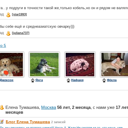
та...у подруги в точности такой же,только кобель,но он и рядом не валялс
зад
[star1993]
бы себе ещё и среднеазиатскую овчарку)))
зад
[juliana737]
го 5
Джексон
Янга
Нафаня
Фёкла
Елена Тумашева,
Москва
56 лет, 2 месяца
, с нами уже
17 лет
месяцев
Блог Елена Тумашева
2 записей
Да, мы решились на второго щенка!!! Часть II. Жади Не смотря на то, что наша, уже