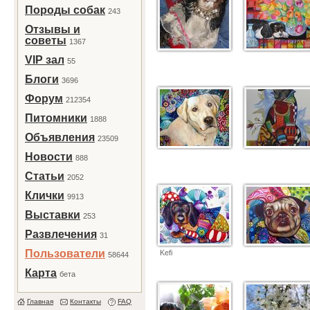
Породы собак
243
Отзывы и
советы
1367
VIP зал
55
Блоги
3696
Форум
212354
Питомники
1888
Объявления
23509
Новости
888
Статьи
2052
Клички
9913
Выставки
253
Развлечения
31
Пользователи
Kefi
58644
Карта
бета
Главная
Контакты
FAQ