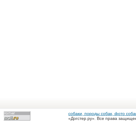
собаки, породы собак, фото собак
«Догстер.ру». Все права защище
разрешена только с письменного
«Догстер.ру»