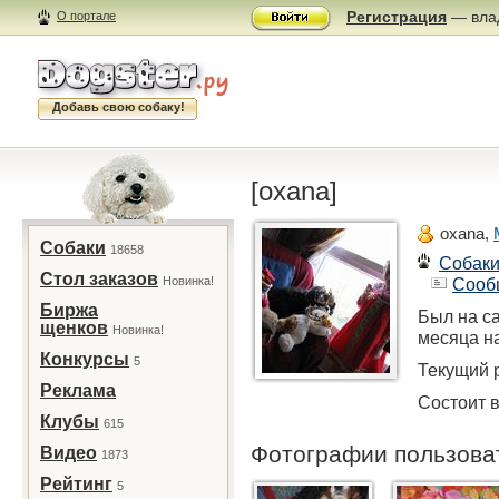
Регистрация
— влад
О портале
Добавь свою собаку!
[oxana]
oxana,
Собаки
18658
Собак
Стол заказов
Новинка!
Сооб
Биржа
Был на са
щенков
Новинка!
месяца н
Конкурсы
5
Текущий р
Реклама
Состоит в
Клубы
615
Фотографии пользов
Видео
1873
Рейтинг
5