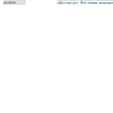
«Догстер.ру». Все права защище
разрешена только с письменного
«Догстер.ру»