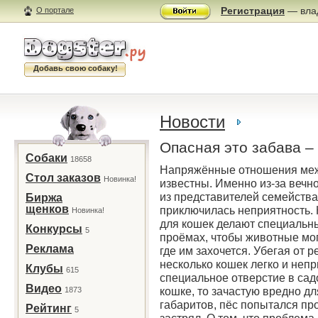
Регистрация
— влад
О портале
Добавь свою собаку!
Новости
Опасная это забава –
Собаки
18658
Напряжённые отношения меж
Стол заказов
Новинка!
известны. Именно из-за вечн
из представителей семейств
Биржа
щенков
приключилась неприятность. К
Новинка!
для кошек делают специальн
Конкурсы
5
проёмах, чтобы животные мог
Реклама
где им захочется. Убегая от 
несколько кошек легко и не
Клубы
615
специальное отверстие в сад
Видео
кошке, то зачастую вредно дл
1873
габаритов, пёс попытался пр
Рейтинг
5