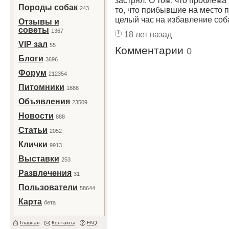
застрял. О том, что проблема
Породы собак
243
то, что прибывшие на место
целый час на избавление соба
Отзывы и
советы
1367
18 лет назад
VIP зал
55
Комментарии
0
Блоги
3696
Форум
212354
Питомники
1888
Объявления
23509
Новости
888
Статьи
2052
Клички
9913
Выставки
253
Развлечения
31
Пользователи
58644
Карта
бета
Главная
Контакты
FAQ