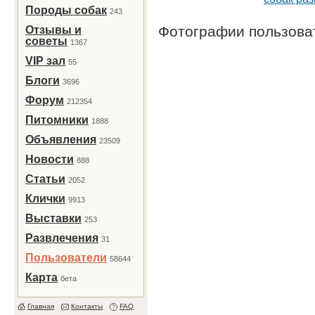
Породы собак
243
Фотографии пользов
Отзывы и
советы
1367
VIP зал
55
Блоги
3696
Форум
212354
Питомники
1888
Объявления
23509
Новости
888
Статьи
2052
Клички
9913
Выставки
253
Развлечения
31
Пользователи
58644
Карта
бета
Главная
Контакты
FAQ