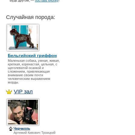
Будь другом, —
поставь кнопку
!
Случайная порода:
Бельгийский гриффон
Маленькая собака, умная, живая,
крепкая, коренастая, цельная, с
щеголеватой осанкой и
сложением, привлекающая
внимание своим почти
человеческим выражением
морды.
VIP зал
Черчилль
Артемий Кивович Троицкий