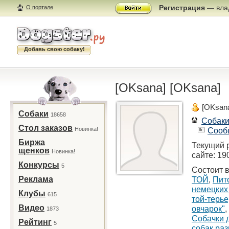
Регистрация
— влад
О портале
Добавь свою собаку!
[OKsana] [OKsana]
[OKsana
Собаки
18658
Собак
Стол заказов
Новинка!
Сооб
Биржа
Текущий 
щенков
Новинка!
сайте: 19
Конкурсы
5
Состоит в
Реклама
ТОЙ
,
Пито
немецких
Клубы
615
той-терье
Видео
овчарок"
,
1873
Собачки 
Рейтинг
5
собак раз