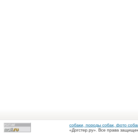
собаки, породы собак, фото собак
«Догстер.ру». Все права защище
разрешена только с письменного