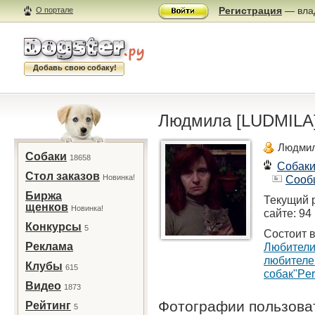
Регистрация
— влад
О портале
Добавь свою собаку!
Людмила [LUDMILA
Людмил
Собаки
18658
Собак
Стол заказов
Новинка!
Сооб
Биржа
Текущий 
щенков
Новинка!
сайте: 94
Конкурсы
5
Состоит в
Реклама
Любители
любителе
Клубы
615
собак"Per
Видео
1873
Фотографии пользов
Рейтинг
5