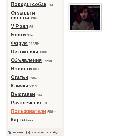
Породы собак
243
Отзывы и
советы
1367
VIP зал
55
Блоги
3696
Форум
212354
Питомники
1888
Объявления
23509
Новости
888
Статьи
2053
Клички
9913
Выставки
253
Развлечения
31
Пользователи
58644
Карта
бета
Главная
Контакты
FAQ