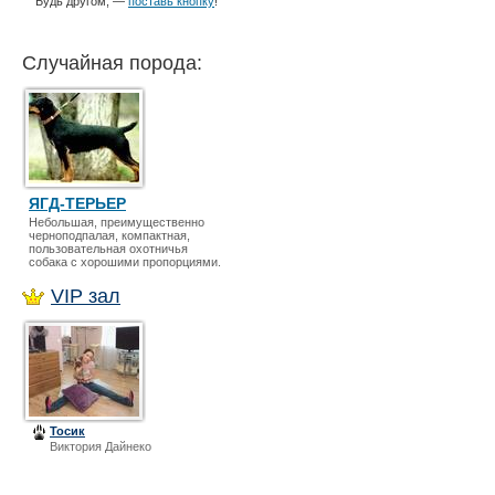
Будь другом, —
поставь кнопку
!
Случайная порода:
ЯГД-ТЕРЬЕР
Небольшая, преимущественно
черноподпалая, компактная,
пользовательная охотничья
собака с хорошими пропорциями.
VIP зал
Тосик
Виктория Дайнеко