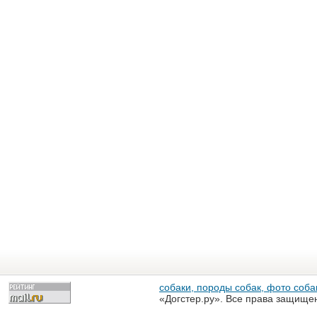
собаки, породы собак, фото собак
«Догстер.ру». Все права защище
разрешена только с письменного