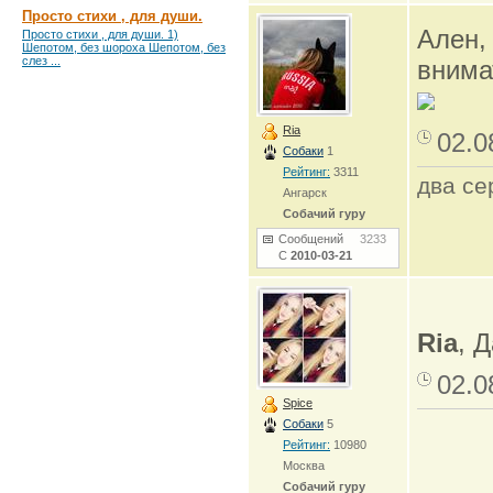
Просто стихи , для души.
Ален,
Просто стихи , для души. 1)
Шепотом, без шороха Шепотом, без
слез ...
внима
Ria
02.0
Собаки
1
Рейтинг:
3311
два се
Ангарск
Собачий гуру
Сообщений
3233
С
2010-03-21
Ria
, 
02.0
Spice
Собаки
5
Рейтинг:
10980
Москва
Собачий гуру