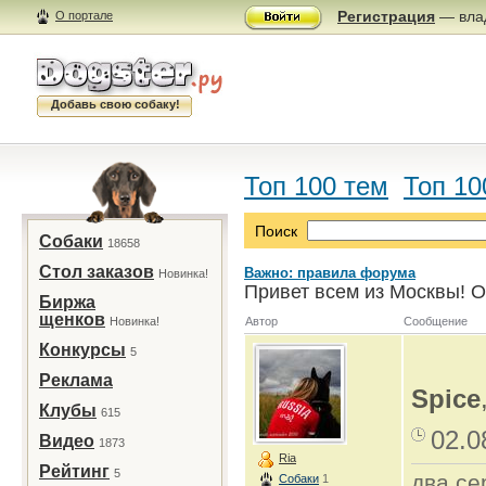
Регистрация
— влад
О портале
Добавь свою собаку!
Топ 100 тем
Топ 10
Поиск
Собаки
18658
Стол заказов
Важно: правила форума
Новинка!
Привет всем из Москвы! О
Биржа
щенков
Новинка!
Автор
Сообщение
Конкурсы
5
Реклама
Spice
Клубы
615
02.0
Видео
1873
Ria
Рейтинг
5
два се
Собаки
1