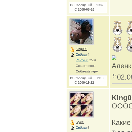
Сообщений
9387
С
2008-08-26
King009
Собаки
4
Рейтинг:
2504
Аленк
Севастополь
Собачий гуру
02.0
Сообщений
1918
С
2009-11-22
King0
OOO
Каки
Spice
Собаки
5