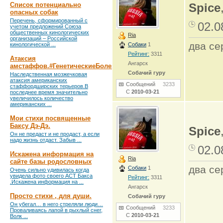
Список потенциально
Spice
опасных собак
Перечень, сформированный с
02.0
учетом предложений Союза
общественных кинологических
Ria
организаций – Российской
два се
кинологической ...
Собаки
1
Рейтинг:
3311
Атаксия
Ангарск
амстаффов.#ГенетическиеБолезни
Собачий гуру
Наследственная мозжечковая
атаксия американских
Сообщений
3233
стаффордширских терьеров.В
С
2010-03-21
последнее время значительно
увеличилось количество
американских ...
Мои стихи посвященные
Баксу Дэ-Дэ.
Spice
Он не предаст и не продаст, а если
надо жизнь отдаст. Забыв ...
02.0
Искажена информация на
Ria
сайте базы родословных
два се
Собаки
1
Очень сильно удивилась когда
увидела фото своего АСТ Бакса
Рейтинг:
3311
.Искажена информация на ...
Ангарск
Просто стихи , для души.
Собачий гуру
Он убегал… в него стреляли люди…
Сообщений
3233
Проваливаясь лапой в рыхлый снег,
С
2010-03-21
Волк ...