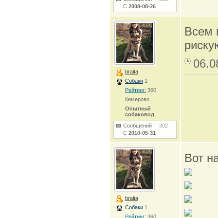
С
2008-08-26
Всем 
рискую
06.0
braita
Собаки
1
Рейтинг:
360
Кемерово
Опытный
собаковод
Сообщений
302
С
2010-05-31
Вот н
braita
Собаки
1
Рейтинг:
360