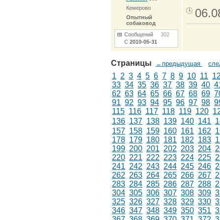
Кемерово
06.0
Опытный
собаковод
Сообщений
302
С
2010-05-31
Страницы
←предыдущая
сл
1
2
3
4
5
6
7
8
9
10
11
1
33
34
35
36
37
38
39
40
4
62
63
64
65
66
67
68
69
7
91
92
93
94
95
96
97
98
9
115
116
117
118
119
120
1
136
137
138
139
140
141
1
157
158
159
160
161
162
1
178
179
180
181
182
183
1
199
200
201
202
203
204
2
220
221
222
223
224
225
2
241
242
243
244
245
246
2
262
263
264
265
266
267
2
283
284
285
286
287
288
2
304
305
306
307
308
309
3
325
326
327
328
329
330
3
346
347
348
349
350
351
3
367
368
369
370
371
372
3