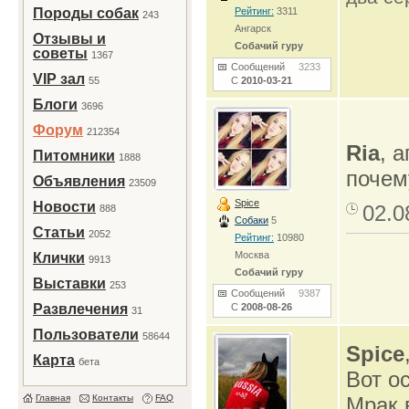
Породы собак
Рейтинг:
3311
243
Ангарск
Отзывы и
Собачий гуру
советы
1367
Сообщений
3233
VIP зал
55
С
2010-03-21
Блоги
3696
Форум
212354
Ria
, а
Питомники
1888
почем
Объявления
23509
Spice
Новости
02.0
888
Собаки
5
Статьи
2052
Рейтинг:
10980
Москва
Клички
9913
Собачий гуру
Выставки
253
Сообщений
9387
Развлечения
С
2008-08-26
31
Пользователи
58644
Spice
Карта
бета
Вот о
Главная
Контакты
FAQ
Мрак 