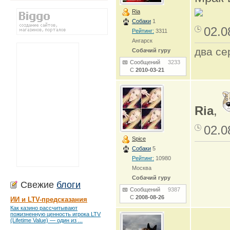
Ria
Собаки
1
02.0
Рейтинг:
3311
Ангарск
два се
Собачий гуру
Сообщений
3233
С
2010-03-21
Ria
,
02.0
Spice
Собаки
5
Рейтинг:
10980
Москва
Собачий гуру
Свежие
блоги
Сообщений
9387
С
2008-08-26
ИИ и LTV-предсказания
Как казино рассчитывают
пожизненную ценность игрока LTV
(Lifetime Value) — один из ...