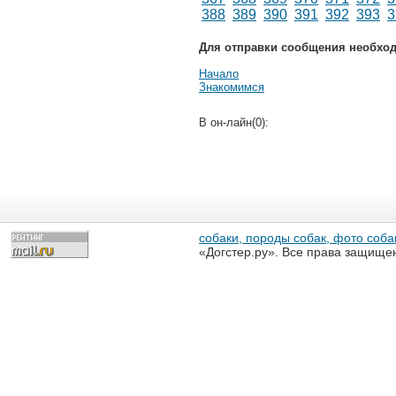
388
389
390
391
392
393
3
Для отправки сообщения необхо
Начало
Знакомимся
В он-лайн(0):
собаки, породы собак, фото собак
«Догстер.ру». Все права защище
разрешена только с письменного
«Догстер.ру»