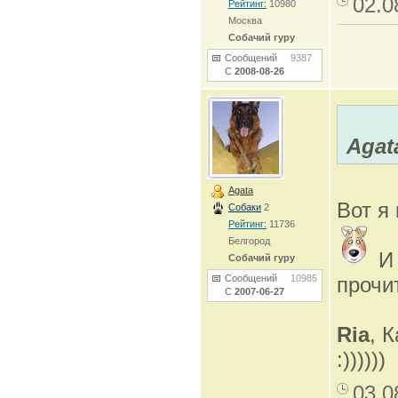
02.0
Рейтинг:
10980
Москва
Собачий гуру
Сообщений
9387
С
2008-08-26
Agat
Agata
Вот я
Собаки
2
Рейтинг:
11736
Белгород
И 
Собачий гуру
Сообщений
10985
прочит
С
2007-06-27
Ria
, 
:))))))
03.0