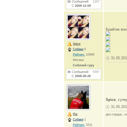
Сообщений
1267
С
2009-12-09
Брайтик во
Spice
Собаки
5
Рейтинг:
10980
31.05.201
Москва
Собачий гуру
Сообщений
9387
С
2008-08-26
Spice
, супе
31.05.201
Ria
два сердца...н
Собаки
1
Рейтинг:
3311