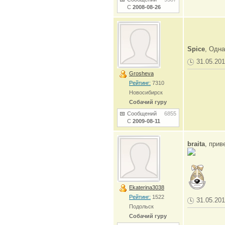
С
2008-08-26
Spice
, Одн
31.05.201
Grosheva
Рейтинг:
7310
Новосибирск
Собачий гуру
Сообщений
6855
С
2009-08-11
braita
, прив
Ekaterina3038
Рейтинг:
1522
31.05.201
Подольск
Собачий гуру