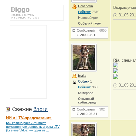
Grosheva
Возращени
Рейтинг:
7310
31.05.201
Новосибирск
Собачий гуру
Сообщений
6855
С
2009-08-11
Ria
, специа
braita
Собаки
1
31.05.201
Рейтинг:
360
Кемерово
Опытный
собаковод
Свежие
блоги
Сообщений
302
С
2010-05-31
ИИ и LTV-предсказания
Как казино рассчитывают
пожизненную ценность игрока LTV
(Lifetime Value) — один из ...