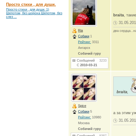
Просто стихи , для души.
Просто стихи , для души. 1)
Шепотом, без шороха Шепотом, без
braita
, таки
слез ...
31.05.201
Ria
два сердца...н
Собаки
1
Рейтинг:
3311
Ангарск
Собачий гуру
Сообщений
3233
С
2010-03-21
braita
,
Spice
Собаки
5
а за этим 
Рейтинг:
10980
31.05.201
Москва
Собачий гуру
Сообщений
9387