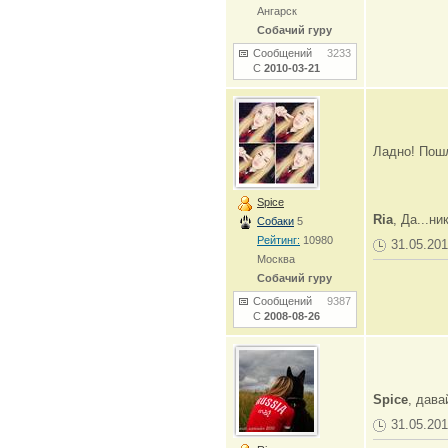
Ангарск
Собачий гуру
Сообщений
3233
С
2010-03-21
Ладно! Пошл
Spice
Ria
, Да...ни
Собаки
5
Рейтинг:
10980
31.05.201
Москва
Собачий гуру
Сообщений
9387
С
2008-08-26
Spice
, дав
31.05.201