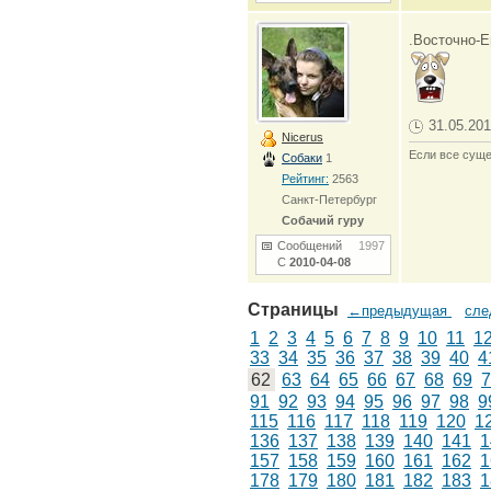
.Восточно-Е
31.05.201
Nicerus
Если все суще
Собаки
1
Рейтинг:
2563
Санкт-Петербург
Собачий гуру
Сообщений
1997
С
2010-04-08
Страницы
←предыдущая
сл
1
2
3
4
5
6
7
8
9
10
11
1
33
34
35
36
37
38
39
40
4
62
63
64
65
66
67
68
69
7
91
92
93
94
95
96
97
98
9
115
116
117
118
119
120
1
136
137
138
139
140
141
1
157
158
159
160
161
162
1
178
179
180
181
182
183
1