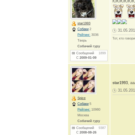
ЮЮЮЮЮЮЮ
star1993
Собаки
2
31.05.201
Рейтинг:
3036
Тот, кто говор
Тверь
Собачий гуру
Сообщений
1899
С
2009-01-09
star1993
, а
31.05.201
Spice
Собаки
5
Рейтинг:
10980
Москва
Собачий гуру
Сообщений
9387
С
2008-08-26