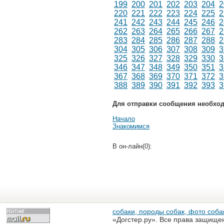
199
200
201
202
203
204
2
220
221
222
223
224
225
2
241
242
243
244
245
246
2
262
263
264
265
266
267
2
283
284
285
286
287
288
2
304
305
306
307
308
309
3
325
326
327
328
329
330
3
346
347
348
349
350
351
3
367
368
369
370
371
372
3
388
389
390
391
392
393
3
Для отправки сообщения необхо
Начало
Знакомимся
В он-лайн(0):
собаки, породы собак, фото собак
«Догстер.ру». Все права защище