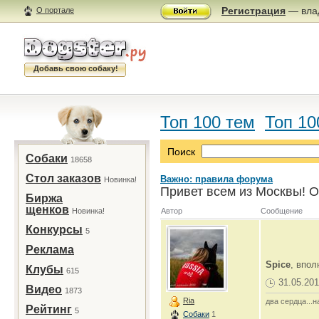
Регистрация
— влад
О портале
Добавь свою собаку!
Топ 100 тем
Топ 10
Поиск
Собаки
18658
Стол заказов
Важно: правила форума
Новинка!
Привет всем из Москвы! О
Биржа
щенков
Новинка!
Автор
Сообщение
Конкурсы
5
Реклама
Spice
, впо
Клубы
615
31.05.201
Видео
1873
Ria
два сердца...н
Рейтинг
5
Собаки
1