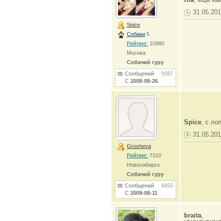
31.05.201
Spice
Собаки
5
Рейтинг:
10980
Москва
Собачий гуру
Сообщений
9387
С
2008-08-26
Spice
, с ло
31.05.201
Grosheva
Рейтинг:
7310
Новосибирск
Собачий гуру
Сообщений
6855
С
2009-08-11
braita
,