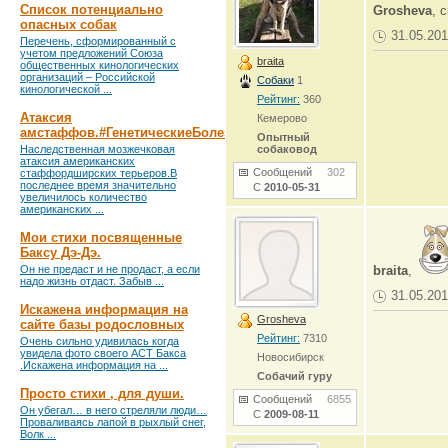
Список потенциально
Grosheva
, 
опасных собак
31.05.201
Перечень, сформированный с
учетом предложений Союза
braita
общественных кинологических
организаций – Российской
Собаки
1
кинологической ...
Рейтинг:
360
Атаксия
Кемерово
амстаффов.#ГенетическиеБолезни
Опытный
Наследственная мозжечковая
собаковод
атаксия американских
Сообщений
302
стаффордширских терьеров.В
последнее время значительно
С
2010-05-31
увеличилось количество
американских ...
Мои стихи посвященные
Баксу Дэ-Дэ.
Он не предаст и не продаст, а если
braita
,
надо жизнь отдаст. Забыв ...
31.05.201
Искажена информация на
Grosheva
сайте базы родословных
Рейтинг:
7310
Очень сильно удивилась когда
увидела фото своего АСТ Бакса
Новосибирск
.Искажена информация на ...
Собачий гуру
Просто стихи , для души.
Сообщений
6855
Он убегал… в него стреляли люди…
С
2009-08-11
Проваливаясь лапой в рыхлый снег,
Волк ...