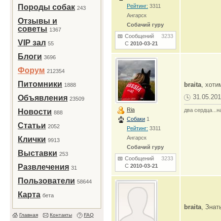
Породы собак
Рейтинг:
3311
243
Ангарск
Отзывы и
Собачий гуру
советы
1367
Сообщений
3233
VIP зал
55
С
2010-03-21
Блоги
3696
Форум
212354
Питомники
braita
, хот
1888
31.05.201
Объявления
23509
Ria
два сердца...н
Новости
888
Собаки
1
Статьи
2052
Рейтинг:
3311
Ангарск
Клички
9913
Собачий гуру
Выставки
253
Сообщений
3233
Развлечения
С
2010-03-21
31
Пользователи
58644
Карта
бета
braita
, Знат
Главная
Контакты
FAQ