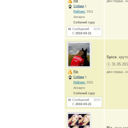
Ria
два сердца...н
Собаки
1
Рейтинг:
3311
Ангарск
Собачий гуру
Сообщений
3233
С
2010-03-21
Spice
, крут
31.05.201
Ria
два сердца...н
Собаки
1
Рейтинг:
3311
Ангарск
Собачий гуру
Сообщений
3233
С
2010-03-21
Ria
, еще ка