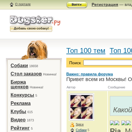
Регистрация
— влад
О портале
Добавь свою собаку!
Топ 100 тем
Топ 10
Поиск
Собаки
18658
Стол заказов
Важно: правила форума
Новинка!
Привет всем из Москвы! О
Биржа
щенков
Новинка!
Автор
Сообщение
Конкурсы
5
Реклама
Како
Клубы
615
Видео
1873
Spice
Рейтинг
5
Ria
, М
Собаки
5