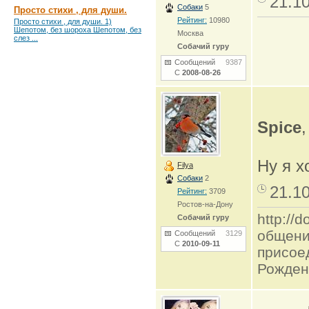
21.1
Собаки
5
Просто стихи , для души.
Рейтинг:
10980
Просто стихи , для души. 1)
Шепотом, без шороха Шепотом, без
Москва
слез ...
Собачий гуру
Сообщений
9387
С
2008-08-26
Spice
Ну я х
Filya
Собаки
2
21.1
Рейтинг:
3709
Ростов-на-Дону
http:/
Собачий гуру
общени
Сообщений
3129
С
2010-09-11
присое
Рожден