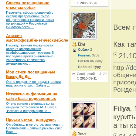
Список потенциально
С
2008-08-26
опасных собак
Перечень, сформированный с
учетом предложений Союза
общественных кинологических
организаций – Российской
Всем 
кинологической ...
Атаксия
амстаффов.#ГенетическиеБолезни
Как т
Filya
Наследственная мозжечковая
атаксия американских
Собаки
2
стаффордширских терьеров.В
21.1
Рейтинг:
3709
последнее время значительно
увеличилось количество
Ростов-на-Дону
американских ...
http:/
Собачий гуру
Мои стихи посвященные
общени
Сообщений
3129
Баксу Дэ-Дэ.
С
2010-09-11
присое
Он не предаст и не продаст, а если
надо жизнь отдаст. Забыв ...
Рожден
Искажена информация на
сайте базы родословных
Очень сильно удивилась когда
Filya
,
увидела фото своего АСТ Бакса
.Искажена информация на ...
курить
Просто стихи , для души.
а ты к
Он убегал… в него стреляли люди…
Проваливаясь лапой в рыхлый снег,
Волк ...
Spice