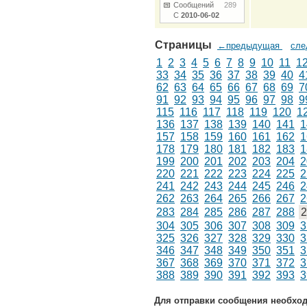
Сообщений
289
С
2010-06-02
Страницы
←предыдущая
сл
1
2
3
4
5
6
7
8
9
10
11
1
33
34
35
36
37
38
39
40
4
62
63
64
65
66
67
68
69
7
91
92
93
94
95
96
97
98
9
115
116
117
118
119
120
1
136
137
138
139
140
141
1
157
158
159
160
161
162
1
178
179
180
181
182
183
1
199
200
201
202
203
204
2
220
221
222
223
224
225
2
241
242
243
244
245
246
2
262
263
264
265
266
267
2
283
284
285
286
287
288
2
304
305
306
307
308
309
3
325
326
327
328
329
330
3
346
347
348
349
350
351
3
367
368
369
370
371
372
3
388
389
390
391
392
393
3
Для отправки сообщения необхо