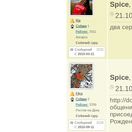
Spice
21.1
Ria
два сер
Собаки
1
Рейтинг:
3311
Ангарск
Собачий гуру
Сообщений
3233
С
2010-03-21
Spice
21.1
Filya
http:/
Собаки
2
Рейтинг:
3709
общени
Ростов-на-Дону
присое
Собачий гуру
Рожден
Сообщений
3129
С
2010-09-11