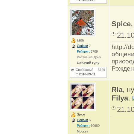
С
2010-03-21
Spice
,
21.1
Filya
http:/
Собаки
2
Рейтинг:
3709
общени
Ростов-на-Дону
присое
Собачий гуру
Рожден
Сообщений
3129
С
2010-09-11
Ria
, н
Filya
,
21.1
Spice
Собаки
5
Рейтинг:
10980
Москва