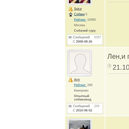
Spice
Собаки
5
Рейтинг:
10980
Москва
Собачий гуру
Сообщений
9387
С
2008-08-26
Лен,и 
21.1
Arm
Рейтинг:
289
Кемерово
Опытный
собаковод
Сообщений
289
С
2010-06-02