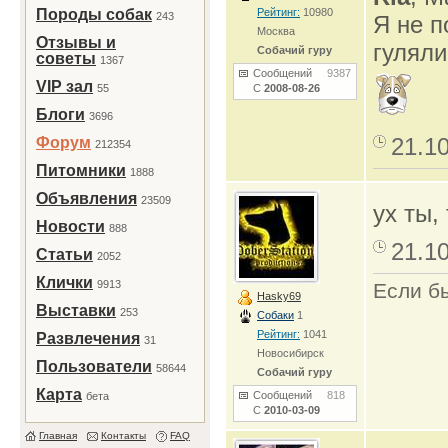
Породы собак
Рейтинг:
10980
243
Я не п
Москва
Отзывы и
гуляли
Собачий гуру
советы
1367
Сообщений
9387
VIP зал
55
С
2008-08-26
Блоги
3696
21.1
Форум
212354
Питомники
1888
Объявления
23509
ух ты,
Новости
888
21.1
Статьи
2052
Клички
9913
Если б
Hasky69
Выставки
253
Собаки
1
Рейтинг:
1041
Развлечения
31
Новосибирск
Пользователи
58644
Собачий гуру
Карта
Сообщений
818
бета
С
2010-03-09
Главная
Контакты
FAQ