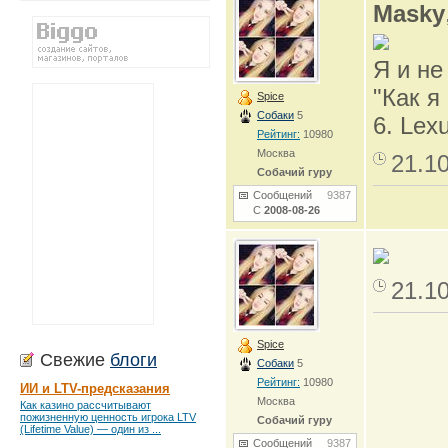
Masky
Я и не
"Как я
Spice
Собаки
5
6. Lex
Рейтинг:
10980
Москва
21.1
Собачий гуру
Сообщений
9387
С
2008-08-26
21.1
Spice
Свежие
блоги
Собаки
5
Рейтинг:
10980
ИИ и LTV-предсказания
Москва
Как казино рассчитывают
пожизненную ценность игрока LTV
Собачий гуру
(Lifetime Value) — один из ...
Сообщений
9387