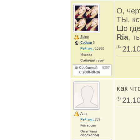
О, чер
ТЫ, к
Шо где
Ria
, т
Spice
Собаки
5
21.1
Рейтинг:
10980
Москва
Собачий гуру
Сообщений
9387
С
2008-08-26
как чт
21.1
Arm
Рейтинг:
289
Кемерово
Опытный
собаковод