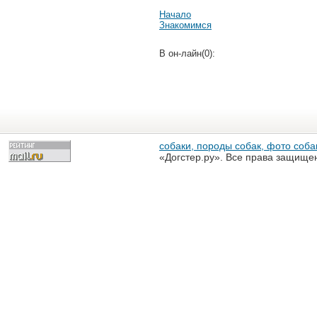
Начало
Знакомимся
В он-лайн(0):
собаки, породы собак, фото собак
«Догстер.ру». Все права защище
разрешена только с письменного
«Догстер.ру»