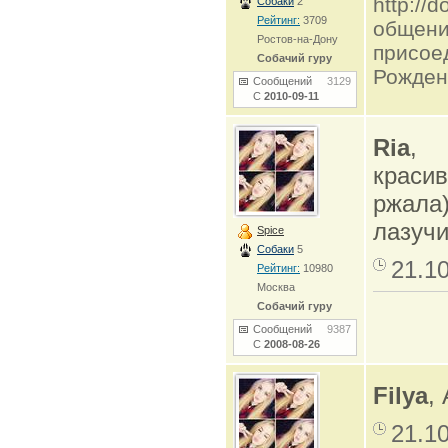
http:/
Собаки
2
Рейтинг:
3709
общени
Ростов-на-Дону
присое
Собачий гуру
Рожден
Сообщений
3129
С
2010-09-11
Ria
,
краси
ржала)
лазучи
Spice
Собаки
5
21.1
Рейтинг:
10980
Москва
Собачий гуру
Сообщений
9387
С
2008-08-26
Filya
,
21.1