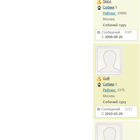
Spice
Собаки
5
Рейтинг:
10980
Москва
Собачий гуру
Сообщений
9387
С
2008-08-26
Gulli
Собаки
2
Рейтинг:
1375
Москва
Собачий гуру
Сообщений
1221
С
2010-03-29