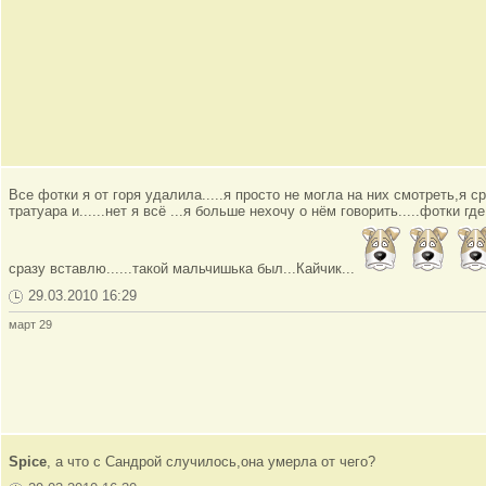
Все фотки я от горя удалила.....я просто не могла на них смотреть,я
тратуара и......нет я всё ...я больше нехочу о нём говорить.....фотки г
сразу вставлю......такой мальчишька был...Кайчик...
29.03.2010 16:29
март 29
Spice
, а что с Сандрой случилось,она умерла от чего?