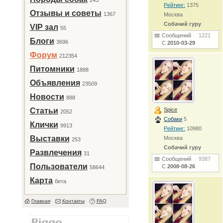
243
Рейтинг:
1375
Отзывы и советы
1367
Москва
Собачий гуру
VIP зал
55
Сообщений
1221
Блоги
3696
С
2010-03-29
Форум
212354
Питомники
1888
Объявления
23509
Новости
888
Статьи
Spice
2052
Собаки
5
Клички
9913
Рейтинг:
10980
Выставки
Москва
253
Собачий гуру
Развлечения
31
Сообщений
9387
Пользователи
С
2008-08-26
58644
Карта
бета
Главная
Контакты
FAQ