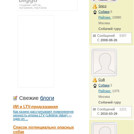
Spice
Собаки
5
Рейтинг:
10980
Москва
Собачий гуру
Сообщений
9387
С
2008-08-26
Gulli
Собаки
2
Рейтинг:
1375
Москва
Свежие
блоги
Собачий гуру
ИИ и LTV-предсказания
Сообщений
1221
Как казино рассчитывают пожизненную
С
2010-03-29
ценность игрока LTV (Lifetime Value) —
один из ...
Список потенциально опасных
собак