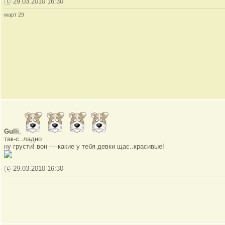
29.03.2010 16:30
март 29
Gulli
,
так-с..ладно
ну грусти! вон —-какие у тебя девки щас..красивые!
29.03.2010 16:30