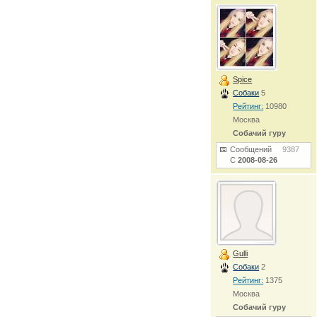
Spice
Собаки
5
Рейтинг:
10980
Москва
Собачий гуру
Сообщений
9387
С
2008-08-26
Gulli
Собаки
2
Рейтинг:
1375
Москва
Собачий гуру