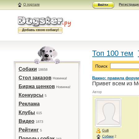
О портале
Регистраци
Добавь свою собаку!
Топ 100 тем
Поиск
Собаки
18658
Стол заказов
Важно: правила форум
Новинка!
Привет всем из М
Биржа щенков
Новинка!
Автор
Конкурсы
5
Реклама
Клубы
615
Видео
1873
Рейтинг
5
Gulli
Собаки
2
Породы собак