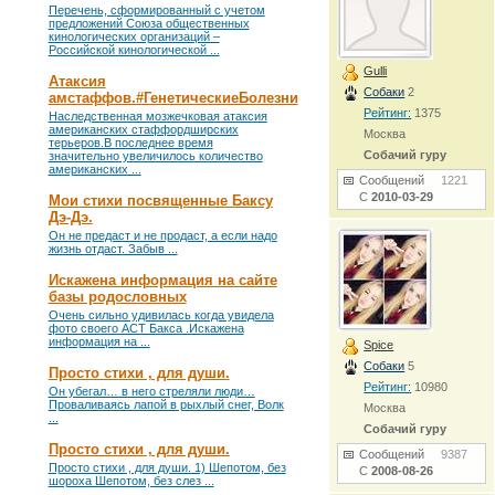
Перечень, сформированный с учетом
предложений Союза общественных
кинологических организаций –
Российской кинологической ...
Gulli
Атаксия
Собаки
2
амстаффов.#ГенетическиеБолезни
Рейтинг:
1375
Наследственная мозжечковая атаксия
американских стаффордширских
Москва
терьеров.В последнее время
Собачий гуру
значительно увеличилось количество
американских ...
Сообщений
1221
С
2010-03-29
Мои стихи посвященные Баксу
Дэ-Дэ.
Он не предаст и не продаст, а если надо
жизнь отдаст. Забыв ...
Искажена информация на сайте
базы родословных
Очень сильно удивилась когда увидела
фото своего АСТ Бакса .Искажена
информация на ...
Spice
Собаки
5
Просто стихи , для души.
Рейтинг:
10980
Он убегал… в него стреляли люди…
Проваливаясь лапой в рыхлый снег, Волк
Москва
...
Собачий гуру
Просто стихи , для души.
Сообщений
9387
Просто стихи , для души. 1) Шепотом, без
С
2008-08-26
шороха Шепотом, без слез ...