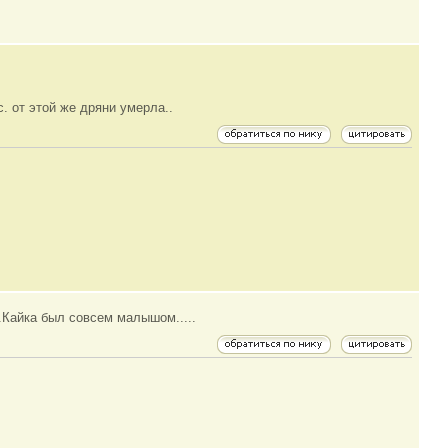
с. от этой же дряни умерла..
.Кайка был совсем малышом.....