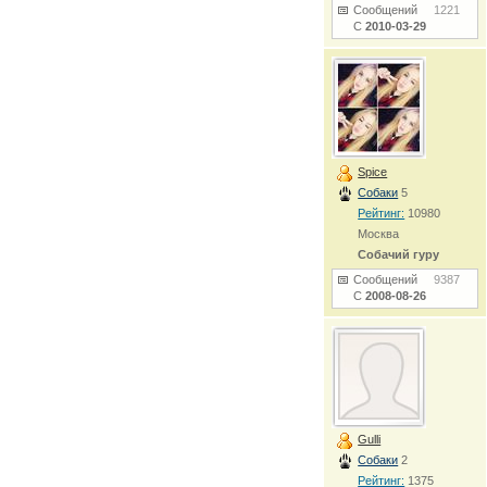
Сообщений
1221
С
2010-03-29
Spice
Собаки
5
Рейтинг:
10980
Москва
Собачий гуру
Сообщений
9387
С
2008-08-26
Gulli
Собаки
2
Рейтинг:
1375