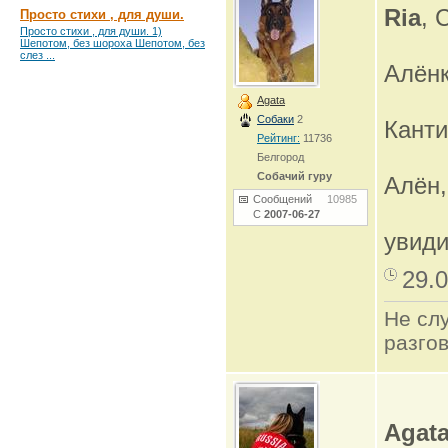
Ria
, 
Просто стихи , для души.
Просто стихи , для души. 1)
Шепотом, без шороха Шепотом, без
слез ...
Алёнк
Agata
Собаки
2
Канти
Рейтинг:
11736
Белгород
Собачий гуру
Алён,
Сообщений
10985
С
2007-06-27
увид
29.0
Не сл
разго
Agat