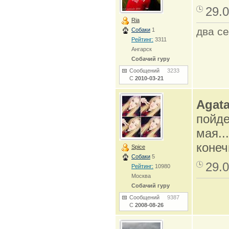
29.0
Ria
два се
Собаки
1
Рейтинг:
3311
Ангарск
Собачий гуру
Сообщений
3233
С
2010-03-21
Agat
пойде
мая...
конеч
Spice
Собаки
5
29.0
Рейтинг:
10980
Москва
Собачий гуру
Сообщений
9387
С
2008-08-26