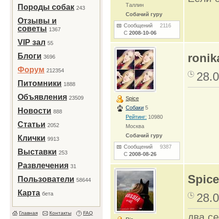
Таллин
Породы собак
243
Собачий гуру
Отзывы и
Сообщений
2116
советы
1367
С
2008-10-06
VIP зал
55
ronik
Блоги
3696
Форум
212354
28.0
Питомники
1888
Объявления
23509
Spice
Собаки
5
Новости
888
Рейтинг:
10980
Статьи
2052
Москва
Собачий гуру
Клички
9913
Сообщений
9387
Выставки
253
С
2008-08-26
Развлечения
31
Spice
Пользователи
58644
Карта
бета
28.0
Главная
Контакты
FAQ
два се