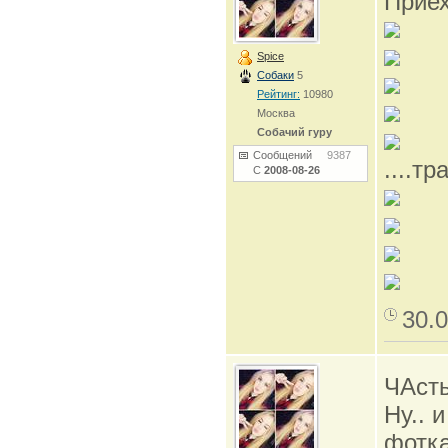
Приеха
Spice
Собаки
5
Рейтинг:
10980
Москва
Собачий гуру
Сообщений
9387
....т
С
2008-08-26
30.0
ЧАст
Ну.. 
фотка