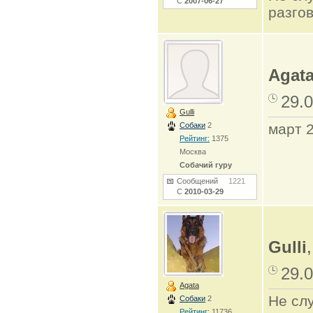
С
2007-06-27
разго
Agat
29.0
Gulli
Собаки
2
март 
Рейтинг:
1375
Москва
Собачий гуру
Сообщений
1221
С
2010-03-29
Gulli
29.0
Agata
Не сл
Собаки
2
Рейтинг:
11736