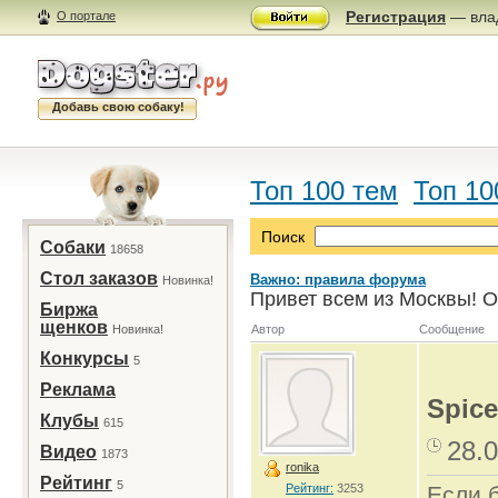
Регистрация
— влад
О портале
Добавь свою собаку!
Топ 100 тем
Топ 10
Поиск
Собаки
18658
Стол заказов
Важно: правила форума
Новинка!
Привет всем из Москвы! О
Биржа
щенков
Новинка!
Автор
Сообщение
Конкурсы
5
Реклама
Spice
Клубы
615
28.0
Видео
1873
ronika
Рейтинг
5
Рейтинг:
3253
Если б