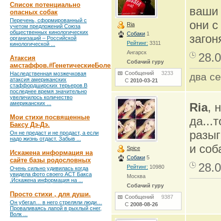
Список потенциально
ваши
опасных собак
Перечень, сформированный с
они с
Ria
учетом предложений Союза
общественных кинологических
Собаки
1
загон
организаций – Российской
Рейтинг:
3311
кинологической ...
Ангарск
28.0
Атаксия
Собачий гуру
амстаффов.#ГенетическиеБолезни
Сообщений
3233
Наследственная мозжечковая
два се
атаксия американских
С
2010-03-21
стаффордширских терьеров.В
последнее время значительно
увеличилось количество
американских ...
Ria
, 
Мои стихи посвященные
да...
Баксу Дэ-Дэ.
разыг
Он не предаст и не продаст, а если
надо жизнь отдаст. Забыв ...
и соб
Spice
Искажена информация на
Собаки
5
сайте базы родословных
28.0
Рейтинг:
10980
Очень сильно удивилась когда
увидела фото своего АСТ Бакса
Москва
.Искажена информация на ...
Собачий гуру
Просто стихи , для души.
Сообщений
9387
Он убегал… в него стреляли люди…
С
2008-08-26
Проваливаясь лапой в рыхлый снег,
Волк ...