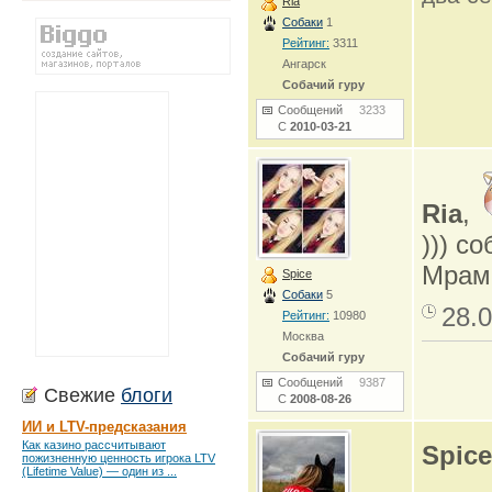
Ria
Собаки
1
Рейтинг:
3311
Ангарск
Собачий гуру
Сообщений
3233
С
2010-03-21
Ria
,
))) с
Мрамо
Spice
Собаки
5
28.0
Рейтинг:
10980
Москва
Собачий гуру
Сообщений
9387
Свежие
блоги
С
2008-08-26
ИИ и LTV-предсказания
Как казино рассчитывают
Spice
пожизненную ценность игрока LTV
(Lifetime Value) — один из ...