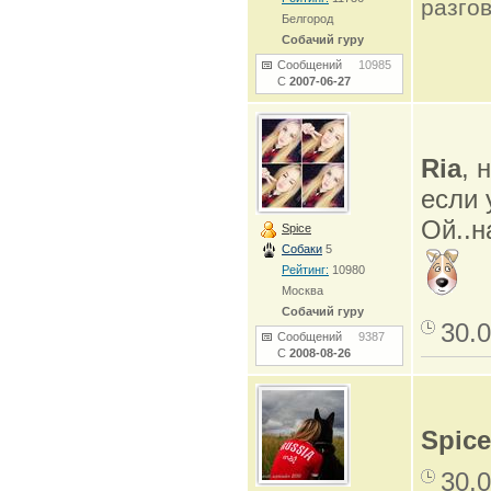
разго
Белгород
Собачий гуру
Сообщений
10985
С
2007-06-27
Ria
, 
если 
Ой..н
Spice
Собаки
5
Рейтинг:
10980
Москва
Собачий гуру
30.0
Сообщений
9387
С
2008-08-26
Spice
30.0