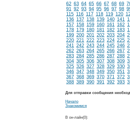
62
63
64
65
66
67
68
69
7
91
92
93
94
95
96
97
98
9
115
116
117
118
119
120
1
136
137
138
139
140
141
1
157
158
159
160
161
162
1
178
179
180
181
182
183
1
199
200
201
202
203
204
2
220
221
222
223
224
225
2
241
242
243
244
245
246
2
262
263
264
265
266
267
2
283
284
285
286
287
288
2
304
305
306
307
308
309
3
325
326
327
328
329
330
3
346
347
348
349
350
351
3
367
368
369
370
371
372
3
388
389
390
391
392
393
3
Для отправки сообщения необхо
Начало
Знакомимся
В он-лайн(0):