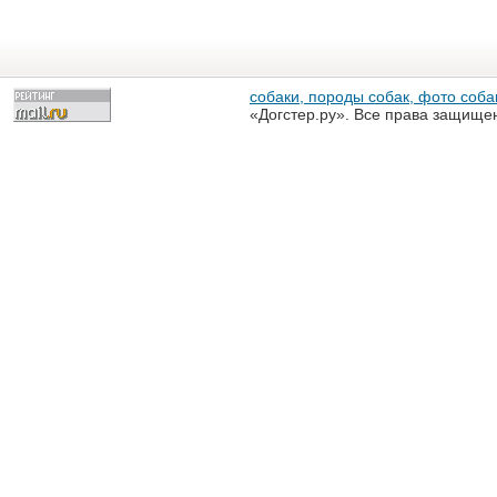
собаки, породы собак, фото собак
«Догстер.ру». Все права защище
разрешена только с письменного
«Догстер.ру»