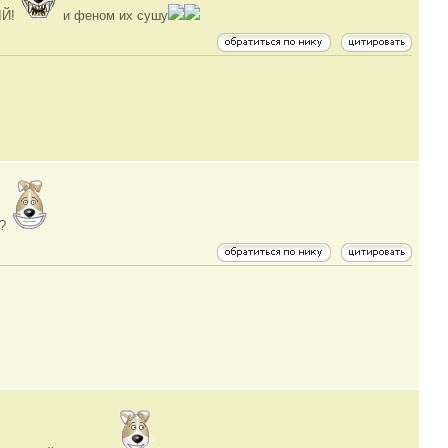
ЫЙ!
и феном их сушу
??