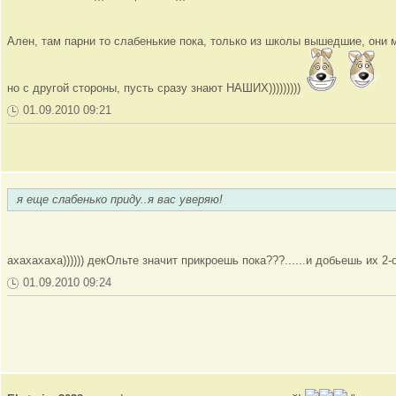
Ален, там парни то слабенькие пока, только из школы вышедшие, они мог
но с другой стороны, пусть сразу знают НАШИХ)))))))))
01.09.2010 09:21
я еще слабенько приду..я вас уверяю!
ахахахаха)))))) декОльте значит прикроешь пока???......и добьешь их 2
01.09.2010 09:24