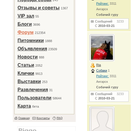
243
Рейтинг:
3311
Отзывы и советы
1367
Ангарск
Собачий гуру
VIP зал
55
Сообщений
3233
Блоги
3696
С
2010-03-21
Форум
212354
Питомники
1888
Объявления
23509
Новости
888
Статьи
Ria
2052
Собаки
1
Клички
9913
Рейтинг:
3311
Выставки
Ангарск
253
Собачий гуру
Развлечения
31
Сообщений
3233
Пользователи
58644
С
2010-03-21
Карта
бета
Главная
Контакты
FAQ