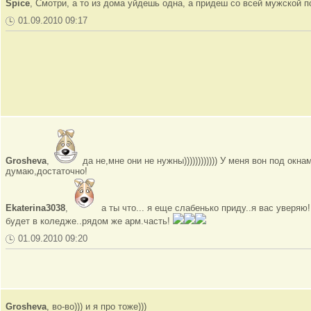
Spice
, Смотри, а то из дома уйдешь одна, а придеш со всей мужской
01.09.2010 09:17
Grosheva
,
да не,мне они не нужны)))))))))))) У меня вон под окна
думаю,достаточно!
Ekaterina3038
,
а ты что... я еще слабенько приду..я вас уверя
будет в коледже..рядом же арм.часть!
01.09.2010 09:20
Grosheva
, во-во))) и я про тоже)))