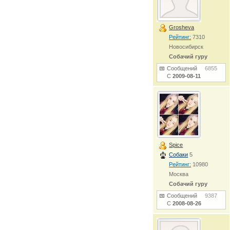
Grosheva
Рейтинг:
7310
Новосибирск
Собачий гуру
Сообщений
6855
С
2009-08-11
Spice
Собаки
5
Рейтинг:
10980
Москва
Собачий гуру
Сообщений
9387
С
2008-08-26