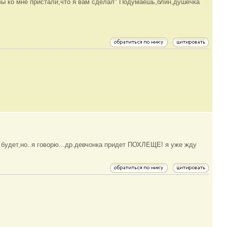
вы ко мне пристали,что я вам сделал" Подумаешь,блин,душечка
 будет,но..я говорю...др.девчонка придет ПОХЛЕЩЕ! я уже жду