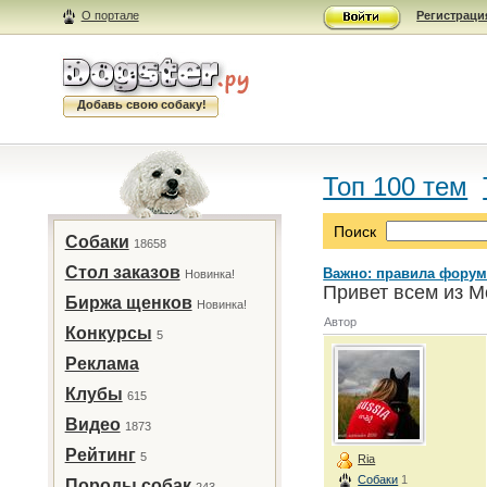
О портале
Регистраци
Добавь свою собаку!
Топ 100 тем
Поиск
Собаки
18658
Стол заказов
Важно: правила форум
Новинка!
Привет всем из М
Биржа щенков
Новинка!
Автор
Конкурсы
5
Реклама
Клубы
615
Видео
1873
Рейтинг
5
Ria
Собаки
1
Породы собак