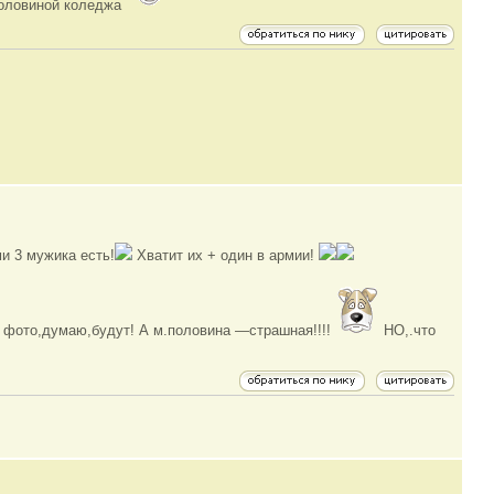
 половиной коледжа
ми 3 мужика есть!
Хватит их + один в армии!
ю! фото,думаю,будут! А м.половина —страшная!!!!
НО,.что