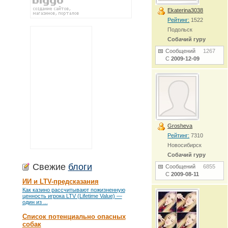
Ekaterina3038
Рейтинг:
1522
Подольск
Собачий гуру
Сообщений
1267
С
2009-12-09
Grosheva
Рейтинг:
7310
Новосибирск
Собачий гуру
Свежие
блоги
Сообщений
6855
С
2009-08-11
ИИ и LTV-предсказания
Как казино рассчитывают пожизненную
ценность игрока LTV (Lifetime Value) —
один из ...
Список потенциально опасных
собак