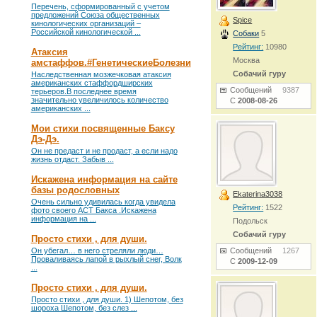
Перечень, сформированный с учетом
предложений Союза общественных
Spice
кинологических организаций –
Российской кинологической ...
Собаки
5
Рейтинг:
10980
Атаксия
Москва
амстаффов.#ГенетическиеБолезни
Собачий гуру
Наследственная мозжечковая атаксия
американских стаффордширских
Сообщений
9387
терьеров.В последнее время
значительно увеличилось количество
С
2008-08-26
американских ...
Мои стихи посвященные Баксу
Дэ-Дэ.
Он не предаст и не продаст, а если надо
жизнь отдаст. Забыв ...
Искажена информация на сайте
базы родословных
Ekaterina3038
Очень сильно удивилась когда увидела
Рейтинг:
1522
фото своего АСТ Бакса .Искажена
информация на ...
Подольск
Собачий гуру
Просто стихи , для души.
Он убегал… в него стреляли люди…
Сообщений
1267
Проваливаясь лапой в рыхлый снег, Волк
С
2009-12-09
...
Просто стихи , для души.
Просто стихи , для души. 1) Шепотом, без
шороха Шепотом, без слез ...