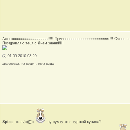
Аленкааааааааааааааааа!!!!! Привеееееееееееееееееееееет!!! Очень по
Поздравляю тебя с Днем знаний!!!
01.09.2010 08:20
два сердца...на двоих... одна душа.
Spice
, эх ты))))))))
ну сумку то с курткой купила?