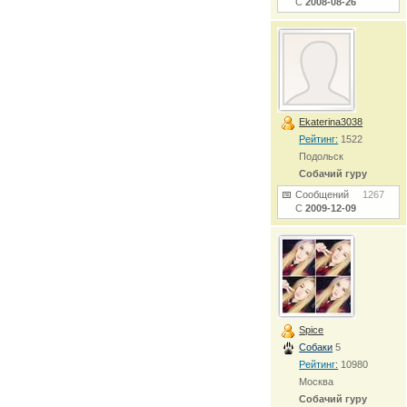
С
2008-08-26
Ekaterina3038
Рейтинг:
1522
Подольск
Собачий гуру
Сообщений
1267
С
2009-12-09
Spice
Собаки
5
Рейтинг:
10980
Москва
Собачий гуру