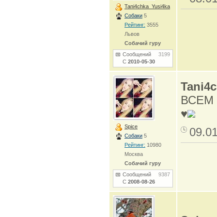
Tani4chka_Yusi4ka
Собаки
5
Рейтинг:
3555
Львов
Собачий гуру
Сообщений
3199
С
2010-05-30
Tani4
ВСЕМ 
♥
Spice
09.0
Собаки
5
Рейтинг:
10980
Москва
Собачий гуру
Сообщений
9387
С
2008-08-26