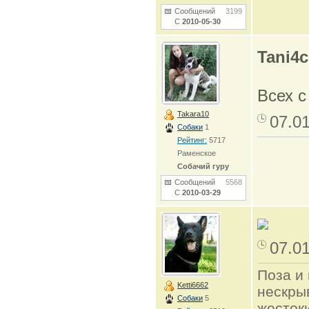
Сообщений
3199
С
2010-05-30
Tani4
Всех 
Takara10
07.0
Собаки
1
Рейтинг:
5717
Раменское
Собачий гуру
Сообщений
5568
С
2010-03-29
07.0
Поза и 
Ketti6662
нескры
Собаки
5
жесток