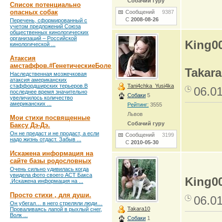
Собачий гуру
Список потенциально
опасных собак
Сообщений
9387
С
2008-08-26
Перечень, сформированный с
учетом предложений Союза
общественных кинологических
организаций – Российской
King0
кинологической ...
Атаксия
амстаффов.#ГенетическиеБолезни
Takara
Наследственная мозжечковая
атаксия американских
стаффордширских терьеров.В
Tani4chka_Yusi4ka
06.0
последнее время значительно
Собаки
5
увеличилось количество
американских ...
Рейтинг:
3555
Львов
Мои стихи посвященные
Собачий гуру
Баксу Дэ-Дэ.
Он не предаст и не продаст, а если
Сообщений
3199
надо жизнь отдаст. Забыв ...
С
2010-05-30
Искажена информация на
сайте базы родословных
Очень сильно удивилась когда
увидела фото своего АСТ Бакса
King0
.Искажена информация на ...
Просто стихи , для души.
06.0
Он убегал… в него стреляли люди…
Takara10
Проваливаясь лапой в рыхлый снег,
Волк ...
Собаки
1