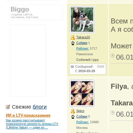
Всем п
А я со
Takara10
Собаки
1
Может 
Рейтинг:
5717
Раменское
06.0
Собачий гуру
Сообщений
5568
С
2010-03-29
Filya
,
Takara
Свежие
блоги
Spice
06.0
ИИ и LTV-предсказания
Собаки
5
Как казино рассчитывают
Рейтинг:
10980
пожизненную ценность игрока LTV
(Lifetime Value) — один из ...
Москва