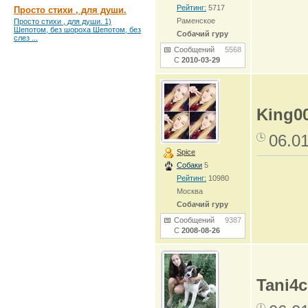
Рейтинг:
5717
Просто стихи , для души.
Раменское
Просто стихи , для души. 1)
Шепотом, без шороха Шепотом, без
Собачий гуру
слез ...
Сообщений
5568
С
2010-03-29
King0
06.0
Spice
Собаки
5
Рейтинг:
10980
Москва
Собачий гуру
Сообщений
9387
С
2008-08-26
Tani4