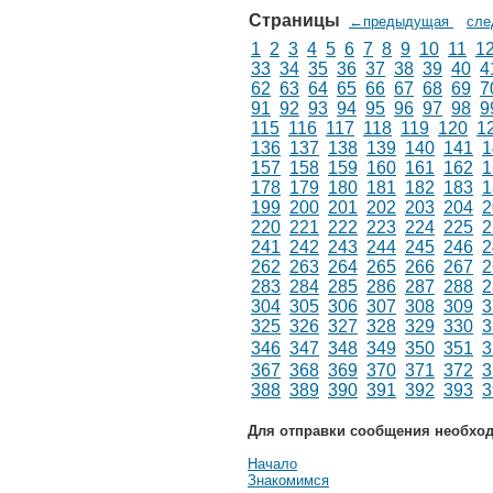
Страницы
←предыдущая
сл
1
2
3
4
5
6
7
8
9
10
11
1
33
34
35
36
37
38
39
40
4
62
63
64
65
66
67
68
69
7
91
92
93
94
95
96
97
98
9
115
116
117
118
119
120
1
136
137
138
139
140
141
1
157
158
159
160
161
162
1
178
179
180
181
182
183
1
199
200
201
202
203
204
2
220
221
222
223
224
225
2
241
242
243
244
245
246
2
262
263
264
265
266
267
2
283
284
285
286
287
288
2
304
305
306
307
308
309
3
325
326
327
328
329
330
3
346
347
348
349
350
351
3
367
368
369
370
371
372
3
388
389
390
391
392
393
3
Для отправки сообщения необхо
Начало
Знакомимся