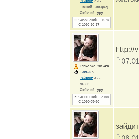
Рейтинг:
2512
Нижний Новгород
Собачий гуру
Сообщений
1979
С
2010-10-27
http:/
07.0
Tani4chka_Yusi4ka
Собаки
5
Рейтинг:
3555
Львов
Собачий гуру
Сообщений
3199
С
2010-05-30
зайди
08.0