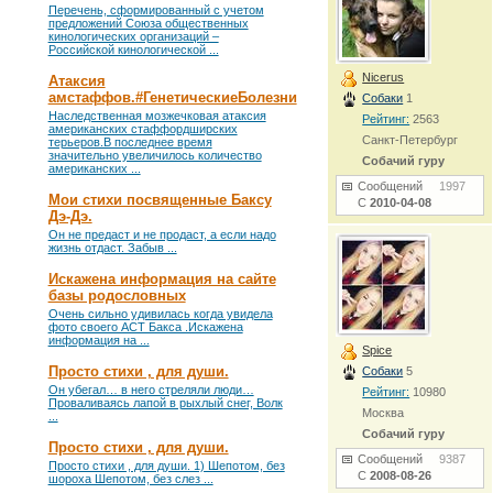
Перечень, сформированный с учетом
предложений Союза общественных
кинологических организаций –
Российской кинологической ...
Nicerus
Атаксия
амстаффов.#ГенетическиеБолезни
Собаки
1
Наследственная мозжечковая атаксия
Рейтинг:
2563
американских стаффордширских
Санкт-Петербург
терьеров.В последнее время
значительно увеличилось количество
Собачий гуру
американских ...
Сообщений
1997
Мои стихи посвященные Баксу
С
2010-04-08
Дэ-Дэ.
Он не предаст и не продаст, а если надо
жизнь отдаст. Забыв ...
Искажена информация на сайте
базы родословных
Очень сильно удивилась когда увидела
фото своего АСТ Бакса .Искажена
информация на ...
Spice
Просто стихи , для души.
Собаки
5
Он убегал… в него стреляли люди…
Рейтинг:
10980
Проваливаясь лапой в рыхлый снег, Волк
Москва
...
Собачий гуру
Просто стихи , для души.
Сообщений
9387
Просто стихи , для души. 1) Шепотом, без
С
2008-08-26
шороха Шепотом, без слез ...