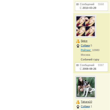
Сообщений
5568
С
2010-03-29
Spice
Собаки
5
Рейтинг:
10980
Москва
Собачий гуру
Сообщений
9387
С
2008-08-26
Takara10
Собаки
1