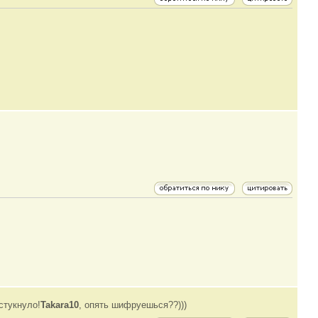
стукнуло!
Takara10
, опять шифруешься??)))