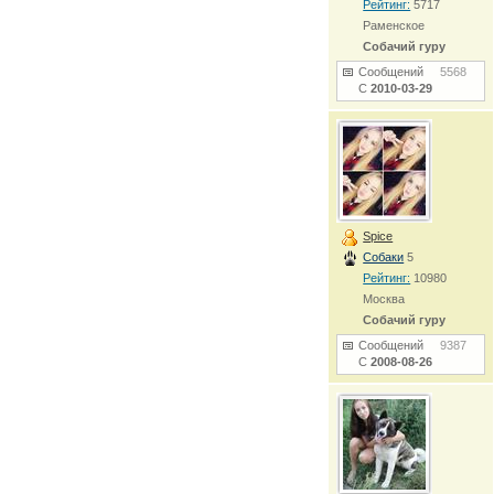
Рейтинг:
5717
Раменское
Собачий гуру
Сообщений
5568
С
2010-03-29
Spice
Собаки
5
Рейтинг:
10980
Москва
Собачий гуру
Сообщений
9387
С
2008-08-26