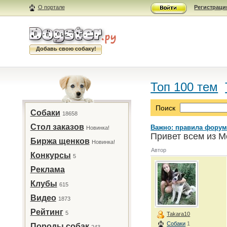
О портале
Регистраци
Добавь свою собаку!
Топ 100 тем
Поиск
Собаки
18658
Стол заказов
Важно: правила форум
Новинка!
Привет всем из М
Биржа щенков
Новинка!
Автор
Конкурсы
5
Реклама
Клубы
615
Видео
1873
Рейтинг
5
Takara10
Собаки
1
Породы собак