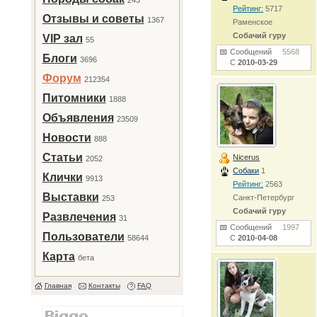
243
Рейтинг:
5717
Отзывы и советы
1367
Раменское
Собачий гуру
VIP зал
55
Сообщений
5568
Блоги
3696
С
2010-03-29
Форум
212354
Питомники
1888
Объявления
23509
Новости
888
Статьи
Nicerus
2052
Собаки
1
Клички
9913
Рейтинг:
2563
Выставки
Санкт-Петербург
253
Собачий гуру
Развлечения
31
Сообщений
1997
Пользователи
58644
С
2010-04-08
Карта
бета
Главная
Контакты
FAQ