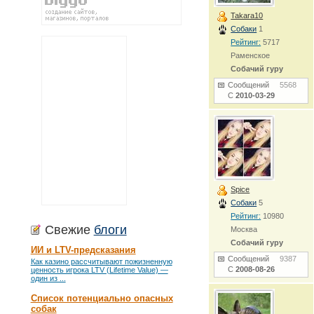
Takara10
Собаки
1
Рейтинг:
5717
Раменское
Собачий гуру
Сообщений
5568
С
2010-03-29
Spice
Собаки
5
Рейтинг:
10980
Свежие
блоги
Москва
Собачий гуру
ИИ и LTV-предсказания
Сообщений
9387
Как казино рассчитывают пожизненную
С
2008-08-26
ценность игрока LTV (Lifetime Value) —
один из ...
Список потенциально опасных
собак