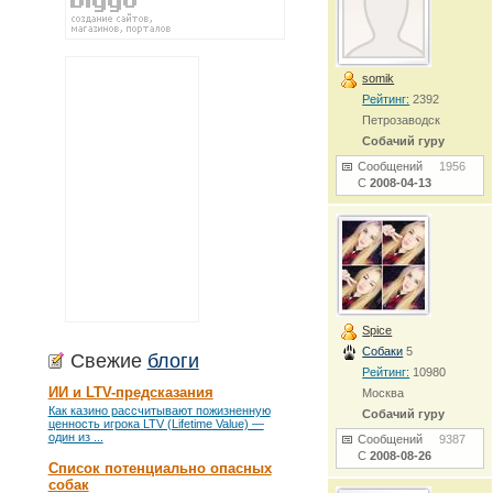
somik
Рейтинг:
2392
Петрозаводск
Собачий гуру
Сообщений
1956
С
2008-04-13
Spice
Собаки
5
Свежие
блоги
Рейтинг:
10980
ИИ и LTV-предсказания
Москва
Как казино рассчитывают пожизненную
Собачий гуру
ценность игрока LTV (Lifetime Value) —
один из ...
Сообщений
9387
С
2008-08-26
Список потенциально опасных
собак