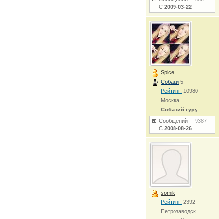
С
2009-03-22
Spice
Собаки
5
Рейтинг:
10980
Москва
Собачий гуру
Сообщений
9387
С
2008-08-26
somik
Рейтинг:
2392
Петрозаводск