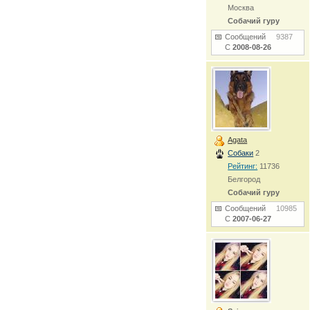
Москва
Собачий гуру
Сообщений
9387
С
2008-08-26
Agata
Собаки
2
Рейтинг:
11736
Белгород
Собачий гуру
Сообщений
10985
С
2007-06-27