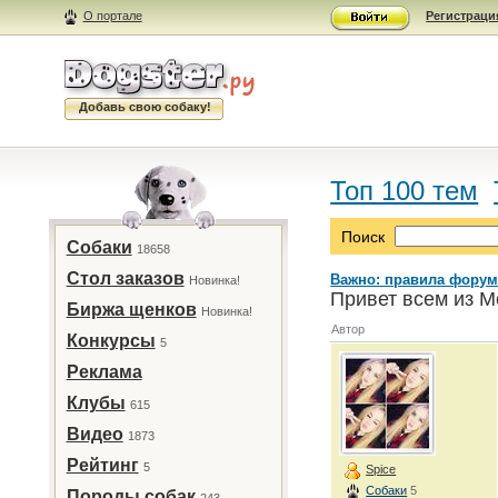
О портале
Регистраци
Добавь свою собаку!
Топ 100 тем
Поиск
Собаки
18658
Стол заказов
Важно: правила форум
Новинка!
Привет всем из М
Биржа щенков
Новинка!
Автор
Конкурсы
5
Реклама
Клубы
615
Видео
1873
Рейтинг
5
Spice
Собаки
5
Породы собак