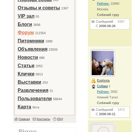
243
Рейтинг:
10980
Отзывы и советы
1367
Москва
Собачий гуру
VIP зал
55
Сообщений
9387
Блоги
3696
С
2008-08-26
Форум
212354
Питомники
1888
Объявления
23509
Новости
888
Статьи
2052
Клички
9913
Euphoria
Выставки
253
Собаки
1
Развлечения
31
Рейтинг:
3582
Нижний Тагил
Пользователи
58644
Собачий гуру
Карта
бета
Сообщений
1972
С
2008-08-21
Главная
Контакты
FAQ