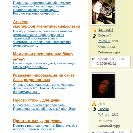
Перечень, сформированный с учетом
предложений Союза общественных
кинологических организаций –
Российской кинологической ...
Атаксия
амстаффов.#ГенетическиеБолезни
Nastena17
Наследственная мозжечковая атаксия
американских стаффордширских
Собаки
4
терьеров.В последнее время
Рейтинг:
1204
значительно увеличилось количество
американских ...
Кировоград
Собачий гуру
Мои стихи посвященные Баксу
Дэ-Дэ.
Сообщений
710
Он не предаст и не продаст, а если надо
С
2009-02-11
жизнь отдаст. Забыв ...
Искажена информация на сайте
базы родословных
Очень сильно удивилась когда увидела
фото своего АСТ Бакса .Искажена
информация на ...
Просто стихи , для души.
traffic
Он убегал… в него стреляли люди…
Проваливаясь лапой в рыхлый снег, Волк
Собаки
3
...
Рейтинг:
1217
Просто стихи , для души.
Белгород
Просто стихи , для души. 1) Шепотом, без
Собачий гуру
шороха Шепотом, без слез ...
Сообщений
830