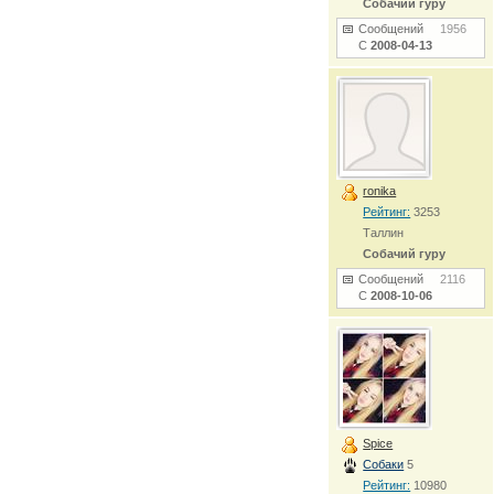
Собачий гуру
Сообщений
1956
С
2008-04-13
ronika
Рейтинг:
3253
Таллин
Собачий гуру
Сообщений
2116
С
2008-10-06
Spice
Собаки
5
Рейтинг:
10980